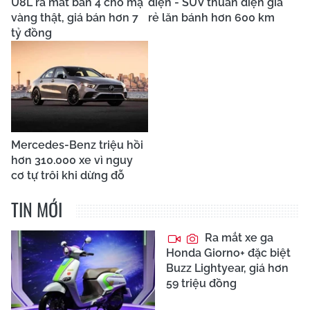
U8L ra mắt bản 4 chỗ mạ
diện - SUV thuần điện giá
vàng thật, giá bán hơn 7
rẻ lăn bánh hơn 600 km
tỷ đồng
Mercedes-Benz triệu hồi
hơn 310.000 xe vì nguy
cơ tự trôi khi dừng đỗ
TIN MỚI
Ra mắt xe ga
Honda Giorno+ đặc biệt
Buzz Lightyear, giá hơn
59 triệu đồng