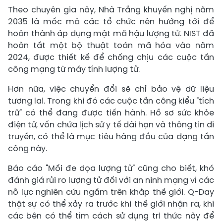
Theo chuyên gia này, Nhà Trắng khuyến nghị năm
2035 là mốc mà các tổ chức nên hướng tới để
hoàn thành áp dụng mật mã hậu lượng tử. NIST đã
hoàn tất một bộ thuật toán mã hóa vào năm
2024, được thiết kế để chống chịu các cuộc tấn
công mạng từ máy tính lượng tử.
Hơn nữa, việc chuyển đổi sẽ chỉ bảo vệ dữ liệu
tương lai. Trong khi đó các cuộc tấn công kiểu "tích
trữ" có thể đang được tiến hành. Hồ sơ sức khỏe
điện tử, vốn chứa lịch sử y tế dài hạn và thông tin di
truyền, có thể là mục tiêu hàng đầu của dạng tấn
công này.
Báo cáo "Mối đe dọa lượng tử" cũng cho biết, khó
đánh giá rủi ro lượng tử đối với an ninh mạng vì các
nỗ lực nghiên cứu ngầm trên khắp thế giới. Q-Day
thật sự có thể xảy ra trước khi thế giới nhận ra, khi
các bên có thể tìm cách sử dụng tri thức này để