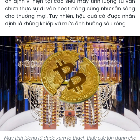
ấn định vì hiện tại các siêu máy tính lượng tử vẫn
chưa thực sự đi vào hoạt động cũng như sẵn sàng
cho thương mại. Tuy nhiên, hậu quả có được nhận
định là khủng khiếp và mức ảnh hưởng sâu rộng.
Máy tính lượng tử được xem là thách thức cực lớn dành cho