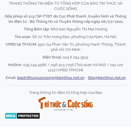
TRANG THÔNG TIN ĐIỆN TỬ TỔNG HỢP CỦA BÁO TRI THỨC VÀ
CUỘC SỐNG
Giấy phép số 113/GP-TTĐT do Cục Phát thanh, truyền hình và Thông
tin điện tử - Bộ Thông tin và Truyền thông cấp ngày 08/07/2021
Tổng Biên tập:
Nhà báo Nguyễn Thị Mai Hương
Tòa soạn:
Số 70 Trần Hưng Đạo, phường Cửa Nam, Hà Nội
VPĐD tại TP.HCM:
590/24 Phan Văn Trị, phường Hạnh Thông, Thành
phố Hồ Chí Minh
Điện thoại:
024 6 254 3519
Hotline:
035 249 5588 / 096 523 7756 (Toà soạn Hà Nội) / 091 122
1222 (VPĐD TPHCM)
Email:
baotrithuccuocsong@kienthuc.net.vn
-
tkts@kienthuc.net.vn
Trang thông tin điện tử tổng hợp của Báo