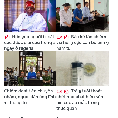
Hơn 300 người bị bắt
Bảo kê lấn chiếm
cóc được giải cứu trong 1
vỉa hè, 3 cựu cán bộ lĩnh 9
ngày ở Nigeria
năm tù
Chiếm đoạt tiền chuyển
Trẻ 5 tuổi thoát
nhầm, người đàn ông lĩnh
chết nhờ phát hiện sớm
12 tháng tù
pin cúc áo mắc trong
thực quản