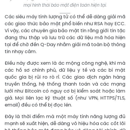
mọi hình thái bảo mật điện toán hiện tại.
Các siêu máy tính lượng tử có thể dễ dàng giải mã
các giao thức bảo mật phổ biến như RSA hay ECC.
Vì vậy, các chuyên gia bảo mật tin rằng giới tin tặc
đang thu thập và lưu trữ các dữ liệu mã hóa hiện
tại để chờ đến Q-Day nhằm giải mã toàn bộ thông
tin nhạy cảm.
Điều này được xem là ác mộng công nghệ, khi mà
các hồ sơ chính phủ, dữ liệu y tế và các bí mật
quốc gia bị rủi ro rò rỉ. Các giao dịch ngân hàng
truyền thống, hệ thống thanh toán và các mạng
lưới như Bitcoin có nguy cơ bị kiểm soát hoặc làm
giả. Mọi liên lạc kỹ thuật số (như VPN, HTTPS/TLS,
email) đều có thể bị đọc lén.
Đây là thời điểm mà một máy tính năng lượng đủ
mạnh sẽ xuất hiện, dễ dàng vô hiệu hóa các cốt lõi