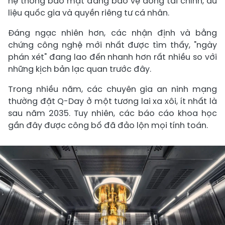
hệ thống bảo mật đang bảo vệ dòng tài chính, dữ
liệu quốc gia và quyền riêng tư cá nhân.
Đáng ngạc nhiên hơn, các nhận định và bằng
chứng công nghệ mới nhất được tìm thấy, "ngày
phán xét" đang lao đến nhanh hơn rất nhiều so với
những kịch bản lạc quan trước đây.
Trong nhiều năm, các chuyên gia an ninh mạng
thường đặt Q-Day ở một tương lai xa xôi, ít nhất là
sau năm 2035. Tuy nhiên, các báo cáo khoa học
gần đây được công bố đã đảo lộn mọi tính toán.