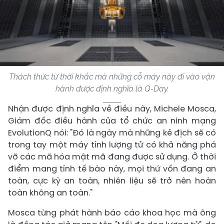
Thách thức từ thời khắc mà những cỗ máy này đi vào vận
hành được định nghĩa là Q-Day.
Nhận được định nghĩa về điều này, Michele Mosca,
Giám đốc điều hành của tổ chức an ninh mạng
EvolutionQ nói: "Đó là ngày mà những kẻ địch sẽ có
trong tay một máy tính lượng tử có khả năng phá
vỡ các mã hóa mật mã đang được sử dụng. Ở thời
điểm mang tính tế bào này, mọi thứ vốn đang an
toàn, cực kỳ an toàn, nhiên liệu sẽ trở nên hoàn
toàn không an toàn."
Mosca từng phát hành báo cáo khoa học mà ông