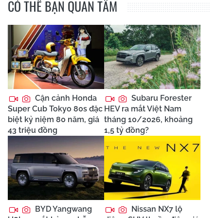
CÓ THỂ BẠN QUAN TÂM
Cận cảnh Honda
Subaru Forester
Super Cub Tokyo 80s đặc
HEV ra mắt Việt Nam
biệt kỷ niệm 80 năm, giá
tháng 10/2026, khoảng
43 triệu đồng
1,5 tỷ đồng?
BYD Yangwang
Nissan NX7 lộ