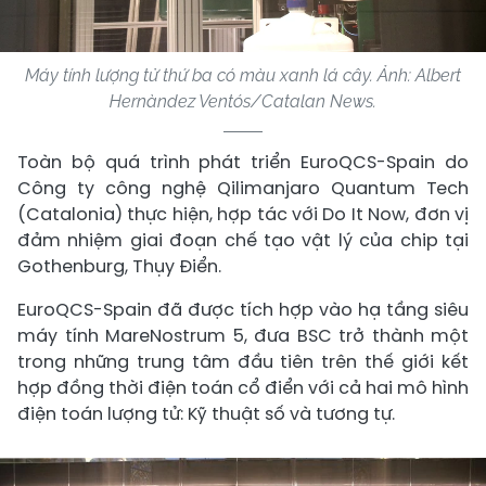
Máy tính lượng tử thứ ba có màu xanh lá cây. Ảnh: Albert
Hernàndez Ventós/Catalan News.
Toàn bộ quá trình phát triển EuroQCS-Spain do
Công ty công nghệ Qilimanjaro Quantum Tech
(Catalonia) thực hiện, hợp tác với Do It Now, đơn vị
đảm nhiệm giai đoạn chế tạo vật lý của chip tại
Gothenburg, Thụy Điển.
EuroQCS-Spain đã được tích hợp vào hạ tầng siêu
máy tính MareNostrum 5, đưa BSC trở thành một
trong những trung tâm đầu tiên trên thế giới kết
hợp đồng thời điện toán cổ điển với cả hai mô hình
điện toán lượng tử: Kỹ thuật số và tương tự.