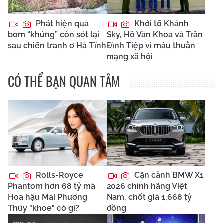
Phát hiện quả
Khởi tố Khánh
bom “khủng” còn sót lại
Sky, Hồ Văn Khoa và Trần
sau chiến tranh ở Hà Tĩnh
Đình Tiệp vì mâu thuẫn
mạng xã hội
CÓ THỂ BẠN QUAN TÂM
Rolls-Royce
Cận cảnh BMW X1
Phantom hơn 68 tỷ mà
2026 chính hãng Việt
Hoa hậu Mai Phương
Nam, chốt giá 1,668 tỷ
Thúy "khoe" có gì?
đồng