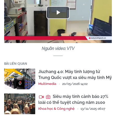
Play
Video
Nguồn video: VTV
BÀI LIÊN QUAN
Jiuzhang 4.0: Máy tính lượng tử
Trung Quốc vượt xa siêu máy tính Mỹ
Multimedia
20/05/2026 14:02
Siêu máy tính cảnh báo 27%
loài có thể tuyệt chủng năm 2100
Khoa học & Công nghệ
13/11/2025 06:07