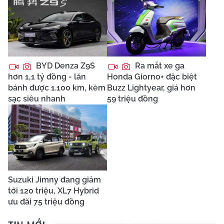
BYD Denza Z9S
Ra mắt xe ga
hơn 1,1 tỷ đồng - lăn
Honda Giorno+ đặc biệt
bánh được 1.100 km, kèm
Buzz Lightyear, giá hơn
sạc siêu nhanh
59 triệu đồng
Suzuki Jimny đang giảm
tới 120 triệu, XL7 Hybrid
ưu đãi 75 triệu đồng