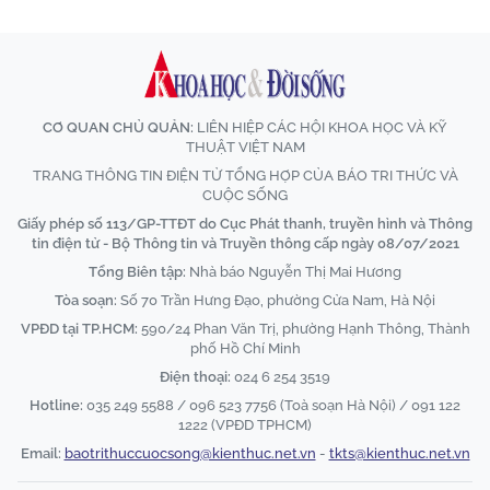
CƠ QUAN CHỦ QUẢN:
LIÊN HIỆP CÁC HỘI KHOA HỌC VÀ KỸ
THUẬT VIỆT NAM
TRANG THÔNG TIN ĐIỆN TỬ TỔNG HỢP CỦA BÁO TRI THỨC VÀ
CUỘC SỐNG
Giấy phép số 113/GP-TTĐT do Cục Phát thanh, truyền hình và Thông
tin điện tử - Bộ Thông tin và Truyền thông cấp ngày 08/07/2021
Tổng Biên tập:
Nhà báo Nguyễn Thị Mai Hương
Tòa soạn:
Số 70 Trần Hưng Đạo, phường Cửa Nam, Hà Nội
VPĐD tại TP.HCM:
590/24 Phan Văn Trị, phường Hạnh Thông, Thành
phố Hồ Chí Minh
Điện thoại:
024 6 254 3519
Hotline:
035 249 5588 / 096 523 7756 (Toà soạn Hà Nội) / 091 122
1222 (VPĐD TPHCM)
Email:
baotrithuccuocsong@kienthuc.net.vn
-
tkts@kienthuc.net.vn