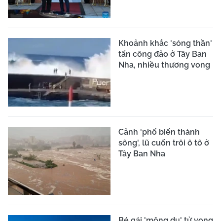
Khoảnh khắc 'sóng thần'
tấn công đảo ở Tây Ban
Nha, nhiều thương vong
Cảnh 'phố biến thành
sông', lũ cuốn trôi ô tô ở
Tây Ban Nha
Bé gái 'mộng du' tử vong