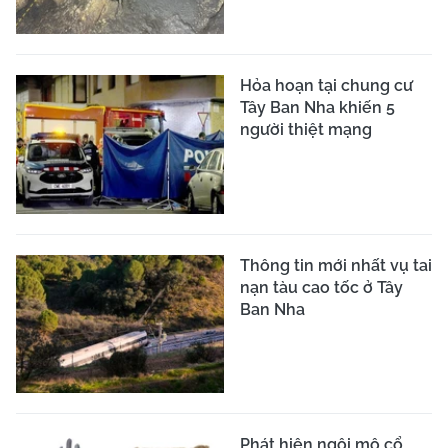
Hỏa hoạn tại chung cư
Tây Ban Nha khiến 5
người thiệt mạng
Thông tin mới nhất vụ tai
nạn tàu cao tốc ở Tây
Ban Nha
Phát hiện ngôi mộ cổ