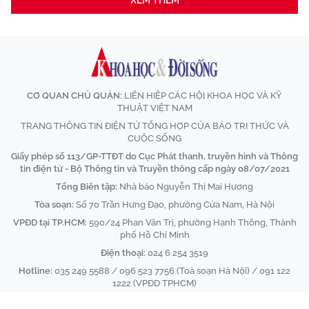
XEM THÊM
CƠ QUAN CHỦ QUẢN:
LIÊN HIỆP CÁC HỘI KHOA HỌC VÀ KỸ
THUẬT VIỆT NAM
TRANG THÔNG TIN ĐIỆN TỬ TỔNG HỢP CỦA BÁO TRI THỨC VÀ
CUỘC SỐNG
Giấy phép số 113/GP-TTĐT do Cục Phát thanh, truyền hình và Thông
tin điện tử - Bộ Thông tin và Truyền thông cấp ngày 08/07/2021
Tổng Biên tập:
Nhà báo Nguyễn Thị Mai Hương
Tòa soạn:
Số 70 Trần Hưng Đạo, phường Cửa Nam, Hà Nội
VPĐD tại TP.HCM:
590/24 Phan Văn Trị, phường Hạnh Thông, Thành
phố Hồ Chí Minh
Điện thoại:
024 6 254 3519
Hotline:
035 249 5588 / 096 523 7756 (Toà soạn Hà Nội) / 091 122
1222 (VPĐD TPHCM)
Email:
baotrithuccuocsong@kienthuc.net.vn
-
tkts@kienthuc.net.vn