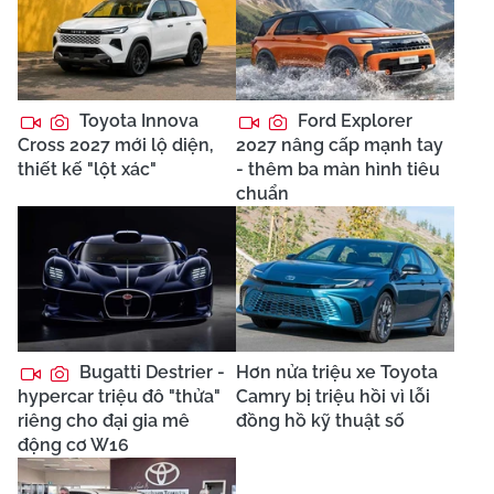
Toyota Innova
Ford Explorer
Cross 2027 mới lộ diện,
2027 nâng cấp mạnh tay
thiết kế "lột xác"
- thêm ba màn hình tiêu
chuẩn
Bugatti Destrier -
Hơn nửa triệu xe Toyota
hypercar triệu đô "thửa"
Camry bị triệu hồi vì lỗi
riêng cho đại gia mê
đồng hồ kỹ thuật số
động cơ W16