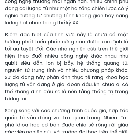
công nghệ thương mại ngắn hạn, nhiều chính phủ
đang coi lượng tử như một hạ tầng chiến lược có ý
nghĩa tương tự chương trình không gian hay năng
lượng hạt nhân trong thế kỷ XX.
Điểm đặc biệt của lĩnh vực này là chưa có một
hướng phát triển phần cứng nào được xác định là
tối ưu tuyệt đối. Các nhà nghiên cứu trên thế giới
hiện theo đuổi nhiều công nghệ khác nhau như
qubit siêu dẫn, ion bị bẫy, hệ thống quang tử,
nguyên tử trung tính và nhiều phương pháp khác.
Sự đa dạng này phản ánh thực tế rằng khoa học
lượng tử vẫn đang ở giai đoạn đầu, khi chưa ai có
thể khẳng định đâu sẽ là nền tảng thống trị trong
tương lai.
Song song với các chương trình quốc gia, hợp tác
quốc tế vẫn đóng vai trò quan trọng. Nhiều đột
phá khoa học cơ bản được chia sẻ rộng rãi giữa
các viện nghiên cứu và trường đại học trên thế giới.