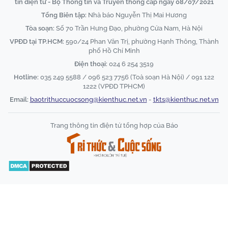
tin điện tử - Bộ Thông tin và Truyền thông cấp ngày 08/07/2021
Tổng Biên tập:
Nhà báo Nguyễn Thị Mai Hương
Tòa soạn:
Số 70 Trần Hưng Đạo, phường Cửa Nam, Hà Nội
VPĐD tại TP.HCM:
590/24 Phan Văn Trị, phường Hạnh Thông, Thành
phố Hồ Chí Minh
Điện thoại:
024 6 254 3519
Hotline:
035 249 5588 / 096 523 7756 (Toà soạn Hà Nội) / 091 122
1222 (VPĐD TPHCM)
Email:
baotrithuccuocsong@kienthuc.net.vn
-
tkts@kienthuc.net.vn
Trang thông tin điện tử tổng hợp của Báo