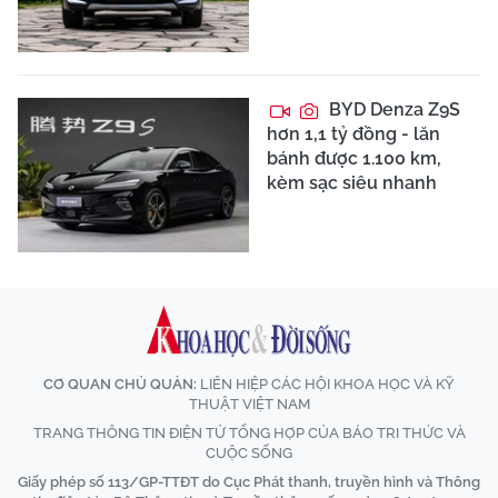
BYD Denza Z9S
hơn 1,1 tỷ đồng - lăn
bánh được 1.100 km,
kèm sạc siêu nhanh
CƠ QUAN CHỦ QUẢN:
LIÊN HIỆP CÁC HỘI KHOA HỌC VÀ KỸ
THUẬT VIỆT NAM
TRANG THÔNG TIN ĐIỆN TỬ TỔNG HỢP CỦA BÁO TRI THỨC VÀ
CUỘC SỐNG
Giấy phép số 113/GP-TTĐT do Cục Phát thanh, truyền hình và Thông