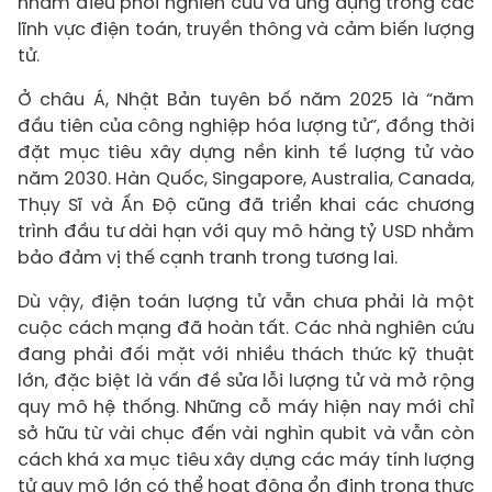
nhằm điều phối nghiên cứu và ứng dụng trong các
lĩnh vực điện toán, truyền thông và cảm biến lượng
tử.
Ở châu Á, Nhật Bản tuyên bố năm 2025 là “năm
đầu tiên của công nghiệp hóa lượng tử”, đồng thời
đặt mục tiêu xây dựng nền kinh tế lượng tử vào
năm 2030. Hàn Quốc, Singapore, Australia, Canada,
Thụy Sĩ và Ấn Độ cũng đã triển khai các chương
trình đầu tư dài hạn với quy mô hàng tỷ USD nhằm
bảo đảm vị thế cạnh tranh trong tương lai.
Dù vậy, điện toán lượng tử vẫn chưa phải là một
cuộc cách mạng đã hoàn tất. Các nhà nghiên cứu
đang phải đối mặt với nhiều thách thức kỹ thuật
lớn, đặc biệt là vấn đề sửa lỗi lượng tử và mở rộng
quy mô hệ thống. Những cỗ máy hiện nay mới chỉ
sở hữu từ vài chục đến vài nghìn qubit và vẫn còn
cách khá xa mục tiêu xây dựng các máy tính lượng
tử quy mô lớn có thể hoạt động ổn định trong thực