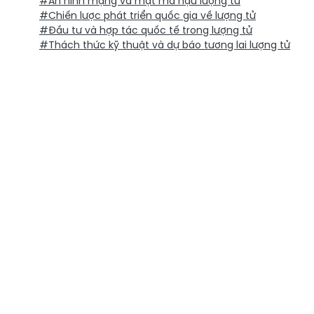
#An ninh mạng và mật mã hậu lượng tử
#Chiến lược phát triển quốc gia về lượng tử
#Đầu tư và hợp tác quốc tế trong lượng tử
#Thách thức kỹ thuật và dự báo tương lai lượng tử