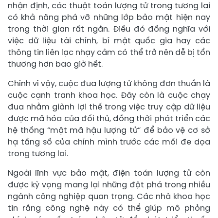
nhận định, các thuật toán lượng tử trong tương lai
có khả năng phá vỡ những lớp bảo mật hiện nay
trong thời gian rất ngắn. Điều đó đồng nghĩa với
việc dữ liệu tài chính, bí mật quốc gia hay các
thông tin liên lạc nhạy cảm có thể trở nên dễ bị tổn
thương hơn bao giờ hết.
Chính vì vậy, cuộc đua lượng tử không đơn thuần là
cuộc cạnh tranh khoa học. Đây còn là cuộc chạy
đua nhằm giành lợi thế trong việc truy cập dữ liệu
được mã hóa của đối thủ, đồng thời phát triển các
hệ thống “mật mã hậu lượng tử” để bảo vệ cơ sở
hạ tầng số của chính mình trước các mối đe dọa
trong tương lai.
Ngoài lĩnh vực bảo mật, điện toán lượng tử còn
được kỳ vọng mang lại những đột phá trong nhiều
ngành công nghiệp quan trọng. Các nhà khoa học
tin rằng công nghệ này có thể giúp mô phỏng