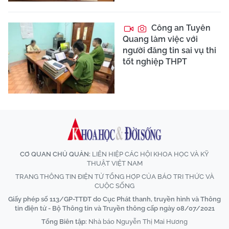
Công an Tuyên
Quang làm việc với
người đăng tin sai vụ thi
tốt nghiệp THPT
CƠ QUAN CHỦ QUẢN:
LIÊN HIỆP CÁC HỘI KHOA HỌC VÀ KỸ
THUẬT VIỆT NAM
TRANG THÔNG TIN ĐIỆN TỬ TỔNG HỢP CỦA BÁO TRI THỨC VÀ
CUỘC SỐNG
Giấy phép số 113/GP-TTĐT do Cục Phát thanh, truyền hình và Thông
tin điện tử - Bộ Thông tin và Truyền thông cấp ngày 08/07/2021
Tổng Biên tập:
Nhà báo Nguyễn Thị Mai Hương