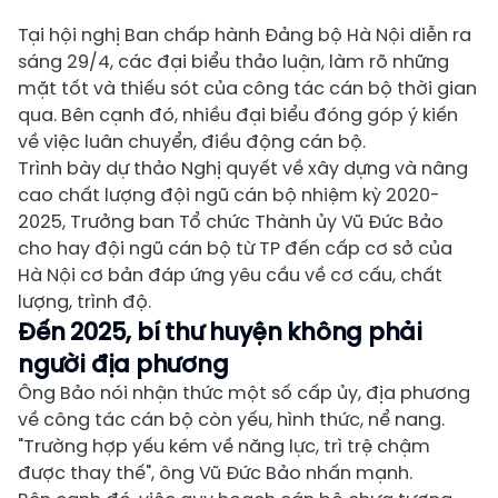
Tại hội nghị Ban chấp hành Đảng bộ Hà Nội diễn ra
sáng 29/4, các đại biểu thảo luận, làm rõ những
mặt tốt và thiếu sót của công tác cán bộ thời gian
qua. Bên cạnh đó, nhiều đại biểu đóng góp ý kiến
về việc luân chuyển, điều động cán bộ.
Trình bày dự thảo Nghị quyết về xây dựng và nâng
cao chất lượng đội ngũ cán bộ nhiệm kỳ 2020-
2025, Trưởng ban Tổ chức Thành ủy Vũ Đức Bảo
cho hay đội ngũ cán bộ từ TP đến cấp cơ sở của
Hà Nội cơ bản đáp ứng yêu cầu về cơ cấu, chất
lượng, trình độ.
Đến 2025, bí thư huyện không phải
người địa phương
Ông Bảo nói nhận thức một số cấp ủy, địa phương
về công tác cán bộ còn yếu, hình thức, nể nang.
"Trường hợp yếu kém về năng lực, trì trệ chậm
được thay thế", ông Vũ Đức Bảo nhấn mạnh.