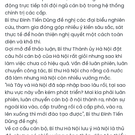
động trực tiếp tới đội ngũ cán bộ trong hệ thống
chính trị các cấp.
Bí thư Đinh Tiến Dũng đề nghị các đại biểu nghiên
cứu, tham gia đóng góp nhiều ý kiến sâu sắc, sát
thực tế để hoàn thiện nghị quyết một cách toàn
diện và khả thi.
Gợi mở để thảo luận, Bí thư Thành ủy Hà Nội đặt
câu hỏi cán bộ của Hà Nội rất giỏi nhưng sao khi
làm việc chưa có hiệu quả. Vấn đề luân phiên, luân
chuyển công tác, Bí thư Hà Nội cho rằng cả nước
đã làm nhưng Hà Nội còn nhiều vướng mắc.
"Hà Tây và Hà Nội đã sáp nhập bao lâu rồi, tại sao
khu vực này vẫn kém phát triển? Mai kia phải luân
phiên, luân chuyển cán bộ ở nội thành ra, nhân sự
ngoài kia vào, cấp trưởng rồi cả cấp phó, vào ra,
lên xuống thì mới đào tạo được", Bí thư Đinh Tiến
Dũng đề nghị.
Về cơ cấu cán bộ, Bí thư Hà Nội lưu ý Hà Nội là thủ