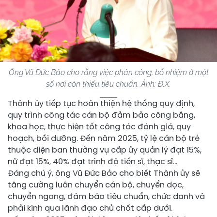
Ông Vũ Đức Bảo cho rằng việc phân công, bổ nhiệm ở một
số nơi còn thiếu tiêu chuẩn. Ảnh:
Đ.X.
Thành ủy tiếp tục hoàn thiện hệ thống quy định,
quy trình công tác cán bộ đảm bảo công bằng,
khoa học, thực hiện tốt công tác đánh giá, quy
hoạch, bồi dưỡng. Đến năm 2025, tỷ lệ cán bộ trẻ
thuộc diện ban thường vụ cấp ủy quản lý đạt 15%,
nữ đạt 15%, 40% đạt trình độ tiến sĩ, thạc sĩ...
Đáng chú ý, ông Vũ Đức Bảo cho biết Thành ủy sẽ
tăng cường luân chuyển cán bộ, chuyển dọc,
chuyển ngang, đảm bảo tiêu chuẩn, chức danh và
phải kinh qua lãnh đạo chủ chốt cấp dưới.