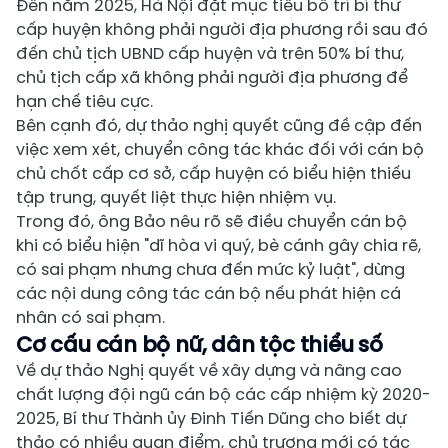
Đến năm 2025, Hà Nội đặt mục tiêu bố trí bí thư
cấp huyện không phải người địa phương rồi sau đó
đến chủ tịch UBND cấp huyện và trên 50% bí thư,
chủ tịch cấp xã không phải người địa phương để
hạn chế tiêu cực.
Bên cạnh đó, dự thảo nghị quyết cũng đề cập đến
việc xem xét, chuyển công tác khác đối với cán bộ
chủ chốt cấp cơ sở, cấp huyện có biểu hiện thiếu
tập trung, quyết liệt thực hiện nhiệm vụ.
Trong đó, ông Bảo nêu rõ sẽ điều chuyển cán bộ
khi có biểu hiện "dĩ hòa vi quý, bè cánh gây chia rẽ,
có sai phạm nhưng chưa đến mức kỷ luật", dừng
các nội dung công tác cán bộ nếu phát hiện cá
nhân có sai phạm.
Cơ cấu cán bộ nữ, dân tộc thiểu số
Về dự thảo Nghị quyết về xây dựng và nâng cao
chất lượng đội ngũ cán bộ các cấp nhiệm kỳ 2020-
2025, Bí thư Thành ủy Đinh Tiến Dũng cho biết dự
thảo có nhiều quan điểm, chủ trương mới có tác