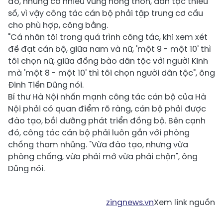
đô, nhưng có nhiều vùng nông thôn, dân tộc thiểu
số, vì vậy công tác cán bộ phải tập trung cơ cấu
cho phù hợp, công bằng.
"Cá nhân tôi trong quá trình công tác, khi xem xét
đề đạt cán bộ, giữa nam và nữ, 'một 9 - một 10' thì
tôi chọn nữ, giữa đồng bào dân tộc với người Kinh
mà 'một 8 - một 10' thì tôi chọn người dân tộc", ông
Đinh Tiến Dũng nói.
Bí thư Hà Nội nhấn mạnh công tác cán bộ của Hà
Nội phải có quan điểm rõ ràng, cán bộ phải được
đào tạo, bồi dưỡng phát triển đồng bộ. Bên cạnh
đó, công tác cán bộ phải luôn gắn với phòng
chống tham nhũng. "Vừa đào tạo, nhưng vừa
phòng chống, vừa phải mở vừa phải chặn", ông
Dũng nói.
zingnews.vn
Xem link nguồn