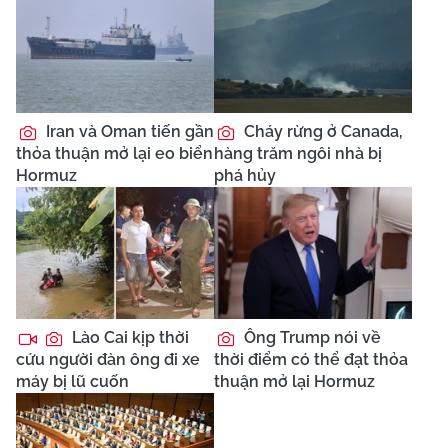
Iran và Oman tiến gần
Cháy rừng ở Canada,
thỏa thuận mở lại eo biển
hàng trăm ngôi nhà bị
Hormuz
phá hủy
Lào Cai kịp thời
Ông Trump nói về
cứu người đàn ông đi xe
thời điểm có thể đạt thỏa
máy bị lũ cuốn
thuận mở lại Hormuz