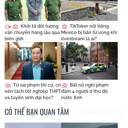
Khởi tố đối tượng
TikToker nổi tiếng
vận chuyển hàng lậu qua
Mexico bị bắn tử vong khi
biên giới
livestream là ai?
Từ sai phạm thi cử, có
Bắt nữ nghi phạm
nên tách tốt nghiệp THPT
đâm 4 người ở thủ đô
và tuyển sinh đại học?
nước Anh
CÓ THỂ BẠN QUAN TÂM