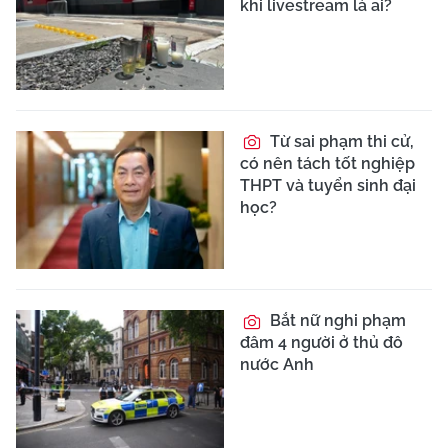
khi livestream là ai?
Từ sai phạm thi cử,
có nên tách tốt nghiệp
THPT và tuyển sinh đại
học?
Bắt nữ nghi phạm
đâm 4 người ở thủ đô
nước Anh