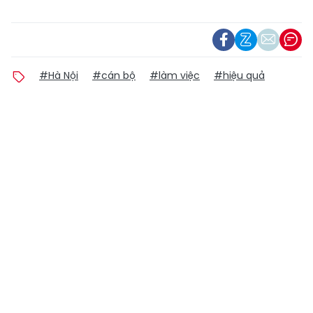
#Hà Nội
#cán bộ
#làm việc
#hiệu quả