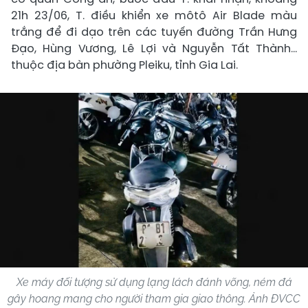
21h 23/06, T. điều khiển xe môtô Air Blade màu
trắng để đi dạo trên các tuyến đường Trần Hưng
Đạo, Hùng Vương, Lê Lợi và Nguyễn Tất Thành...
thuộc địa bàn phường Pleiku, tỉnh Gia Lai.
Xe máy đối tượng sử dụng lạng lách đánh võng, ném đá
gây hoang mang cho người tham gia giao thông. Ảnh ĐVCC