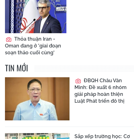
Thỏa thuận Iran -
Oman đang ở 'giai đoạn
soạn thảo cuối cùng'
TIN MỚI
ĐBQH Châu Văn
Minh: Đề xuất 6 nhóm
giải pháp hoàn thiện
Luật Phát triển đô thị
Sắp xếp trường học: Cơ