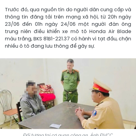
Trước đó, qua nguồn tin do người dân cung cấp và
thông tin đăng tải trên mạng xã hội, từ 20h ngày
23/06 đến 01h ngày 24/06 một người đàn ông
trung niên điều khiển xe mô tô Honda Air Blade
màu trắng, BKS 81B1-221.37 có hành vi tạt đầu, chặn
nhiều ô tô đang lưu thông để gây sự.
Đối tượng tại cơ quan công an. Ảnh ĐVCC