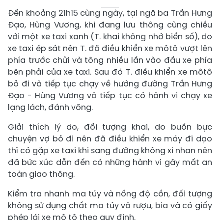
Đến khoảng 21h15 cùng ngày, tại ngã ba Trần Hưng
Đạo, Hùng Vương, khi đang lưu thông cùng chiều
với một xe taxi xanh (T. khai không nhớ biển số), do
xe taxi ép sát nên T. đã điều khiển xe môtô vượt lên
phía trước chửi và tông nhiều lần vào đầu xe phía
bên phải của xe taxi. Sau đó T. điều khiển xe môtô
bỏ đi và tiếp tục chạy về hướng đường Trần Hưng
Đạo - Hùng Vương và tiếp tục có hành vi chạy xe
lạng lách, đánh võng.
Giải thích lý do, đối tượng khai, do buồn bực
chuyện vợ bỏ đi nên đã điều khiển xe máy đi dạo
thì có gặp xe taxi khi sang đường không xi nhan nên
đã bức xúc dẫn đến có những hành vi gây mất an
toàn giao thông.
Kiểm tra nhanh ma túy và nồng độ cồn, đối tượng
không sử dụng chất ma túy và rượu, bia và có giấy
phép lái xe mô tô theo quy định.