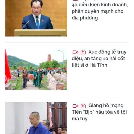
40 điều kiện kinh doanh,
phân quyền mạnh cho
địa phương
Xúc động lễ truy
điệu, an táng 10 hài cốt
liệt sĩ ở Hà Tĩnh
Giang hồ mạng
Tiến “Bịp” hầu tòa về tội
ma túy