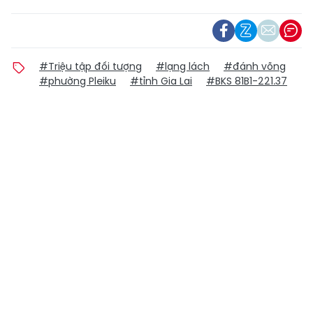
#Triệu tập đối tượng
#lạng lách
#đánh võng
#phường Pleiku
#tỉnh Gia Lai
#BKS 81B1-221.37