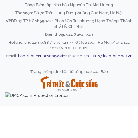
Tổng Biên tập:
Nhà báo Nguyễn Thị Mai Hương
Tòa soạn:
Số 70 Trần Hưng Đạo, phường Cửa Nam, Hà Nội
VPĐD tại TP.HCM:
590/24 Phan Văn Trị, phường Hạnh Thông, Thành
phố Hồ Chí Minh
Điện thoại:
024 6 254 3519
Hotline:
035 249 5588 / 096 523 7756 (Toà soạn Hà Nội) / 091 122
1222 (VPĐD TPHCM)
Email:
baotrithuccuocsong@kienthuc.net.vn
-
tkts@kienthuc.net.vn
Trang thông tin điện tử tổng hợp của Báo