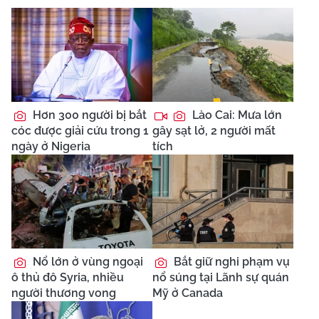
Hơn 300 người bị bắt
Lào Cai: Mưa lớn
cóc được giải cứu trong 1
gây sạt lở, 2 người mất
ngày ở Nigeria
tích
Nổ lớn ở vùng ngoại
Bắt giữ nghi phạm vụ
ô thủ đô Syria, nhiều
nổ súng tại Lãnh sự quán
người thương vong
Mỹ ở Canada