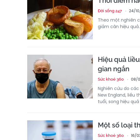
Thời điểm nà
24/10
Đời sống 247
Theo một nghiên cứ
giảm cân hiệu quả.
Hiệu quả liều 
gian ngắn
08/0
Sức khoẻ 360
Nghiên cứu do các 
New England, liều 
tuổi, song hiệu qu
Một số loại t
16/0
Sức khoẻ 360