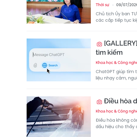
09/07/202
Thời sự
Chủ tịch Ủy ban T
các cấp tiếp tục ki
[GALLERY]5
tìm kiếm
Khoa học & Công ngh
ChatGPT giúp tìm t
liệu nhạy cảm, ngườ
Điều hòa d
Khoa học & Công ngh
Điều hòa không còn
dấu hiệu cho thấy 