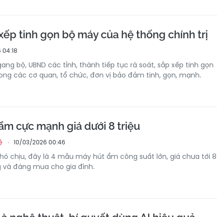
xếp tinh gọn bộ máy của hệ thống chính trị
 04:18
ang bộ, UBND các tỉnh, thành tiếp tục rà soát, sắp xếp tinh gọn
ong các cơ quan, tổ chức, đơn vị bảo đảm tinh, gọn, mạnh.
ẩm cực mạnh giá dưới 8 triệu
10/03/2026 00:46
ệ
hó chịu, đây là 4 mẫu máy hút ẩm công suất lớn, giá chưa tới 8
g và đáng mua cho gia đình.