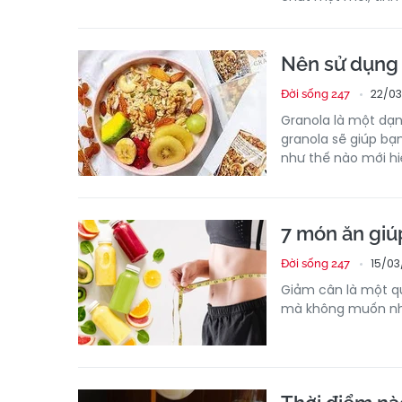
Nên sử dụng 
22/03
Đời sống 247
Granola là một dạn
granola sẽ giúp bạn
như thế nào mới hi
7 món ăn giú
15/03
Đời sống 247
Giảm cân là một qu
mà không muốn nhị