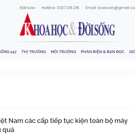
Đặt báo
Hotline: 0327.216.216
Email: toasoan@gmail.c
SỐNG 247
THỊ TRƯỜNG
MÔI TRƯỜNG
PHẢN BIỆN & BẠN ĐỌC
GI
t Nam các cấp tiếp tục kiện toàn bộ máy
u quả