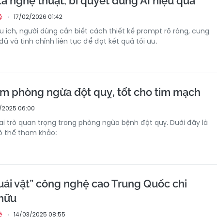
à nghệ thuật, bí quyết dùng AI hiệu quả
17/02/2026 01:42
ệ
u ích, người dùng cần biết cách thiết kế prompt rõ ràng, cung
 và tinh chỉnh liên tục để đạt kết quả tối ưu.
m phòng ngừa đột quỵ, tốt cho tim mạch
/2025 06:00
i trò quan trọng trong phòng ngừa bệnh đột quỵ. Dưới đây là
ó thể tham khảo:
uái vật” công nghệ cao Trung Quốc chi
 hữu
14/03/2025 08:55
ệ