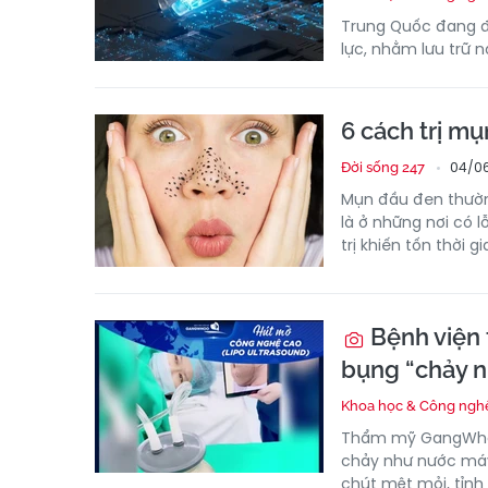
Trung Quốc đang đầ
lực, nhằm lưu trữ n
6 cách trị m
04/06
Đời sống 247
Mụn đầu đen thường
là ở những nơi có 
trị khiến tốn thời g
Bệnh viện
bụng “chảy 
Khoa học & Công ngh
Thẩm mỹ GangWhoo
chảy như nước máy
chút mệt mỏi, tỉnh t