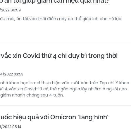
o ăn tối giúp giảm cân hiệu quả nhất?
/2022 06:59
u mới, ăn tối vào thời điểm này có thể giúp ích cho nỗ lực
vắc xin Covid thứ 4 chỉ duy trì trong thời
4/2022 03:53
nhà khoa học Israel thực hiện vừa xuất bản trên Tạp chí Y khoa
thứ 4 vắc xin Covid-19 có thể ngăn ngừa lây nhiễm ở người cao
ả giảm nhanh chóng sau 4 tuần.
huốc hiệu quả với Omicron 'tàng hình'
3/2022 05:14