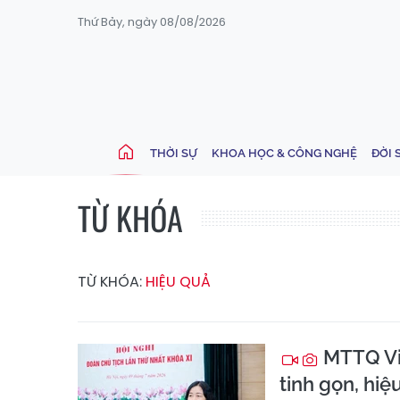
Thứ Bảy, ngày 08/08/2026
THỜI SỰ
KHOA HỌC & CÔNG NGHỆ
ĐỜI 
TỪ KHÓA
TỪ KHÓA:
HIỆU QUẢ
MTTQ Việ
tinh gọn, hiệ