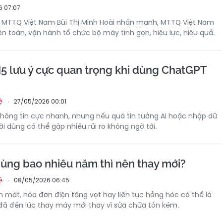
6 07:07
Ư MTTQ Việt Nam Bùi Thị Minh Hoài nhấn mạnh, MTTQ Việt Nam
ện toàn, vận hành tổ chức bộ máy tinh gọn, hiệu lực, hiệu quả.
 lưu ý cực quan trọng khi dùng ChatGPT
27/05/2026 00:01
ệ
hông tin cực nhanh, nhưng nếu quá tin tưởng AI hoặc nhập dữ
i dùng có thể gặp nhiều rủi ro không ngờ tới.
ùng bao nhiêu năm thì nên thay mới?
08/05/2026 06:45
ệ
 mát, hóa đơn điện tăng vọt hay liên tục hỏng hóc có thể là
đã đến lúc thay máy mới thay vì sửa chữa tốn kém.