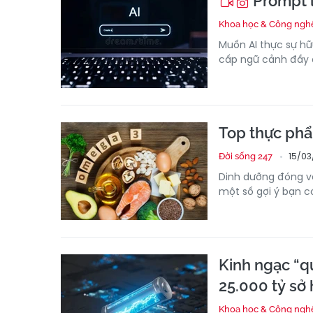
Prompt l
Khoa học & Công ngh
Muốn AI thực sự hữ
cấp ngữ cảnh đầy đủ
Top thực phẩ
15/03
Đời sống 247
Dinh dưỡng đóng va
một số gợi ý bạn c
Kinh ngạc “q
25.000 tỷ sở
Khoa học & Công ngh