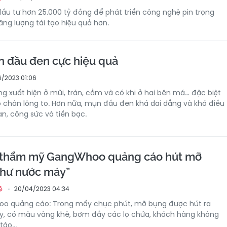
u tư hơn 25.000 tỷ đồng để phát triển công nghệ pin trọng
ăng lượng tái tạo hiệu quả hơn.
ụn đầu đen cực hiệu quả
/2023 01:06
 xuất hiện ở mũi, trán, cằm và có khi ở hai bên má… đặc biệt
lỗ chân lông to. Hơn nữa, mụn đầu đen khá dai dẳng và khó điều
ian, công sức và tiền bạc.
 thẩm mỹ GangWhoo quảng cáo hút mỡ
như nước máy”
20/04/2023 04:34
ệ
 quảng cáo: Trong mấy chục phút, mỡ bụng được hút ra
, có màu vàng khè, bơm đầy các lọ chứa, khách hàng không
áo...