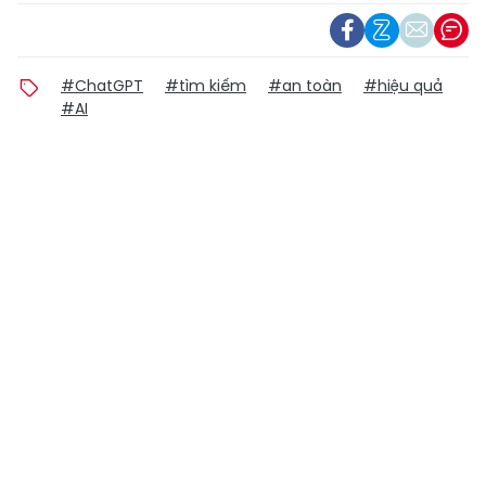
#ChatGPT
#tìm kiếm
#an toàn
#hiệu quả
#AI