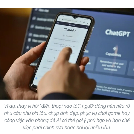
Ví dụ, thay vì hỏi “điện thoại nào tốt”, người dùng nên nêu rõ
nhu cầu như pin lâu, chụp ảnh đẹp, phục vụ chơi game hay
công việc văn phòng để AI có thể gợi ý phù hợp và hạn chế
việc phải chỉnh sửa hoặc hỏi lại nhiều lần.