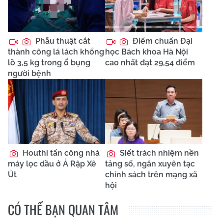
Phẫu thuật cắt
Điểm chuẩn Đại
thành công lá lách khổng
học Bách khoa Hà Nội
lồ 3,5 kg trong ổ bụng
cao nhất đạt 29,54 điểm
người bệnh
Houthi tấn công nhà
Siết trách nhiệm nền
máy lọc dầu ở Ả Rập Xê
tảng số, ngăn xuyên tạc
Út
chính sách trên mạng xã
hội
CÓ THỂ BẠN QUAN TÂM