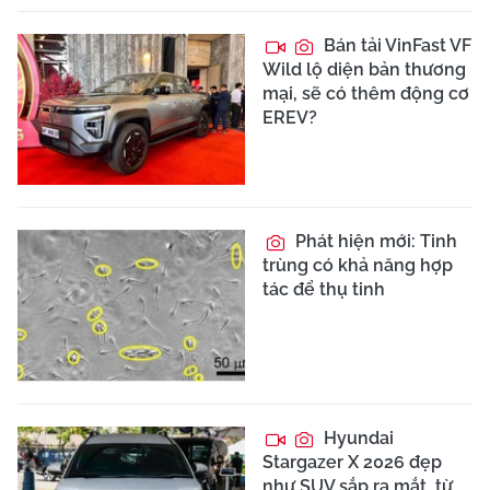
Bán tải VinFast VF
Wild lộ diện bản thương
mại, sẽ có thêm động cơ
EREV?
Phát hiện mới: Tinh
trùng có khả năng hợp
tác để thụ tinh
Hyundai
Stargazer X 2026 đẹp
như SUV sắp ra mắt, từ