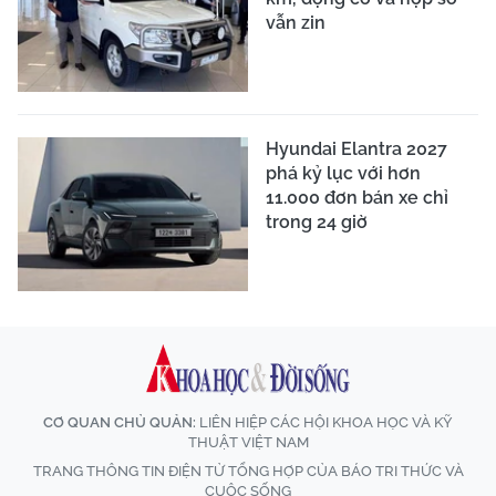
vẫn zin
Hyundai Elantra 2027
phá kỷ lục với hơn
11.000 đơn bán xe chỉ
trong 24 giờ
CƠ QUAN CHỦ QUẢN:
LIÊN HIỆP CÁC HỘI KHOA HỌC VÀ KỸ
THUẬT VIỆT NAM
TRANG THÔNG TIN ĐIỆN TỬ TỔNG HỢP CỦA BÁO TRI THỨC VÀ
CUỘC SỐNG