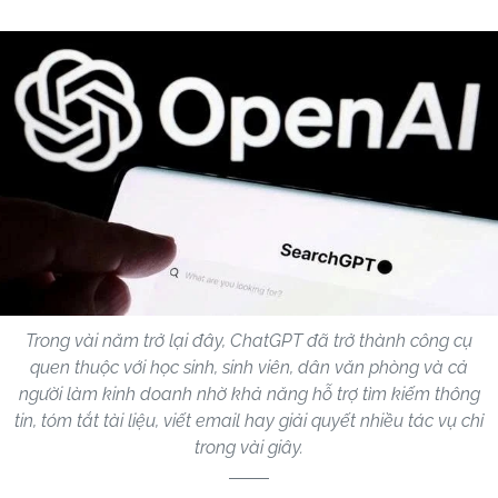
Trong vài năm trở lại đây, ChatGPT đã trở thành công cụ
quen thuộc với học sinh, sinh viên, dân văn phòng và cả
người làm kinh doanh nhờ khả năng hỗ trợ tìm kiếm thông
tin, tóm tắt tài liệu, viết email hay giải quyết nhiều tác vụ chỉ
trong vài giây.