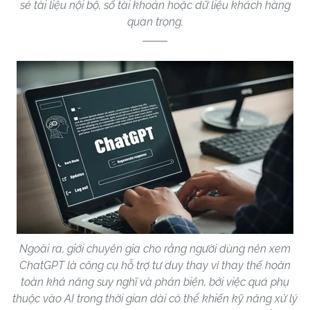
sẻ tài liệu nội bộ, số tài khoản hoặc dữ liệu khách hàng
quan trọng.
Ngoài ra, giới chuyên gia cho rằng người dùng nên xem
ChatGPT là công cụ hỗ trợ tư duy thay vì thay thế hoàn
toàn khả năng suy nghĩ và phản biện, bởi việc quá phụ
thuộc vào AI trong thời gian dài có thể khiến kỹ năng xử lý