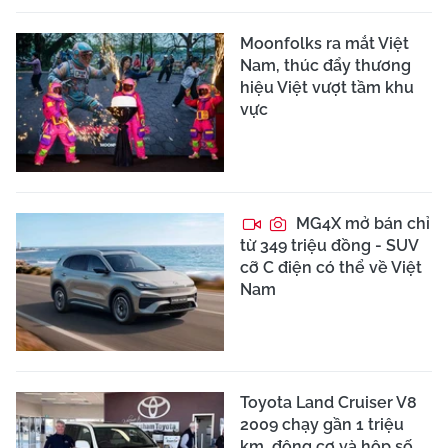
Moonfolks ra mắt Việt
Nam, thúc đẩy thương
hiệu Việt vượt tầm khu
vực
MG4X mở bán chỉ
từ 349 triệu đồng - SUV
cỡ C điện có thể về Việt
Nam
Toyota Land Cruiser V8
2009 chạy gần 1 triệu
km, động cơ và hộp số