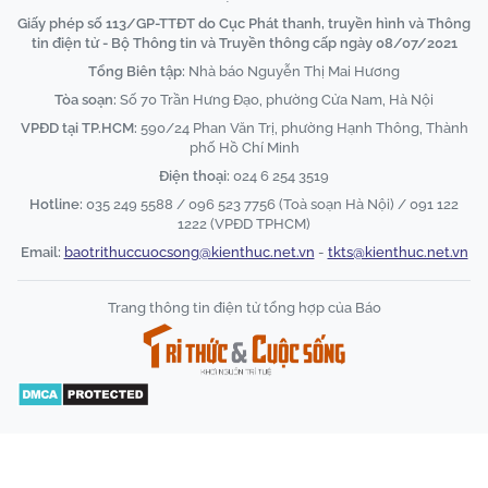
Giấy phép số 113/GP-TTĐT do Cục Phát thanh, truyền hình và Thông
tin điện tử - Bộ Thông tin và Truyền thông cấp ngày 08/07/2021
Tổng Biên tập:
Nhà báo Nguyễn Thị Mai Hương
Tòa soạn:
Số 70 Trần Hưng Đạo, phường Cửa Nam, Hà Nội
VPĐD tại TP.HCM:
590/24 Phan Văn Trị, phường Hạnh Thông, Thành
phố Hồ Chí Minh
Điện thoại:
024 6 254 3519
Hotline:
035 249 5588 / 096 523 7756 (Toà soạn Hà Nội) / 091 122
1222 (VPĐD TPHCM)
Email:
baotrithuccuocsong@kienthuc.net.vn
-
tkts@kienthuc.net.vn
Trang thông tin điện tử tổng hợp của Báo