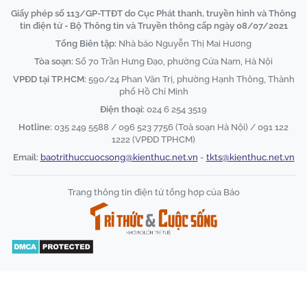
Giấy phép số 113/GP-TTĐT do Cục Phát thanh, truyền hình và Thông
tin điện tử - Bộ Thông tin và Truyền thông cấp ngày 08/07/2021
Tổng Biên tập:
Nhà báo Nguyễn Thị Mai Hương
Tòa soạn:
Số 70 Trần Hưng Đạo, phường Cửa Nam, Hà Nội
VPĐD tại TP.HCM:
590/24 Phan Văn Trị, phường Hạnh Thông, Thành
phố Hồ Chí Minh
Điện thoại:
024 6 254 3519
Hotline:
035 249 5588 / 096 523 7756 (Toà soạn Hà Nội) / 091 122
1222 (VPĐD TPHCM)
Email:
baotrithuccuocsong@kienthuc.net.vn
-
tkts@kienthuc.net.vn
Trang thông tin điện tử tổng hợp của Báo