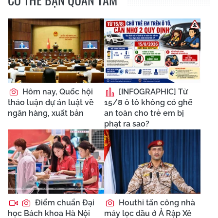
Hôm nay, Quốc hội
[INFOGRAPHIC] Từ
thảo luận dự án luật về
15/8 ô tô không có ghế
ngân hàng, xuất bản
an toàn cho trẻ em bị
phạt ra sao?
Điểm chuẩn Đại
Houthi tấn công nhà
học Bách khoa Hà Nội
máy lọc dầu ở Ả Rập Xê