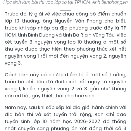
Học sinh làm bài thi vào lớp 10 tại TPHCM. Ảnh tienphong.vn
Trước đó, lý giải về việc chưa công bố điểm chuẩn
lớp 10 thường, ông Nguyễn Văn Phong cho biết,
trước khi sáp nhập ba địa phương trước đây là TP
HCM, tỉnh Bình Dương và tỉnh Bà Rịa - Vũng Tàu, việc
xét tuyển 3 nguyện vọng lớp 10 thường ở một số
khu vực được thực hiện theo phương thức xét hết
nguyện vọng 1 rồi mới đến nguyện vọng 2, nguyện
vọng 3.
Cách làm này có nhược điểm là ở một số trường,
toàn bộ chỉ tiêu đã được xét hết ngay từ nguyện
vọng 1, khiến nguyện vọng 2 và 3 gần như không
còn cơ hội, gây thiệt thòi cho học sinh.
Năm nay, sau khi sắp xếp lại địa giới hành chính với
địa bàn thi và xét tuyển trải rộng, Ban Chỉ đạo
tuyển sinh lớp 10 năm học 2026-2027 đã thống
nhất chuyển sang phương án xét đồng thời cả 3