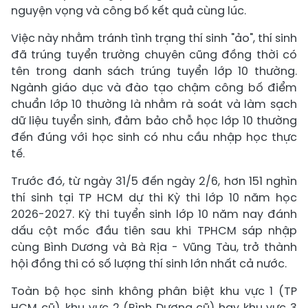
nguyện vọng và công bố kết quả cùng lúc.
Việc này nhằm tránh tình trạng thí sinh "ảo", thí sinh
đã trúng tuyển trường chuyên cũng đồng thời có
tên trong danh sách trúng tuyển lớp 10 thường.
Ngành giáo dục và đào tạo chậm công bố điểm
chuẩn lớp 10 thường là nhằm rà soát và làm sạch
dữ liệu tuyển sinh, đảm bảo chỗ học lớp 10 thường
đến đúng với học sinh có nhu cầu nhập học thực
tế.
Trước đó, từ ngày 31/5 đến ngày 2/6, hơn 151 nghìn
thí sinh tại TP HCM dự thi Kỳ thi lớp 10 năm học
2026-2027. Kỳ thi tuyển sinh lớp 10 năm nay đánh
dấu cột mốc đầu tiên sau khi TPHCM sáp nhập
cùng Bình Dương và Bà Rịa - Vũng Tàu, trở thành
hội đồng thi có số lượng thí sinh lớn nhất cả nước.
Toàn bộ học sinh không phân biệt khu vực 1 (TP
HCM cũ), khu vực 2 (Bình Dương cũ) hay khu vực 3