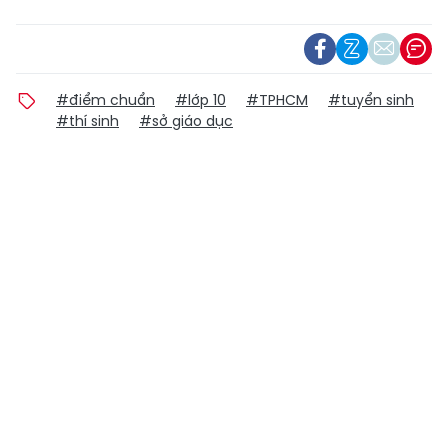
#điểm chuẩn
#lớp 10
#TPHCM
#tuyển sinh
#thí sinh
#sở giáo dục