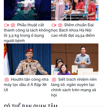
Phẫu thuật cắt
Điểm chuẩn Đại
thành công lá lách khổng
học Bách khoa Hà Nội
lồ 3,5 kg trong ổ bụng
cao nhất đạt 29,54 điểm
người bệnh
Houthi tấn công nhà
Siết trách nhiệm nền
máy lọc dầu ở Ả Rập Xê
tảng số, ngăn xuyên tạc
Út
chính sách trên mạng xã
hội
CÓ THỂ BẠN QUAN TÂM