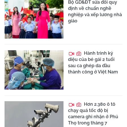
huyết trong mùa mưa
Phương án tổ chức thi lại
cho các thí sinh tại điểm
thi Trường chuyên
Tuyên Quang
Bộ GD&ĐT tổ chức
thi lại tại điểm thi Trường
THPT chuyên Tuyên
Quang