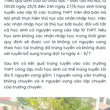
Theo quy định của Sở Giáo dục - Đào tạo Hà Nội, từ
13h30 ngày 25/6 đến 24h ngày 27/6, học sinh trúng
tuyển vào lớp 10 các trường THPT trên địa bàn Hà
Nội phải thực hiện thủ tục xác nhận nhập học. Việc
xác nhận nhập học là thủ tục bắt buộc đối với tất
cả học sinh có nguyện vọng vào lớp 10 THPT. Nếu
học sinh không xác nhận nhập học trong thời gian
quy định sẽ được coi là không có nguyện vọng
theo học tại trường đã trúng tuyển và không được
xét tuyển bổ sung trong đợt từ ngày 4 - 6/7.
Sau khi có kết quả trúng tuyển vào các trường
THPT công lập, mỗi học sinh có thể trúng tuyển tối
đa 5 nguyện vọng gồm: 1 nguyện vọng vào trường
không chuyên và 4 nguyện vọng vào lớp chuyên
của trường chuyên.