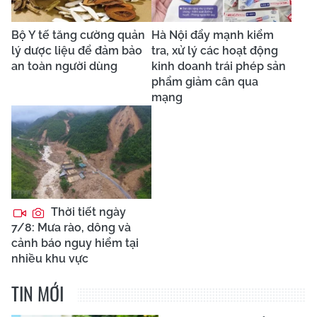
Chính sách mới về trợ
cấp cho giáo viên mầm
non nghỉ hưu chưa nhận
chế độ
Phát hiện sản phẩm thực
phẩm chức năng vi
phạm trên các sàn
thương mại điện tử
Hà Nội tăng cường
phòng chống sốt xuất