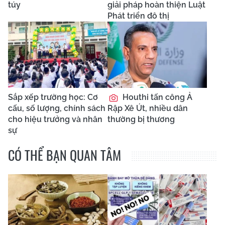
nghiệp và xếp lương nhà
giáo
Hành trình kỳ
diệu của bé gái 2 tuổi
sau ca ghép da đầu
thành công ở Việt Nam
Hơn 2.380 ô tô
chạy quá tốc độ bị
camera ghi nhận ở Phú
Thọ trong tháng 7