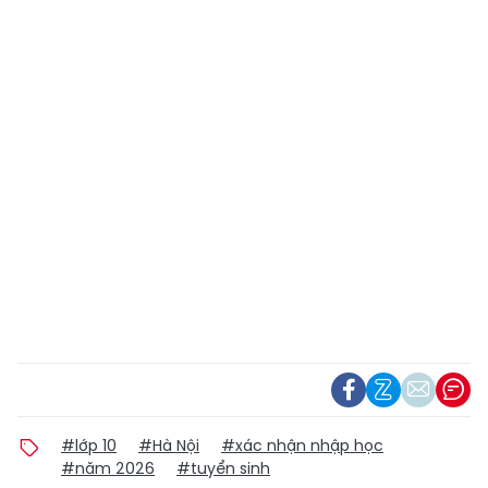
HOT TREND
Giang hồ mạng Tiến
ĐBQH Châu Văn
"Bịp" lĩnh 8 năm tù vì ma
Minh: Đề xuất 6 nhóm
túy
giải pháp hoàn thiện Luật
Phát triển đô thị