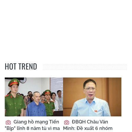
Bộ Y tế tăng cường quản
Hà Nội đẩy mạnh kiểm
lý dược liệu để đảm bảo
tra, xử lý các hoạt động
an toàn người dùng
kinh doanh trái phép sản
phẩm giảm cân qua
mạng
Thời tiết ngày
7/8: Mưa rào, dông và
cảnh báo nguy hiểm tại
nhiều khu vực
TIN MỚI
Bộ GD&ĐT sửa đổi quy
định về chuẩn nghề