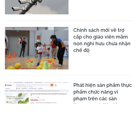
Truyền dịch tại nhà: Rủi
ro và lời khuyên từ
chuyên gia y tế
Khuyến cáo phòng ngừa
mụn tuổi dậy thì trong
mùa hè