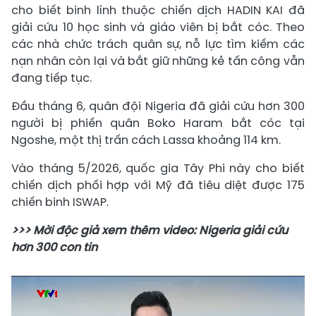
cho biết binh lính thuộc chiến dịch HADIN KAI đã
giải cứu 10 học sinh và giáo viên bị bắt cóc. Theo
các nhà chức trách quân sự, nỗ lực tìm kiếm các
nạn nhân còn lại và bắt giữ những kẻ tấn công vẫn
đang tiếp tục.
Đầu tháng 6, quân đội Nigeria đã giải cứu hơn 300
người bị phiến quân Boko Haram bắt cóc tại
Ngoshe, một thị trấn cách Lassa khoảng 114 km.
Vào tháng 5/2026, quốc gia Tây Phi này cho biết
chiến dịch phối hợp với Mỹ đã tiêu diệt được 175
chiến binh ISWAP.
>>> Mời độc giả xem thêm video: Nigeria giải cứu
hơn 300 con tin