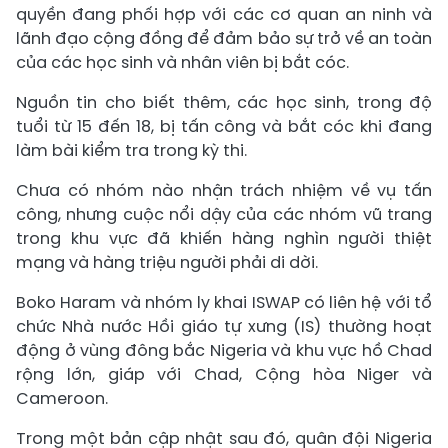
quyền đang phối hợp với các cơ quan an ninh và
lãnh đạo cộng đồng để đảm bảo sự trở về an toàn
của các học sinh và nhân viên bị bắt cóc.
Nguồn tin cho biết thêm, các học sinh, trong độ
tuổi từ 15 đến 18, bị tấn công và bắt cóc khi đang
làm bài kiểm tra trong kỳ thi.
Chưa có nhóm nào nhận trách nhiệm về vụ tấn
công, nhưng cuộc nổi dậy của các nhóm vũ trang
trong khu vực đã khiến hàng nghìn người thiệt
mạng và hàng triệu người phải di dời.
Boko Haram và nhóm ly khai ISWAP có liên hệ với tổ
chức Nhà nước Hồi giáo tự xưng (IS) thường hoạt
động ở vùng đông bắc Nigeria và khu vực hồ Chad
rộng lớn, giáp với Chad, Cộng hòa Niger và
Cameroon.
Trong một bản cập nhật sau đó, quân đội Nigeria