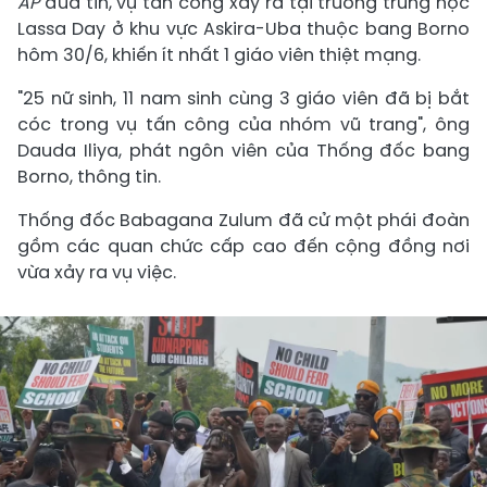
AP
đưa tin, vụ tấn công xảy ra tại trường trung học
Lassa Day ở khu vực Askira-Uba thuộc bang Borno
hôm 30/6, khiến ít nhất 1 giáo viên thiệt mạng.
"25 nữ sinh, 11 nam sinh cùng 3 giáo viên đã bị bắt
cóc trong vụ tấn công của nhóm vũ trang", ông
Dauda Iliya, phát ngôn viên của Thống đốc bang
Borno, thông tin.
Thống đốc Babagana Zulum đã cử một phái đoàn
gồm các quan chức cấp cao đến cộng đồng nơi
vừa xảy ra vụ việc.