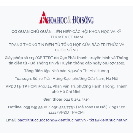
CƠ QUAN CHỦ QUẢN:
LIÊN HIỆP CÁC HỘI KHOA HỌC VÀ KỸ
THUẬT VIỆT NAM
TRANG THÔNG TIN ĐIỆN TỬ TỔNG HỢP CỦA BÁO TRI THỨC VÀ
CUỘC SỐNG
Giấy phép số 113/GP-TTĐT do Cục Phát thanh, truyền hình và Thông
tin điện tử - Bộ Thông tin và Truyền thông cấp ngày 08/07/2021
Tổng Biên tập:
Nhà báo Nguyễn Thị Mai Hương
Tòa soạn:
Số 70 Trần Hưng Đạo, phường Cửa Nam, Hà Nội
VPĐD tại TP.HCM:
590/24 Phan Văn Trị, phường Hạnh Thông, Thành
phố Hồ Chí Minh
Điện thoại:
024 6 254 3519
Hotline:
035 249 5588 / 096 523 7756 (Toà soạn Hà Nội) / 091 122
1222 (VPĐD TPHCM)
Email:
baotrithuccuocsong@kienthuc.net.vn
-
tkts@kienthuc.net.vn