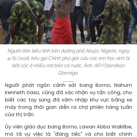
Người dân biểu tình trên đường phố Abuja, Nigeria, ngày
4/6/2026, kêu gọi Chính phủ giải cứu các em học sinh bị
bắt cóc ở nhiều nơi trên cả nước. Ảnh: AP/Olamikan
Gbemiga.
Người phát ngôn cảnh sát bang Borno, Nahum
Kenneth Daso, cũng đã xác nhận vụ tấn công, cho
biết các tay súng đã xâm nhập khu vực bằng xe
máy trong thời gian diễn ra chợ phiên hàng tuần
của thị trấn.
Ủy viên giáo dục bang Borno, Lawan Abba Wakilbe,
mô tả vụ việc là "đáng tiếc" và cho biết chính