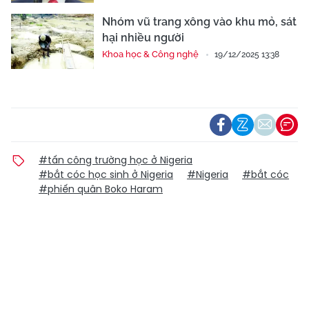
Nhóm vũ trang xông vào khu mỏ, sát
hại nhiều người
Khoa học & Công nghệ
19/12/2025 13:38
#tấn công trường học ở Nigeria
#bắt cóc học sinh ở Nigeria
#Nigeria
#bắt cóc
#phiến quân Boko Haram