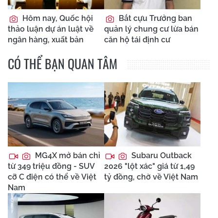
Hôm nay, Quốc hội
Bắt cựu Trưởng ban
thảo luận dự án luật về
quản lý chung cư lừa bán
ngân hàng, xuất bản
căn hộ tái định cư
CÓ THỂ BẠN QUAN TÂM
MG4X mở bán chỉ
Subaru Outback
từ 349 triệu đồng - SUV
2026 "lột xác" giá từ 1,49
cỡ C điện có thể về Việt
tỷ đồng, chờ về Việt Nam
Nam