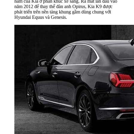
năm của Kia ở phân khúc xe sang. Ra mắt lần đầu vào
năm 2012 để thay thế đàn anh Opirus, Kia K9 được
phát triển trên nền tảng khung gầm dùng chung với
Hyundai Equus và Genesis.