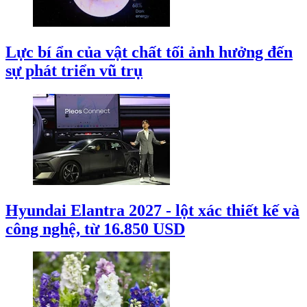
Lực bí ẩn của vật chất tối ảnh hưởng đến
sự phát triển vũ trụ
Hyundai Elantra 2027 - lột xác thiết kế và
công nghệ, từ 16.850 USD