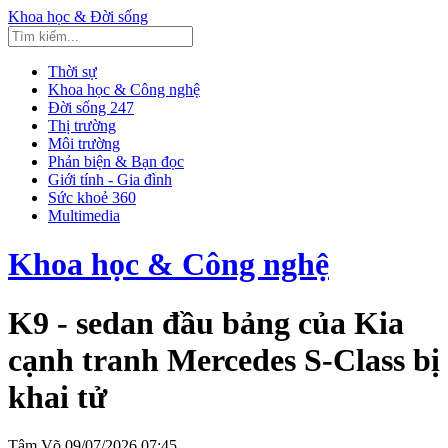
Khoa học & Đời sống
Thời sự
Khoa học & Công nghệ
Đời sống 247
Thị trường
Môi trường
Phản biện & Bạn đọc
Giới tính - Gia đình
Sức khoẻ 360
Multimedia
Khoa học & Công nghệ
K9 - sedan đầu bảng của Kia
cạnh tranh Mercedes S-Class bị
khai tử
Tâm Võ
09/07/2026 07:45