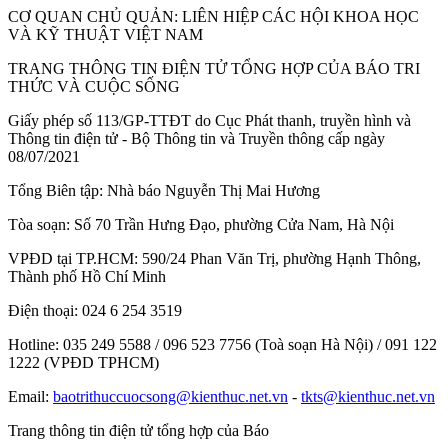
CƠ QUAN CHỦ QUẢN:
LIÊN HIỆP CÁC HỘI KHOA HỌC
VÀ KỸ THUẬT VIỆT NAM
TRANG THÔNG TIN ĐIỆN TỬ TỔNG HỢP CỦA BÁO TRI
THỨC VÀ CUỘC SỐNG
Giấy phép số 113/GP-TTĐT do Cục Phát thanh, truyền hình và
Thông tin điện tử - Bộ Thông tin và Truyền thông cấp ngày
08/07/2021
Tổng Biên tập:
Nhà báo Nguyễn Thị Mai Hương
Tòa soạn:
Số 70 Trần Hưng Đạo, phường Cửa Nam, Hà Nội
VPĐD tại TP.HCM:
590/24 Phan Văn Trị, phường Hạnh Thông,
Thành phố Hồ Chí Minh
Điện thoại:
024 6 254 3519
Hotline:
035 249 5588 / 096 523 7756 (Toà soạn Hà Nội) / 091 122
1222 (VPĐD TPHCM)
Email:
baotrithuccuocsong@kienthuc.net.vn
-
tkts@kienthuc.net.vn
Trang thông tin điện tử tổng hợp của Báo