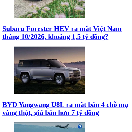
Subaru Forester HEV ra mắt Việt Nam
tháng 10/2026, khoảng 1,5 tỷ đồng?
BYD Yangwang U8L ra mắt bản 4 chỗ mạ
vàng thật, giá bán hơn 7 tỷ đồng