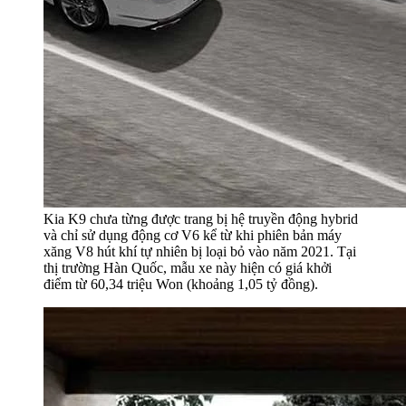
Kia K9 chưa từng được trang bị hệ truyền động hybrid
và chỉ sử dụng động cơ V6 kể từ khi phiên bản máy
xăng V8 hút khí tự nhiên bị loại bỏ vào năm 2021. Tại
thị trường Hàn Quốc, mẫu xe này hiện có giá khởi
điểm từ 60,34 triệu Won (khoảng 1,05 tỷ đồng).