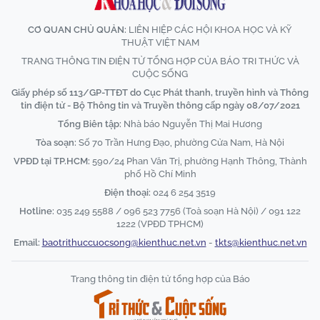
CƠ QUAN CHỦ QUẢN:
LIÊN HIỆP CÁC HỘI KHOA HỌC VÀ KỸ
THUẬT VIỆT NAM
TRANG THÔNG TIN ĐIỆN TỬ TỔNG HỢP CỦA BÁO TRI THỨC VÀ
CUỘC SỐNG
Giấy phép số 113/GP-TTĐT do Cục Phát thanh, truyền hình và Thông
tin điện tử - Bộ Thông tin và Truyền thông cấp ngày 08/07/2021
Tổng Biên tập:
Nhà báo Nguyễn Thị Mai Hương
Tòa soạn:
Số 70 Trần Hưng Đạo, phường Cửa Nam, Hà Nội
VPĐD tại TP.HCM:
590/24 Phan Văn Trị, phường Hạnh Thông, Thành
phố Hồ Chí Minh
Điện thoại:
024 6 254 3519
Hotline:
035 249 5588 / 096 523 7756 (Toà soạn Hà Nội) / 091 122
1222 (VPĐD TPHCM)
Email:
baotrithuccuocsong@kienthuc.net.vn
-
tkts@kienthuc.net.vn
Trang thông tin điện tử tổng hợp của Báo