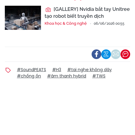
[GALLERY] Nvidia bắt tay Unitree
tạo robot biết truyền dịch
Khoa học & Công nghệ
06/06/2026 00:55
#SoundPEATS
#H3
#tai nghe không dây
#chống ồn
#âm thanh hybrid
#TWS