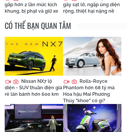
gấp hơn 2 lần mức kịch
gây sạt lở, ngập úng diện
khung, bị phạt và giữ xe
rộng, thiệt hại nặng nề
CÓ THỂ BẠN QUAN TÂM
Nissan NX7 lộ
Rolls-Royce
diện - SUV thuần điện giá
Phantom hơn 68 tỷ mà
rẻ lăn bánh hơn 600 km
Hoa hậu Mai Phương
Thúy "khoe" có gì?