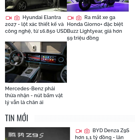
Hyundai Elantra
Ra mắt xe ga
2027 - lột xác thiết kế và
Honda Giorno+ đặc biệt
công nghệ, từ 16.850 USD
Buzz Lightyear, giá hơn
59 triệu đồng
Mercedes-Benz phải
thừa nhận - nút bấm vật
lý vẫn là chân ái
TIN MỚI
BYD Denza Z9S
hơn 1,1 tỷ đồng - lăn