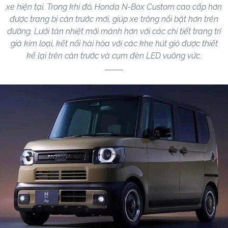
xe hiện tại. Trong khi đó, Honda N-Box Custom cao cấp hơn
được trang bị cản trước mới, giúp xe trông nổi bật hơn trên
đường. Lưới tản nhiệt mới mảnh hơn với các chi tiết trang trí
giả kim loại, kết nối hài hòa với các khe hút gió được thiết
kế lại trên cản trước và cụm đèn LED vuông vức.