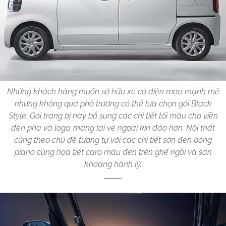
Những khách hàng muốn sở hữu xe có diện mạo mạnh mẽ
nhưng không quá phô trương có thể lựa chọn gói Black
Style. Gói trang bị này bổ sung các chi tiết tối màu cho viền
đèn pha và logo, mang lại vẻ ngoài kín đáo hơn. Nội thất
cũng theo chủ đề tương tự với các chi tiết sơn đen bóng
piano cùng họa tiết caro màu đen trên ghế ngồi và sàn
khoang hành lý.