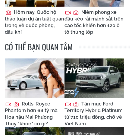
Hôm nay, Quốc hội
Niêm phong xe
thảo luận dự án luật quan
đầu kéo rải mảnh sắt trên
trọng về quốc phòng,
cao tốc khiến hơn 120 ô
dầu khí
tô thủng lốp
CÓ THỂ BẠN QUAN TÂM
Rolls-Royce
Tận mục Ford
Phantom hơn 68 tỷ mà
Territory Hybrid Platinum
Hoa hậu Mai Phương
từ 710 triệu đồng, chờ về
Thúy "khoe" có gì?
Việt Nam