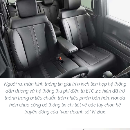
Ngoài ra, màn hình thông tin giải trí 9 inch tích hợp hệ thống
dẫn đường và hệ thống thu phí điện tử ETC 2.0 hiện đã trở
thành trang bị tiêu chuẩn trên nhiều phiên bản hơn. Honda
hiện chưa công bố thông tin chi tiết về các tùy chọn hệ
truyền động của "vua doanh số" N-Box.