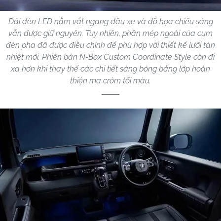
Dải đèn LED nằm vắt ngang đầu xe và đồ họa chiếu sáng
vẫn được giữ nguyên. Tuy nhiên, phần mép ngoài của cụm
đèn pha đã được điều chỉnh để phù hợp với thiết kế lưới tản
nhiệt mới. Phiên bản N-Box Custom Coordinate Style còn đi
xa hơn khi thay thế các chi tiết sáng bóng bằng lớp hoàn
thiện mạ crôm tối màu.