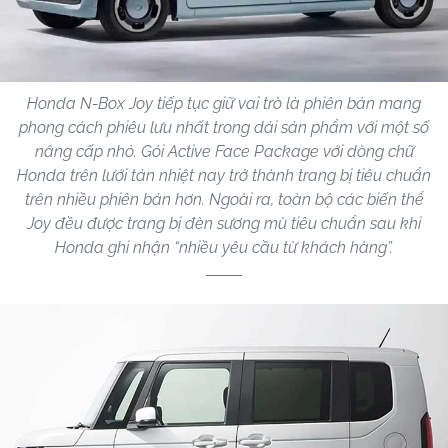
Honda N-Box Joy tiếp tục giữ vai trò là phiên bản mang
phong cách phiêu lưu nhất trong dải sản phẩm với một số
nâng cấp nhỏ. Gói Active Face Package với dòng chữ
Honda trên lưới tản nhiệt nay trở thành trang bị tiêu chuẩn
trên nhiều phiên bản hơn. Ngoài ra, toàn bộ các biến thể
Joy đều được trang bị đèn sương mù tiêu chuẩn sau khi
Honda ghi nhận “nhiều yêu cầu từ khách hàng”.