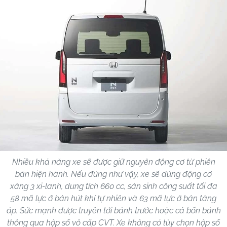
Nhiều khả năng xe sẽ được giữ nguyên động cơ từ phiên
bản hiện hành. Nếu đúng như vậy, xe sẽ dùng động cơ
xăng 3 xi-lanh, dung tích 660 cc, sản sinh công suất tối đa
58 mã lực ở bản hút khí tự nhiên và 63 mã lực ở bản tăng
áp. Sức mạnh được truyền tới bánh trước hoặc cả bốn bánh
thông qua hộp số vô cấp CVT. Xe không có tùy chọn hộp số