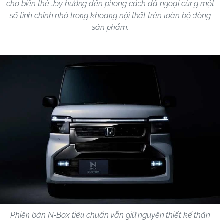
cho biến thể Joy hướng đến phong cách dã ngoại cùng một
số tinh chỉnh nhỏ trong khoang nội thất trên toàn bộ dòng
sản phẩm.
Phiên bản N-Box tiêu chuẩn vẫn giữ nguyên thiết kế thân