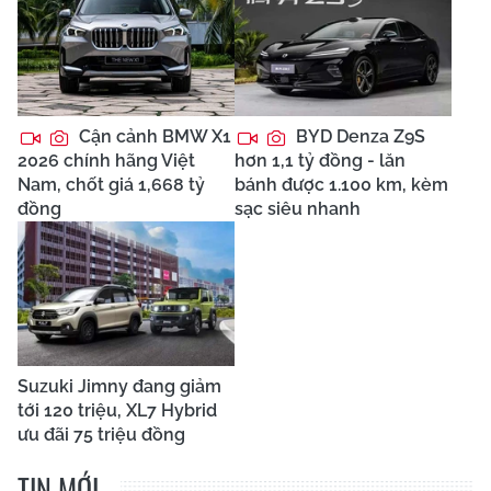
Cận cảnh BMW X1
BYD Denza Z9S
2026 chính hãng Việt
hơn 1,1 tỷ đồng - lăn
Nam, chốt giá 1,668 tỷ
bánh được 1.100 km, kèm
đồng
sạc siêu nhanh
Suzuki Jimny đang giảm
tới 120 triệu, XL7 Hybrid
ưu đãi 75 triệu đồng
TIN MỚI