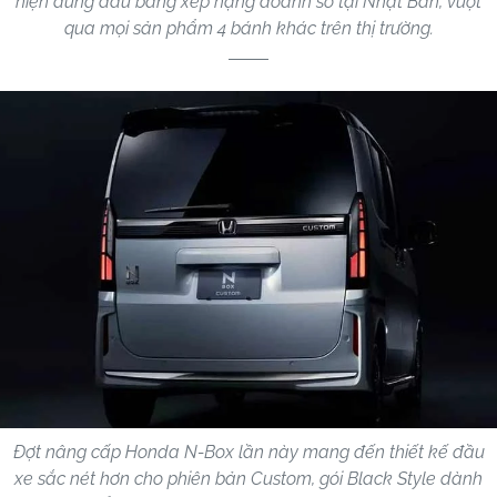
hiện đứng đầu bảng xếp hạng doanh số tại Nhật Bản, vượt
qua mọi sản phẩm 4 bánh khác trên thị trường.
Đợt nâng cấp Honda N-Box lần này mang đến thiết kế đầu
xe sắc nét hơn cho phiên bản Custom, gói Black Style dành