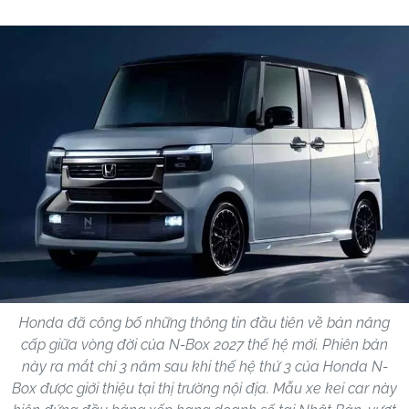
Honda đã công bố những thông tin đầu tiên về bản nâng
cấp giữa vòng đời của N-Box 2027 thế hệ mới. Phiên bản
này ra mắt chỉ 3 năm sau khi thế hệ thứ 3 của Honda N-
Box được giới thiệu tại thị trường nội địa. Mẫu xe kei car này