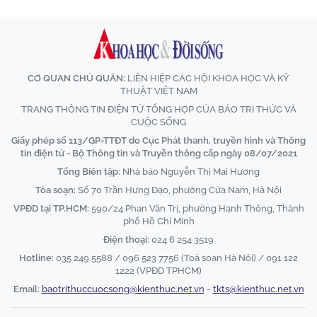
CƠ QUAN CHỦ QUẢN:
LIÊN HIỆP CÁC HỘI KHOA HỌC VÀ KỸ
THUẬT VIỆT NAM
TRANG THÔNG TIN ĐIỆN TỬ TỔNG HỢP CỦA BÁO TRI THỨC VÀ
CUỘC SỐNG
Giấy phép số 113/GP-TTĐT do Cục Phát thanh, truyền hình và Thông
tin điện tử - Bộ Thông tin và Truyền thông cấp ngày 08/07/2021
Tổng Biên tập:
Nhà báo Nguyễn Thị Mai Hương
Tòa soạn:
Số 70 Trần Hưng Đạo, phường Cửa Nam, Hà Nội
VPĐD tại TP.HCM:
590/24 Phan Văn Trị, phường Hạnh Thông, Thành
phố Hồ Chí Minh
Điện thoại:
024 6 254 3519
Hotline:
035 249 5588 / 096 523 7756 (Toà soạn Hà Nội) / 091 122
1222 (VPĐD TPHCM)
Email:
baotrithuccuocsong@kienthuc.net.vn
-
tkts@kienthuc.net.vn