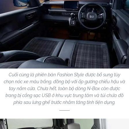
Cuối cùng là phiên bản Fashion Style được bổ sung tùy
chọn nóc xe màu trắng, đồng bộ với ốp gương chiếu hậu và
tay nắm cửa. Chưa hết, toàn bộ dòng N-Box còn được
trang bị cổng sạc USB ở khu vực trung tâm và túi chứa đồ
phía sau lưng ghế trước nhằm tăng tính tiện dụng.