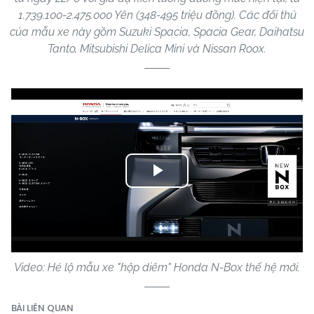
1.739.100-2.475.000 Yên (348-495 triệu đồng). Các đối thủ
của mẫu xe này gồm Suzuki Spacia, Spacia Gear, Daihatsu
Tanto, Mitsubishi Delica Mini và Nissan Roox.
Play
Video
Video: Hé lộ mẫu xe "hộp diêm" Honda N-Box thế hệ mới.
BÀI LIÊN QUAN