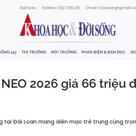
Đặt báo
Hotline: 0327.216.216
Email: toasoan@gmail.c
SỐNG 247
THỊ TRƯỜNG
MÔI TRƯỜNG
PHẢN BIỆN & BẠN ĐỌC
GI
NEO 2026 giá 66 triệu 
g tại Đài Loan mang diện mạo trẻ trung cùng trọn