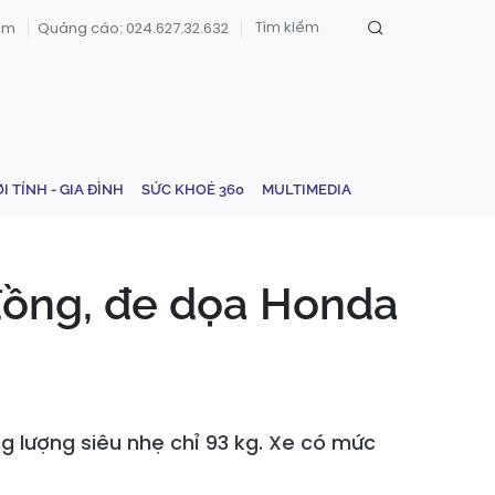
om
Quảng cáo: 024.627.32.632
ỚI TÍNH - GIA ĐÌNH
SỨC KHOẺ 360
MULTIMEDIA
đồng, đe dọa Honda
g lượng siêu nhẹ chỉ 93 kg. Xe có mức