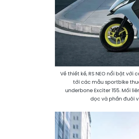
Về thiết kế, RS NEO nổi bật với
tới các mẫu sportbike th
underbone Exciter 155. Mối li
dọc và phần đuôi v