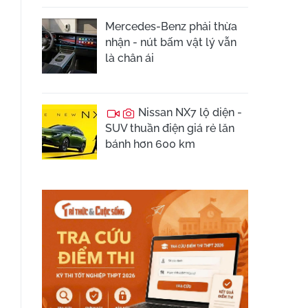
Mercedes-Benz phải thừa
nhận - nút bấm vật lý vẫn
là chân ái
Nissan NX7 lộ diện -
SUV thuần điện giá rẻ lăn
bánh hơn 600 km