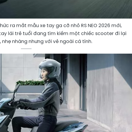
hức ra mắt mẫu xe tay ga cỡ nhỏ RS NEO 2026 mới,
ay lái trẻ tuổi đang tìm kiếm một chiếc scooter đi lại
, nhẹ nhàng nhưng với vẻ ngoài cá tính.