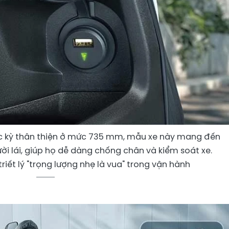
ực kỳ thân thiện ở mức 735 mm, mẫu xe này mang đến
ời lái, giúp họ dễ dàng chống chân và kiểm soát xe.
triết lý "trọng lượng nhẹ là vua" trong vận hành