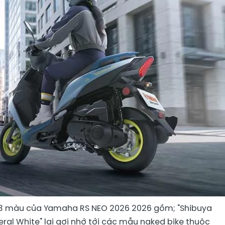
3 màu của Yamaha RS NEO 2026 2026 gồm; "Shibuya
ineral White" lại gợi nhớ tới các mẫu naked bike thuộc