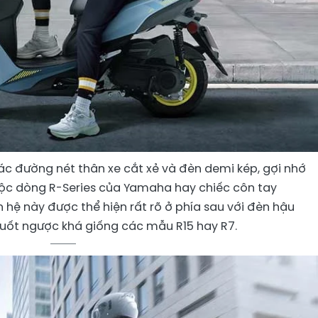
 các đường nét thân xe cắt xẻ và đèn demi kép, gợi nhớ
uộc dòng R-Series của Yamaha hay chiếc côn tay
ên hệ này được thể hiện rất rõ ở phía sau với đèn hậu
uốt ngược khá giống các mẫu R15 hay R7.