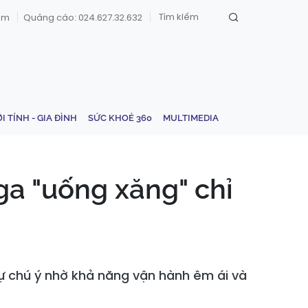
om
Quảng cáo: 024.627.32.632
ỚI TÍNH - GIA ĐÌNH
SỨC KHOẺ 360
MULTIMEDIA
ga "uống xăng" chỉ
ự chú ý nhờ khả năng vận hành êm ái và