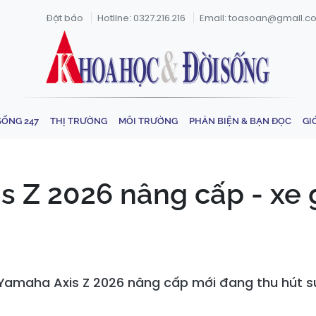
Đặt báo
Hotline: 0327.216.216
Email: toasoan@gmail.c
SỐNG 247
THỊ TRƯỜNG
MÔI TRƯỜNG
PHẢN BIỆN & BẠN ĐỌC
GI
is Z 2026 nâng cấp - xe 
 Yamaha Axis Z 2026 nâng cấp mới đang thu hút s