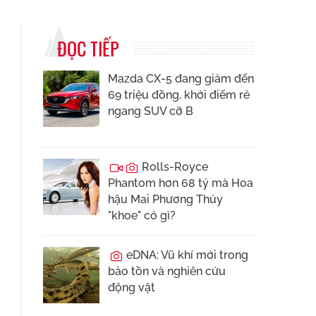
ĐỌC TIẾP
Mazda CX-5 đang giảm đến
69 triệu đồng, khởi điểm rẻ
ngang SUV cỡ B
Rolls-Royce
Phantom hơn 68 tỷ mà Hoa
hậu Mai Phương Thúy
"khoe" có gì?
eDNA: Vũ khí mới trong
bảo tồn và nghiên cứu
động vật