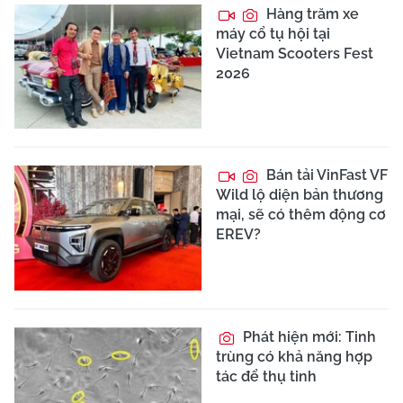
Hàng trăm xe
máy cổ tụ hội tại
Vietnam Scooters Fest
2026
Bán tải VinFast VF
Wild lộ diện bản thương
mại, sẽ có thêm động cơ
EREV?
Phát hiện mới: Tinh
trùng có khả năng hợp
tác để thụ tinh