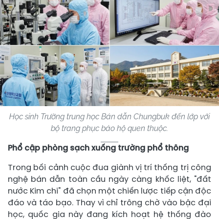
Học sinh Trường trung học Bán dẫn Chungbuk đến lớp với
bộ trang phục bảo hộ quen thuộc.
Phổ cập phòng sạch xuống trường phổ thông
Trong bối cảnh cuộc đua giành vị trí thống trị công
nghệ bán dẫn toàn cầu ngày càng khốc liệt, "đất
nước Kim chi" đã chọn một chiến lược tiếp cận độc
đáo và táo bạo. Thay vì chỉ trông chờ vào bậc đại
học, quốc gia này đang kích hoạt hệ thống đào