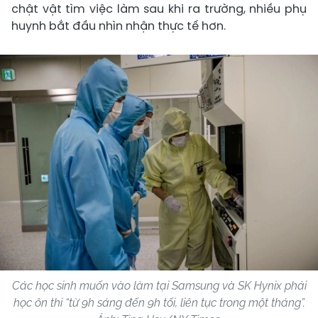
chật vật tìm việc làm sau khi ra trường, nhiều phụ
huynh bắt đầu nhìn nhận thực tế hơn.
Các học sinh muốn vào làm tại Samsung và SK Hynix phải
học ôn thi “từ 9h sáng đến 9h tối, liên tục trong một tháng”.