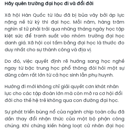
Hãy quên trường đại học đi và đổi đời
Xã hội Hàn Quốc từ lâu đã bị bủa vây bởi áp lực
nặng nề từ kỳ thi đại học. Mỗi năm, hàng trăm
nghìn sĩ tử phải trải qua những tháng ngày học tập
kiệt sức để tranh suất vào nhóm trường đại học
danh giá. Xã hội coi tấm bằng đại học là thước đo
duy nhất cho sự thành công và địa vị.
Do đó, việc quyết định rẽ hướng sang học nghề
ngay từ bậc trung học phổ thông đòi hỏi một sự
dũng cảm rất lớn từ cả học sinh lẫn phụ huynh.
Hướng đi mới không chỉ giải quyết cơn khát nhân
lực cho các tập đoàn lớn mà còn mở ra cơ hội đổi
đời cho thế hệ trẻ không qua con đường đại học.
Sự phát triển bùng nổ của ngành chip toàn cầu đã
dần thay đổi nhận thức của một bộ phận công
chúng. Khi chứng kiến hàng loạt cử nhân đại học