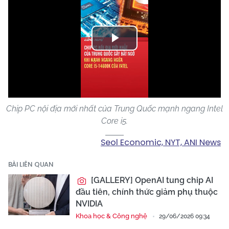
Play
Video
Chip PC nội địa mới nhất của Trung Quốc mạnh ngang Intel
Core i5.
Seol Economic, NYT, ANI News
BÀI LIÊN QUAN
[GALLERY] OpenAI tung chip AI
đầu tiên, chính thức giảm phụ thuộc
NVIDIA
Khoa học & Công nghệ
29/06/2026 09:34