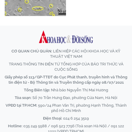
CƠ QUAN CHỦ QUẢN:
LIÊN HIỆP CÁC HỘI KHOA HỌC VÀ KỸ
THUẬT VIỆT NAM
TRANG THÔNG TIN ĐIỆN TỬ TỔNG HỢP CỦA BÁO TRI THỨC VÀ
CUỘC SỐNG
Giấy phép số 113/GP-TTĐT do Cục Phát thanh, truyền hình và Thông
tin điện tử - Bộ Thông tin và Truyền thông cấp ngày 08/07/2021
Tổng Biên tập:
Nhà báo Nguyễn Thị Mai Hương
Tòa soạn:
Số 70 Trần Hưng Đạo, phường Cửa Nam, Hà Nội
VPĐD tại TP.HCM:
590/24 Phan Văn Trị, phường Hạnh Thông, Thành
phố Hồ Chí Minh
Điện thoại:
024 6 254 3519
Hotline:
035 249 5588 / 096 523 7756 (Toà soạn Hà Nội) / 091 122
1222 (VPĐD TPHCM)