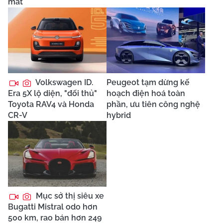
mắt
Volkswagen ID.
Peugeot tạm dừng kế
Era 5X lộ diện, "đối thủ"
hoạch điện hoá toàn
Toyota RAV4 và Honda
phần, ưu tiên công nghệ
CR-V
hybrid
Mục sở thị siêu xe
Bugatti Mistral odo hơn
500 km, rao bán hơn 249