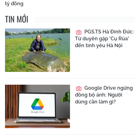
tỷ đồng
TIN MỚI
PGS.TS Hà Đình Đức:
Từ duyên gặp 'Cụ Rùa'
đến tình yêu Hà Nội
Google Drive ngừng
đồng bộ ảnh: Người
dùng cần làm gì?