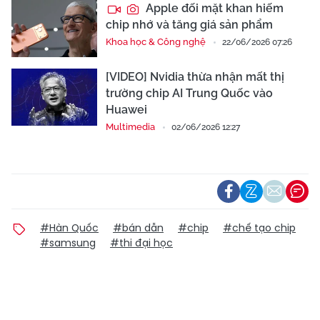
Apple đối mặt khan hiếm
chip nhớ và tăng giá sản phẩm
Khoa học & Công nghệ
22/06/2026 07:26
[VIDEO] Nvidia thừa nhận mất thị
trường chip AI Trung Quốc vào
Huawei
Multimedia
02/06/2026 12:27
#Hàn Quốc
#bán dẫn
#chip
#chế tạo chip
#samsung
#thi đại học