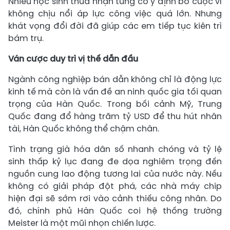
Nhiều học sinh thừa nhận từng có ý định bỏ cuộc vì
không chịu nổi áp lực công việc quá lớn. Nhưng
khát vọng đổi đời đã giúp các em tiếp tục kiên trì
bám trụ.
Ván cược duy trì vị thế dẫn đầu
Ngành công nghiệp bán dẫn không chỉ là động lực
kinh tế mà còn là vấn đề an ninh quốc gia tối quan
trọng của Hàn Quốc. Trong bối cảnh Mỹ, Trung
Quốc đang đổ hàng trăm tỷ USD để thu hút nhân
tài, Hàn Quốc không thể chậm chân.
Tình trạng già hóa dân số nhanh chóng và tỷ lệ
sinh thấp kỷ lục đang đe dọa nghiêm trọng đến
nguồn cung lao động tương lai của nước này. Nếu
không có giải pháp đột phá, các nhà máy chip
hiện đại sẽ sớm rơi vào cảnh thiếu công nhân. Do
đó, chính phủ Hàn Quốc coi hệ thống trường
Meister là một mũi nhọn chiến lược.