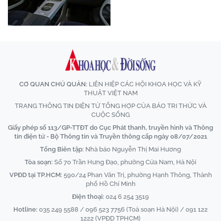
CƠ QUAN CHỦ QUẢN:
LIÊN HIỆP CÁC HỘI KHOA HỌC VÀ KỸ
THUẬT VIỆT NAM
TRANG THÔNG TIN ĐIỆN TỬ TỔNG HỢP CỦA BÁO TRI THỨC VÀ
CUỘC SỐNG
Giấy phép số 113/GP-TTĐT do Cục Phát thanh, truyền hình và Thông
tin điện tử - Bộ Thông tin và Truyền thông cấp ngày 08/07/2021
Tổng Biên tập:
Nhà báo Nguyễn Thị Mai Hương
Tòa soạn:
Số 70 Trần Hưng Đạo, phường Cửa Nam, Hà Nội
VPĐD tại TP.HCM:
590/24 Phan Văn Trị, phường Hạnh Thông, Thành
phố Hồ Chí Minh
Điện thoại:
024 6 254 3519
Hotline:
035 249 5588 / 096 523 7756 (Toà soạn Hà Nội) / 091 122
1222 (VPĐD TPHCM)