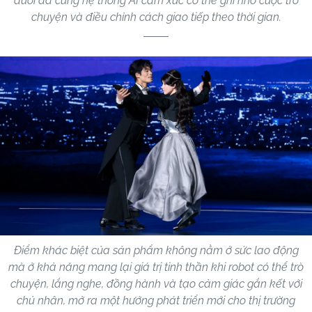
dưới da cùng hệ thống AI cảm xúc có thể ghi nhớ cuộc trò
chuyện và điều chỉnh cách giao tiếp theo thời gian.
Điểm khác biệt của sản phẩm không nằm ở sức lao động
mà ở khả năng mang lại giá trị tinh thần khi robot có thể trò
chuyện, lắng nghe, đồng hành và tạo cảm giác gắn kết với
chủ nhân, mở ra một hướng phát triển mới cho thị trường