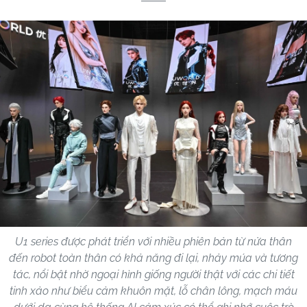
U1 series được phát triển với nhiều phiên bản từ nửa thân
đến robot toàn thân có khả năng đi lại, nhảy múa và tương
tác, nổi bật nhờ ngoại hình giống người thật với các chi tiết
tinh xảo như biểu cảm khuôn mặt, lỗ chân lông, mạch máu