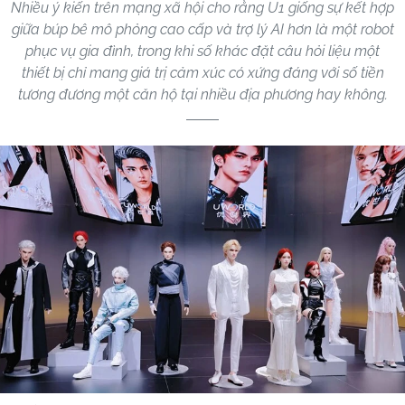
Nhiều ý kiến trên mạng xã hội cho rằng U1 giống sự kết hợp
giữa búp bê mô phỏng cao cấp và trợ lý AI hơn là một robot
phục vụ gia đình, trong khi số khác đặt câu hỏi liệu một
thiết bị chỉ mang giá trị cảm xúc có xứng đáng với số tiền
tương đương một căn hộ tại nhiều địa phương hay không.