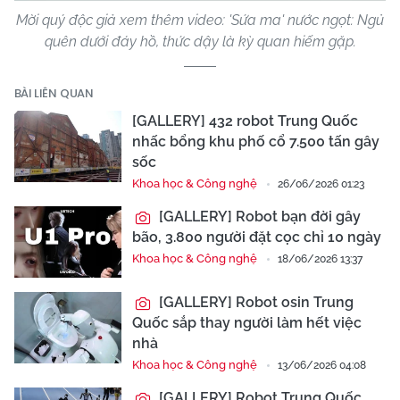
Mời quý độc giả xem thêm video: 'Sứa ma' nước ngọt: Ngủ
quên dưới đáy hồ, thức dậy là kỳ quan hiếm gặp.
BÀI LIÊN QUAN
[GALLERY] 432 robot Trung Quốc
nhấc bổng khu phố cổ 7.500 tấn gây
sốc
Khoa học & Công nghệ
26/06/2026 01:23
[GALLERY] Robot bạn đời gây
bão, 3.800 người đặt cọc chỉ 10 ngày
Khoa học & Công nghệ
18/06/2026 13:37
[GALLERY] Robot osin Trung
Quốc sắp thay người làm hết việc
nhà
Khoa học & Công nghệ
13/06/2026 04:08
[GALLERY] Robot Trung Quốc