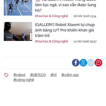
liên tục ngã, vì sao vẫn được tung
hô?
Khoa học & Công nghệ
16/06/2026 13:34
[GALLERY] Robot Xiaomi tự chụp
ảnh bằng 17T Pro khiến khán giả
trầm trồ
Khoa học & Công nghệ
11/06/2026 09:57
#robot
#UBTECH
#U1
#cảm xúc
#công nghệ