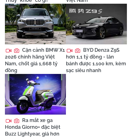
Thúy "khoe" có gì?
Việt Nam
Cận cảnh BMW X1
BYD Denza Z9S
2026 chính hãng Việt
hơn 1,1 tỷ đồng - lăn
Nam, chốt giá 1,668 tỷ
bánh được 1.100 km, kèm
đồng
sạc siêu nhanh
Ra mắt xe ga
Honda Giorno+ đặc biệt
Buzz Lightyear, giá hơn