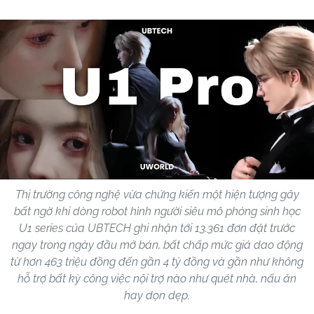
Thị trường công nghệ vừa chứng kiến một hiện tượng gây
bất ngờ khi dòng robot hình người siêu mô phỏng sinh học
U1 series của UBTECH ghi nhận tới 13.361 đơn đặt trước
ngay trong ngày đầu mở bán, bất chấp mức giá dao động
từ hơn 463 triệu đồng đến gần 4 tỷ đồng và gần như không
hỗ trợ bất kỳ công việc nội trợ nào như quét nhà, nấu ăn
hay dọn dẹp.