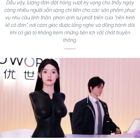
Dẫu vậy, lượng đơn đặt hàng vượt kỳ vọng cho thấy ngày
càng nhiều người sẵn sàng chi tiền cho các sản phẩm phục
vụ nhu cầu tinh thần, phản ánh sự phát triển của "nền kinh
tế cô đơn", nơi cảm giác được lắng nghe và đồng hành đôi
khi có giá trị không kém những tiện ích vật chất truyền
thống.