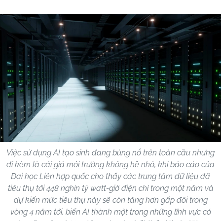
Việc sử dụng AI tạo sinh đang bùng nổ trên toàn cầu nhưng
đi kèm là cái giá môi trường không hề nhỏ, khi báo cáo của
Đại học Liên hợp quốc cho thấy các trung tâm dữ liệu đã
tiêu thụ tới 448 nghìn tỷ watt-giờ điện chỉ trong một năm và
dự kiến mức tiêu thụ này sẽ còn tăng hơn gấp đôi trong
vòng 4 năm tới, biến AI thành một trong những lĩnh vực có