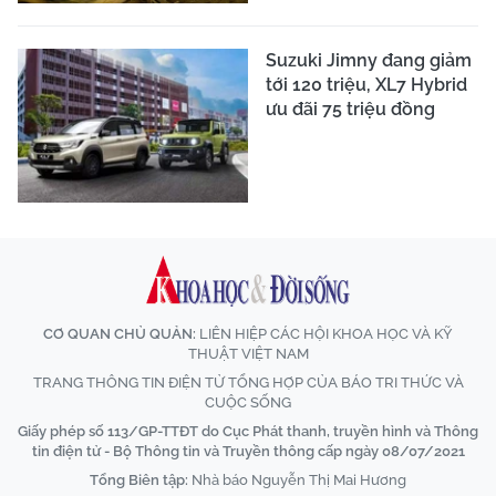
Suzuki Jimny đang giảm
tới 120 triệu, XL7 Hybrid
ưu đãi 75 triệu đồng
CƠ QUAN CHỦ QUẢN:
LIÊN HIỆP CÁC HỘI KHOA HỌC VÀ KỸ
THUẬT VIỆT NAM
TRANG THÔNG TIN ĐIỆN TỬ TỔNG HỢP CỦA BÁO TRI THỨC VÀ
CUỘC SỐNG
Giấy phép số 113/GP-TTĐT do Cục Phát thanh, truyền hình và Thông
tin điện tử - Bộ Thông tin và Truyền thông cấp ngày 08/07/2021
Tổng Biên tập:
Nhà báo Nguyễn Thị Mai Hương