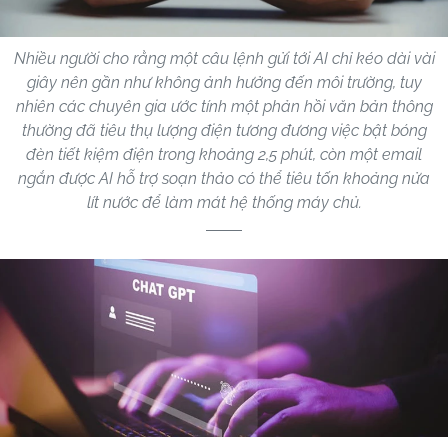
Nhiều người cho rằng một câu lệnh gửi tới AI chỉ kéo dài vài
giây nên gần như không ảnh hưởng đến môi trường, tuy
nhiên các chuyên gia ước tính một phản hồi văn bản thông
thường đã tiêu thụ lượng điện tương đương việc bật bóng
đèn tiết kiệm điện trong khoảng 2,5 phút, còn một email
ngắn được AI hỗ trợ soạn thảo có thể tiêu tốn khoảng nửa
lít nước để làm mát hệ thống máy chủ.