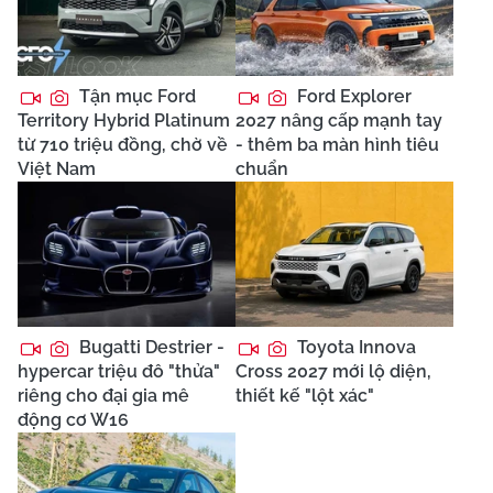
Tận mục Ford
Ford Explorer
Territory Hybrid Platinum
2027 nâng cấp mạnh tay
từ 710 triệu đồng, chờ về
- thêm ba màn hình tiêu
Việt Nam
chuẩn
Bugatti Destrier -
Toyota Innova
hypercar triệu đô "thửa"
Cross 2027 mới lộ diện,
riêng cho đại gia mê
thiết kế "lột xác"
động cơ W16