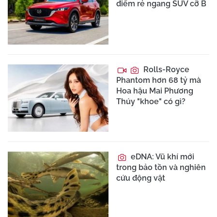
điểm rẻ ngang SUV cỡ B
Rolls-Royce
Phantom hơn 68 tỷ mà
Hoa hậu Mai Phương
Thúy "khoe" có gì?
eDNA: Vũ khí mới
trong bảo tồn và nghiên
cứu động vật