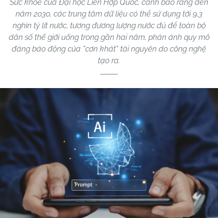
Sức khỏe của Đại học Liên Hợp Quốc, cảnh báo rằng đến
năm 2030, các trung tâm dữ liệu có thể sử dụng tới 9,3
nghìn tỷ lít nước, tương đương lượng nước đủ để toàn bộ
dân số thế giới uống trong gần hai năm, phản ánh quy mô
đáng báo động của "cơn khát" tài nguyên do công nghệ
tạo ra.