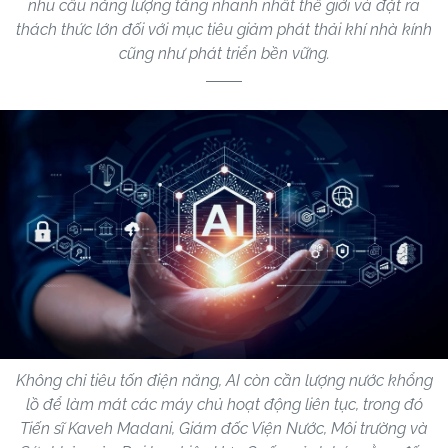
nhu cầu năng lượng tăng nhanh nhất thế giới và đặt ra
thách thức lớn đối với mục tiêu giảm phát thải khí nhà kính
cũng như phát triển bền vững.
Không chỉ tiêu tốn điện năng, AI còn cần lượng nước khổng
lồ để làm mát các máy chủ hoạt động liên tục, trong đó
Tiến sĩ Kaveh Madani, Giám đốc Viện Nước, Môi trường và