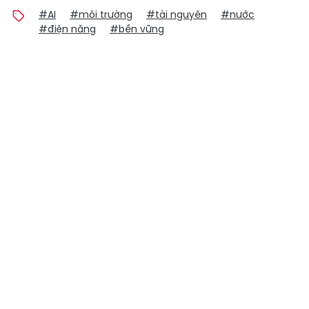
#AI
#môi trường
#tài nguyên
#nước
#điện năng
#bền vững