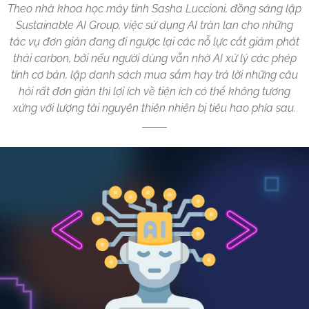
Theo nhà khoa học máy tính Sasha Luccioni, đồng sáng lập
Sustainable AI Group, việc sử dụng AI tràn lan cho những
tác vụ đơn giản đang đi ngược lại các nỗ lực cắt giảm phát
thải carbon, bởi nếu người dùng vẫn nhờ AI xử lý các phép
tính cơ bản, lập danh sách mua sắm hay trả lời những câu
hỏi rất đơn giản thì lợi ích về tiện ích có thể không tương
xứng với lượng tài nguyên thiên nhiên bị tiêu hao phía sau.