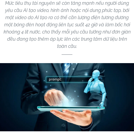
Mức tiêu thụ tài nguyên sẽ còn tăng mạnh nếu người dùng
yêu cầu AI tạo video, hình ảnh hoặc nội dung phức tạp, bởi
một video do AI tạo ra có thể cần lượng điện tương đương
một bóng đèn hoạt động liên tục suốt 42 giờ và làm bốc hơi
khoảng 4 lít nước, cho thấy mỗi yêu cầu tưởng như đơn giản
đều đang tạo thêm áp lực lên các trung tâm dữ liệu trên
toàn cầu.