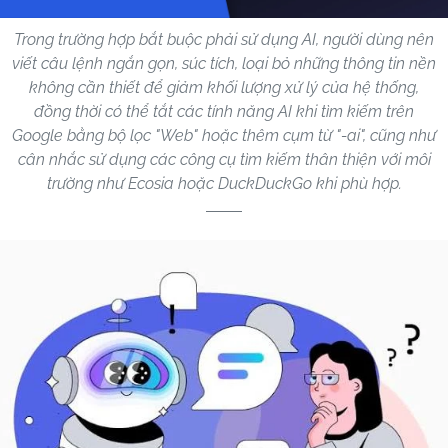
Trong trường hợp bắt buộc phải sử dụng AI, người dùng nên
viết câu lệnh ngắn gọn, súc tích, loại bỏ những thông tin nền
không cần thiết để giảm khối lượng xử lý của hệ thống,
đồng thời có thể tắt các tính năng AI khi tìm kiếm trên
Google bằng bộ lọc "Web" hoặc thêm cụm từ "-ai", cũng như
cân nhắc sử dụng các công cụ tìm kiếm thân thiện với môi
trường như Ecosia hoặc DuckDuckGo khi phù hợp.