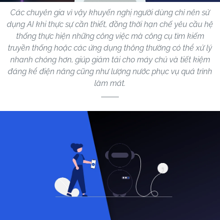
Các chuyên gia vì vậy khuyến nghị người dùng chỉ nên sử
dụng AI khi thực sự cần thiết, đồng thời hạn chế yêu cầu hệ
thống thực hiện những công việc mà công cụ tìm kiếm
truyền thống hoặc các ứng dụng thông thường có thể xử lý
nhanh chóng hơn, giúp giảm tải cho máy chủ và tiết kiệm
đáng kể điện năng cũng như lượng nước phục vụ quá trình
làm mát.