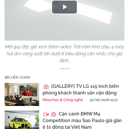
Play
Video
Mời quý độc giả xem thêm video: Trời nồm khó chịu, 4 máy
hút ẩm công suất lớn dưới 8 triệu đáng cân nhắc cho gia
đình.
BÀI LIÊN QUAN
[GALLERY] TV LG 115 inch biến
phòng khách thành sân vận động
Khoa học & Công nghệ
30/06/2026 01:27
Cận cảnh BMW M4
Competition màu Sao Paulo giá gần
6 tỷ đồng tại Việt Nam