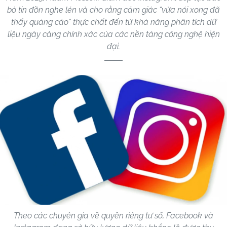
bỏ tin đồn nghe lén và cho rằng cảm giác “vừa nói xong đã
thấy quảng cáo” thực chất đến từ khả năng phân tích dữ
liệu ngày càng chính xác của các nền tảng công nghệ hiện
đại.
Theo các chuyên gia về quyền riêng tư số, Facebook và