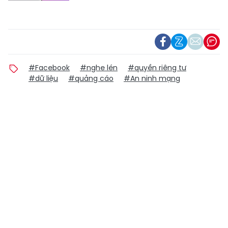
#Facebook
#nghe lén
#quyền riêng tư
#dữ liệu
#quảng cáo
#An ninh mạng