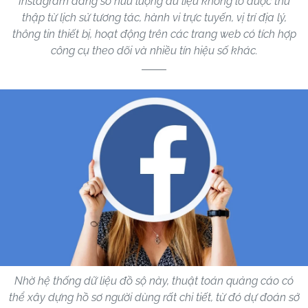
Instagram đang sở hữu lượng dữ liệu khổng lồ được thu
thập từ lịch sử tương tác, hành vi trực tuyến, vị trí địa lý,
thông tin thiết bị, hoạt động trên các trang web có tích hợp
công cụ theo dõi và nhiều tín hiệu số khác.
Nhờ hệ thống dữ liệu đồ sộ này, thuật toán quảng cáo có
thể xây dựng hồ sơ người dùng rất chi tiết, từ đó dự đoán sở