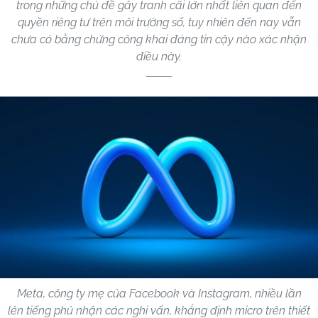
trong những chủ đề gây tranh cãi lớn nhất liên quan đến
quyền riêng tư trên môi trường số, tuy nhiên đến nay vẫn
chưa có bằng chứng công khai đáng tin cậy nào xác nhận
điều này.
Meta, công ty mẹ của Facebook và Instagram, nhiều lần
lên tiếng phủ nhận các nghi vấn, khẳng định micro trên thiết