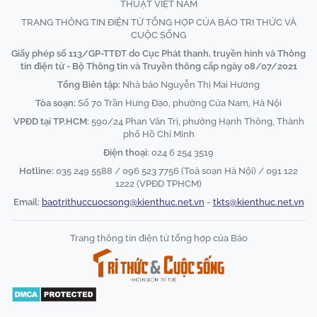
THUẬT VIỆT NAM
TRANG THÔNG TIN ĐIỆN TỬ TỔNG HỢP CỦA BÁO TRI THỨC VÀ
CUỘC SỐNG
Giấy phép số 113/GP-TTĐT do Cục Phát thanh, truyền hình và Thông
tin điện tử - Bộ Thông tin và Truyền thông cấp ngày 08/07/2021
Tổng Biên tập:
Nhà báo Nguyễn Thị Mai Hương
Tòa soạn:
Số 70 Trần Hưng Đạo, phường Cửa Nam, Hà Nội
VPĐD tại TP.HCM:
590/24 Phan Văn Trị, phường Hạnh Thông, Thành
phố Hồ Chí Minh
Điện thoại:
024 6 254 3519
Hotline:
035 249 5588 / 096 523 7756 (Toà soạn Hà Nội) / 091 122
1222 (VPĐD TPHCM)
Email:
baotrithuccuocsong@kienthuc.net.vn
-
tkts@kienthuc.net.vn
Trang thông tin điện tử tổng hợp của Báo