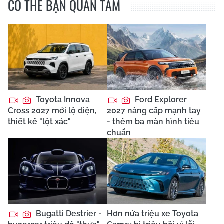
CÓ THỂ BẠN QUAN TÂM
Toyota Innova
Ford Explorer
Cross 2027 mới lộ diện,
2027 nâng cấp mạnh tay
thiết kế "lột xác"
- thêm ba màn hình tiêu
chuẩn
Bugatti Destrier -
Hơn nửa triệu xe Toyota