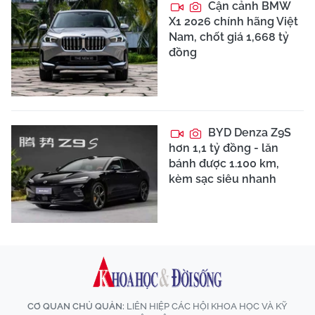
Cận cảnh BMW
X1 2026 chính hãng Việt
Nam, chốt giá 1,668 tỷ
đồng
BYD Denza Z9S
hơn 1,1 tỷ đồng - lăn
bánh được 1.100 km,
kèm sạc siêu nhanh
CƠ QUAN CHỦ QUẢN:
LIÊN HIỆP CÁC HỘI KHOA HỌC VÀ KỸ