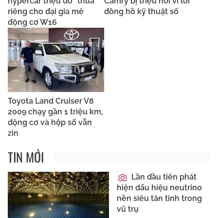
hypercar triệu đô "thửa"
Camry bị triệu hồi vì lỗi
riêng cho đại gia mê
đồng hồ kỹ thuật số
động cơ W16
Toyota Land Cruiser V8
2009 chạy gần 1 triệu km,
động cơ và hộp số vẫn
zin
TIN MỚI
Lần đầu tiên phát
hiện dấu hiệu neutrino
nền siêu tân tinh trong
vũ trụ