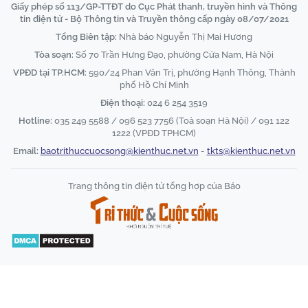
Giấy phép số 113/GP-TTĐT do Cục Phát thanh, truyền hình và Thông
tin điện tử - Bộ Thông tin và Truyền thông cấp ngày 08/07/2021
Tổng Biên tập:
Nhà báo Nguyễn Thị Mai Hương
Tòa soạn:
Số 70 Trần Hưng Đạo, phường Cửa Nam, Hà Nội
VPĐD tại TP.HCM:
590/24 Phan Văn Trị, phường Hạnh Thông, Thành
phố Hồ Chí Minh
Điện thoại:
024 6 254 3519
Hotline:
035 249 5588 / 096 523 7756 (Toà soạn Hà Nội) / 091 122
1222 (VPĐD TPHCM)
Email:
baotrithuccuocsong@kienthuc.net.vn
-
tkts@kienthuc.net.vn
Trang thông tin điện tử tổng hợp của Báo