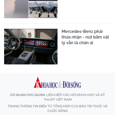
Mercedes-Benz phải
thừa nhận - nút bấm vật
lý vẫn là chân ái
CƠ QUAN CHỦ QUẢN:
LIÊN HIỆP CÁC HỘI KHOA HỌC VÀ KỸ
THUẬT VIỆT NAM
TRANG THÔNG TIN ĐIỆN TỬ TỔNG HỢP CỦA BÁO TRI THỨC VÀ
CUỘC SỐNG