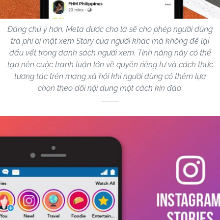
Đáng chú ý hơn, Meta được cho là sẽ cho phép người dùng
trả phí bí mật xem Story của người khác mà không để lại
dấu vết trong danh sách người xem. Tính năng này có thể
tạo nên cuộc tranh luận lớn về quyền riêng tư và cách thức
tương tác trên mạng xã hội khi người dùng có thêm lựa
chọn theo dõi nội dung một cách kín đáo.