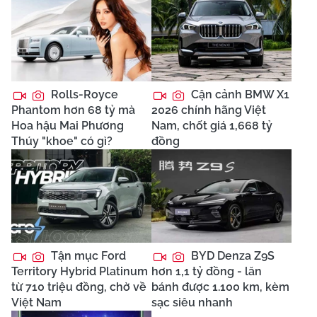
Rolls-Royce
Cận cảnh BMW X1
Phantom hơn 68 tỷ mà
2026 chính hãng Việt
Hoa hậu Mai Phương
Nam, chốt giá 1,668 tỷ
Thúy "khoe" có gì?
đồng
Tận mục Ford
BYD Denza Z9S
Territory Hybrid Platinum
hơn 1,1 tỷ đồng - lăn
từ 710 triệu đồng, chờ về
bánh được 1.100 km, kèm
Việt Nam
sạc siêu nhanh