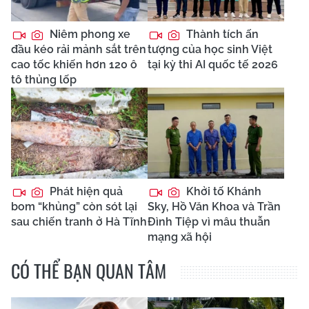
Niêm phong xe
Thành tích ấn
đầu kéo rải mảnh sắt trên
tượng của học sinh Việt
cao tốc khiến hơn 120 ô
tại kỳ thi AI quốc tế 2026
tô thủng lốp
Phát hiện quả
Khởi tố Khánh
bom “khủng” còn sót lại
Sky, Hồ Văn Khoa và Trần
sau chiến tranh ở Hà Tĩnh
Đình Tiệp vì mâu thuẫn
mạng xã hội
CÓ THỂ BẠN QUAN TÂM