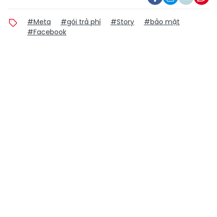
#Meta
#gói trả phí
#Story
#bảo mật
#Facebook