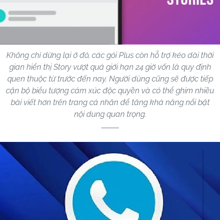
Không chỉ dừng lại ở đó, các gói Plus còn hỗ trợ kéo dài thời
gian hiển thị Story vượt quá giới hạn 24 giờ vốn là quy định
quen thuộc từ trước đến nay. Người dùng cũng sẽ được tiếp
cận bộ biểu tượng cảm xúc độc quyền và có thể ghim nhiều
bài viết hơn trên trang cá nhân để tăng khả năng nổi bật
nội dung quan trọng.