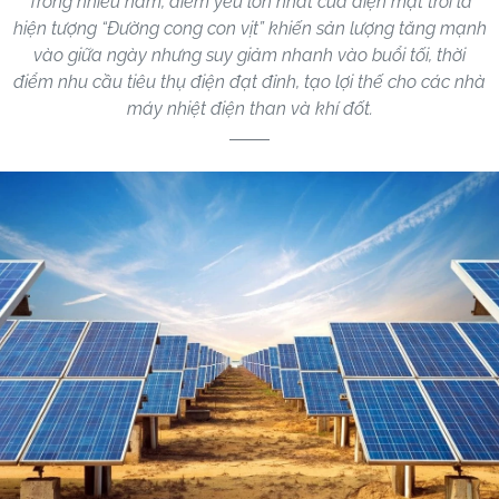
Trong nhiều năm, điểm yếu lớn nhất của điện mặt trời là
hiện tượng “Đường cong con vịt” khiến sản lượng tăng mạnh
vào giữa ngày nhưng suy giảm nhanh vào buổi tối, thời
điểm nhu cầu tiêu thụ điện đạt đỉnh, tạo lợi thế cho các nhà
máy nhiệt điện than và khí đốt.