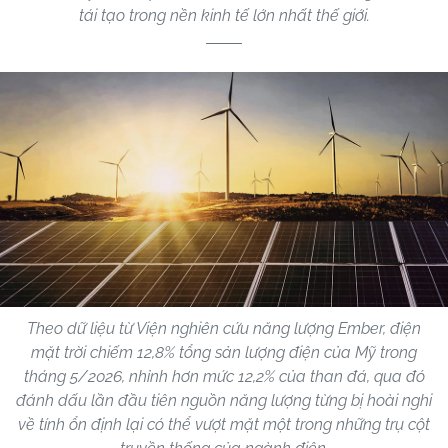
tái tạo trong nền kinh tế lớn nhất thế giới.
Theo dữ liệu từ Viện nghiên cứu năng lượng Ember, điện
mặt trời chiếm 12,8% tổng sản lượng điện của Mỹ trong
tháng 5/2026, nhỉnh hơn mức 12,2% của than đá, qua đó
đánh dấu lần đầu tiên nguồn năng lượng từng bị hoài nghi
về tính ổn định lại có thể vượt mặt một trong những trụ cột