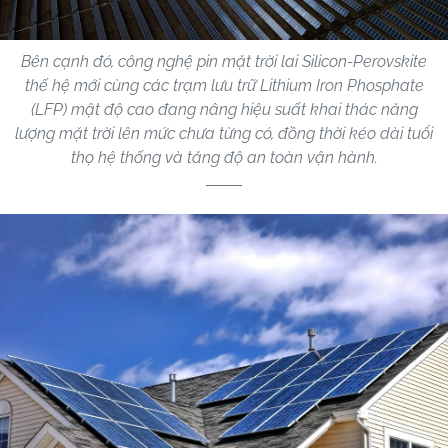
Bên cạnh đó, công nghệ pin mặt trời lai Silicon-Perovskite
thế hệ mới cùng các trạm lưu trữ Lithium Iron Phosphate
(LFP) mật độ cao đang nâng hiệu suất khai thác năng
lượng mặt trời lên mức chưa từng có, đồng thời kéo dài tuổi
thọ hệ thống và tăng độ an toàn vận hành.