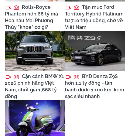
Rolls-Royce
Tận mục Ford
Phantom hơn 68 tỷ mà
Territory Hybrid Platinum
Hoa hậu Mai Phương
từ 710 triệu đồng, chờ về
Thúy "khoe" có gì?
Việt Nam
Cận cảnh BMW X1
BYD Denza Z9S
2026 chính hãng Việt
hơn 1,1 tỷ đồng - lăn
Nam, chốt giá 1,668 tỷ
bánh được 1.100 km, kèm
đồng
sạc siêu nhanh