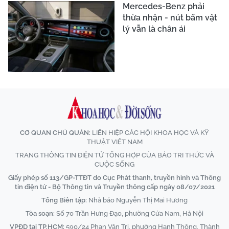
Mercedes-Benz phải
thừa nhận - nút bấm vật
lý vẫn là chân ái
CƠ QUAN CHỦ QUẢN:
LIÊN HIỆP CÁC HỘI KHOA HỌC VÀ KỸ
THUẬT VIỆT NAM
TRANG THÔNG TIN ĐIỆN TỬ TỔNG HỢP CỦA BÁO TRI THỨC VÀ
CUỘC SỐNG
Giấy phép số 113/GP-TTĐT do Cục Phát thanh, truyền hình và Thông
tin điện tử - Bộ Thông tin và Truyền thông cấp ngày 08/07/2021
Tổng Biên tập:
Nhà báo Nguyễn Thị Mai Hương
Tòa soạn:
Số 70 Trần Hưng Đạo, phường Cửa Nam, Hà Nội
VPĐD tại TP.HCM:
590/24 Phan Văn Trị, phường Hạnh Thông, Thành