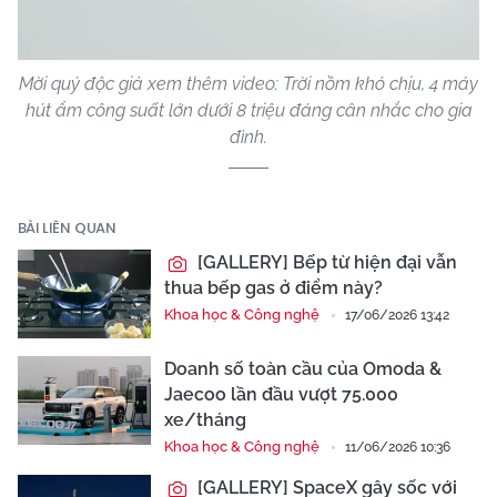
Video
Mời quý độc giả xem thêm video: Trời nồm khó chịu, 4 máy
hút ẩm công suất lớn dưới 8 triệu đáng cân nhắc cho gia
đình.
BÀI LIÊN QUAN
[GALLERY] Bếp từ hiện đại vẫn
thua bếp gas ở điểm này?
Khoa học & Công nghệ
17/06/2026 13:42
Doanh số toàn cầu của Omoda &
Jaecoo lần đầu vượt 75.000
xe/tháng
Khoa học & Công nghệ
11/06/2026 10:36
[GALLERY] SpaceX gây sốc với