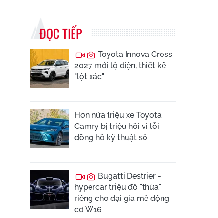
ĐỌC TIẾP
Toyota Innova Cross
2027 mới lộ diện, thiết kế
"lột xác"
Hơn nửa triệu xe Toyota
Camry bị triệu hồi vì lỗi
đồng hồ kỹ thuật số
Bugatti Destrier -
hypercar triệu đô "thửa"
riêng cho đại gia mê động
cơ W16