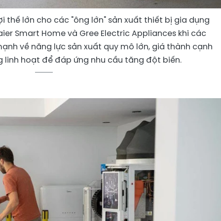
 thế lớn cho các "ông lớn" sản xuất thiết bị gia dụng
ier Smart Home và Gree Electric Appliances khi các
ạnh về năng lực sản xuất quy mô lớn, giá thành cạnh
g linh hoạt để đáp ứng nhu cầu tăng đột biến.