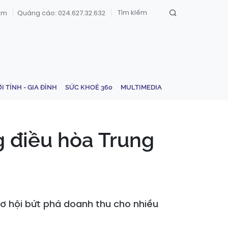
om
Quảng cáo: 024.627.32.632
ỚI TÍNH - GIA ĐÌNH
SỨC KHOẺ 360
MULTIMEDIA
 điều hòa Trung
cơ hội bứt phá doanh thu cho nhiều