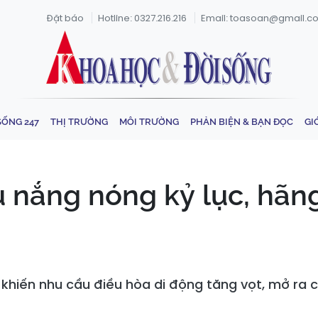
Đặt báo
Hotline: 0327.216.216
Email: toasoan@gmail.c
SỐNG 247
THỊ TRƯỜNG
MÔI TRƯỜNG
PHẢN BIỆN & BẠN ĐỌC
GI
 nắng nóng kỷ lục, hãng
 khiến nhu cầu điều hòa di động tăng vọt, mở ra 