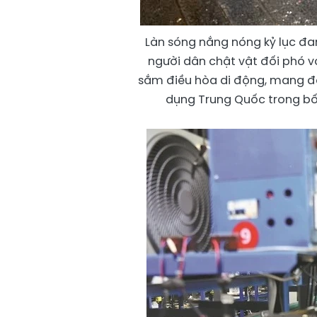
Làn sóng nắng nóng kỷ lục đa
người dân chật vật đối phó vớ
sắm điều hòa di động, mang đế
dụng Trung Quốc trong bối