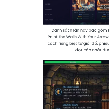
Danh sách lần này bao gồm Hi
Paint the Walls With Your Arro
cách riêng biệt từ giải đố, phi
đợt cập nhật đượ