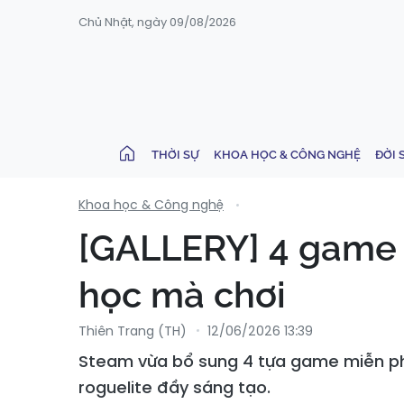
Chủ Nhật, ngày 09/08/2026
THỜI SỰ
KHOA HỌC & CÔNG NGHỆ
ĐỜI 
Khoa học & Công nghệ
[GALLERY] 4 game 
học mà chơi
Thiên Trang (TH)
12/06/2026 13:39
Steam vừa bổ sung 4 tựa game miễn phí h
roguelite đầy sáng tạo.