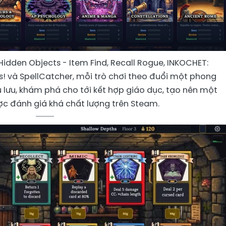
dden Objects - Item Find, Recall Rogue, INKOCHET:
ws! và SpellCatcher, mỗi trò chơi theo đuổi một phong
êu lưu, khám phá cho tới kết hợp giáo dục, tạo nên một
c đánh giá khá chất lượng trên Steam.