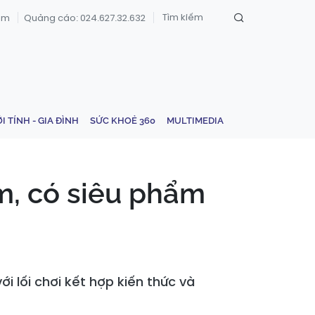
om
Quảng cáo: 024.627.32.632
ỚI TÍNH - GIA ĐÌNH
SỨC KHOẺ 360
MULTIMEDIA
m, có siêu phẩm
i lối chơi kết hợp kiến thức và