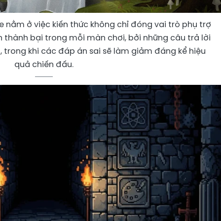
 nằm ở việc kiến thức không chỉ đóng vai trò phụ trợ
 thành bại trong mỗi màn chơi, bởi những câu trả lời
, trong khi các đáp án sai sẽ làm giảm đáng kể hiệu
quả chiến đấu.