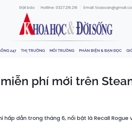
Đặt báo
Hotline: 0327.216.216
Email: toasoan@gmail.c
SỐNG 247
THỊ TRƯỜNG
MÔI TRƯỜNG
PHẢN BIỆN & BẠN ĐỌC
GI
miễn phí mới trên Stea
ấp dẫn trong tháng 6, nổi bật là Recall Rogue vớ