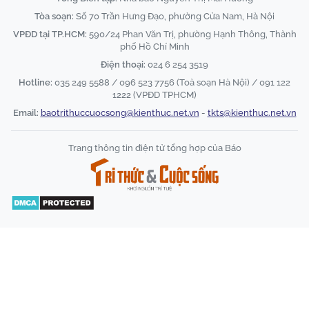
Tòa soạn:
Số 70 Trần Hưng Đạo, phường Cửa Nam, Hà Nội
VPĐD tại TP.HCM:
590/24 Phan Văn Trị, phường Hạnh Thông, Thành
phố Hồ Chí Minh
Điện thoại:
024 6 254 3519
Hotline:
035 249 5588 / 096 523 7756 (Toà soạn Hà Nội) / 091 122
1222 (VPĐD TPHCM)
Email:
baotrithuccuocsong@kienthuc.net.vn
-
tkts@kienthuc.net.vn
Trang thông tin điện tử tổng hợp của Báo