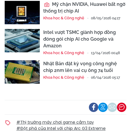
Mỹ chặn NVIDIA, Huawei bất ngờ
thống trị chip AI
Khoa học & Công nghệ
08/05/2026 04:27
Intel vượt TSMC giành hợp đồng
đóng gói chip AI cho Google và
Amazon
Khoa học & Công nghệ
13/04/2026 00:48
Nhật Bản đặt kỳ vọng công nghệ
chip 2nm lên vai cụ ông 74 tuổi
Khoa học & Công nghệ
06/04/2026 05:17
#Thị trường máy chơi game cầm tay
#Đột phá của Intel với chip Arc G3 Extreme