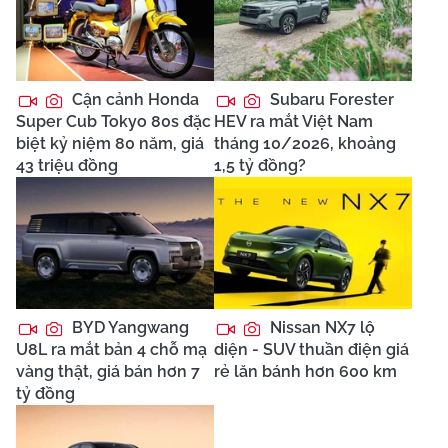
Cận cảnh Honda
Subaru Forester
Super Cub Tokyo 80s đặc
HEV ra mắt Việt Nam
biệt kỷ niệm 80 năm, giá
tháng 10/2026, khoảng
43 triệu đồng
1,5 tỷ đồng?
BYD Yangwang
Nissan NX7 lộ
U8L ra mắt bản 4 chỗ mạ
diện - SUV thuần điện giá
vàng thật, giá bán hơn 7
rẻ lăn bánh hơn 600 km
tỷ đồng