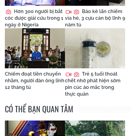
Hơn 300 người bị bắt
Bảo kê lấn chiếm
cóc được giải cứu trong 1
vỉa hè, 3 cựu cán bộ lĩnh 9
ngày ở Nigeria
năm tù
Chiếm đoạt tiền chuyển
Trẻ 5 tuổi thoát
nhầm, người đàn ông lĩnh
chết nhờ phát hiện sớm
12 tháng tù
pin cúc áo mắc trong
thực quản
CÓ THỂ BẠN QUAN TÂM