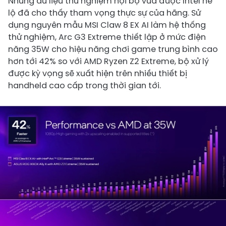
Những dữ liệu thử nghiệm nội bộ vừa được Intel hé
lộ đã cho thấy tham vọng thực sự của hãng. Sử
dụng nguyên mẫu MSI Claw 8 EX AI làm hệ thống
thử nghiệm, Arc G3 Extreme thiết lập ở mức điện
năng 35W cho hiệu năng chơi game trung bình cao
hơn tới 42% so với AMD Ryzen Z2 Extreme, bộ xử lý
được kỳ vọng sẽ xuất hiện trên nhiều thiết bị
handheld cao cấp trong thời gian tới.