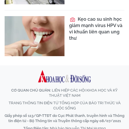
Kẹo cao su sinh học
giảm mạnh virus HPV và
vi khuẩn liên quan ung
thư
CƠ QUAN CHỦ QUẢN:
LIÊN HIỆP CÁC HỘI KHOA HỌC VÀ KỸ
THUẬT VIỆT NAM
TRANG THÔNG TIN ĐIỆN TỬ TỔNG HỢP CỦA BÁO TRI THỨC VÀ
CUỘC SỐNG
Giấy phép số 113/GP-TTĐT do Cục Phát thanh, truyền hình và Thông
tin điện tử - Bộ Thông tin và Truyền thông cấp ngày 08/07/2021
Tổng Biên tập:
Nhà báo Nguyễn Thị Mai Hương