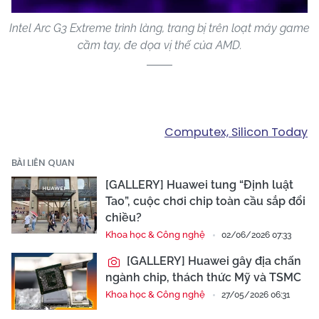
Intel Arc G3 Extreme trình làng, trang bị trên loạt máy game
cầm tay, đe dọa vị thế của AMD.
Computex, Silicon Today
BÀI LIÊN QUAN
[GALLERY] Huawei tung “Định luật
Tao”, cuộc chơi chip toàn cầu sắp đổi
chiều?
Khoa học & Công nghệ
02/06/2026 07:33
[GALLERY] Huawei gây địa chấn
ngành chip, thách thức Mỹ và TSMC
Khoa học & Công nghệ
27/05/2026 06:31