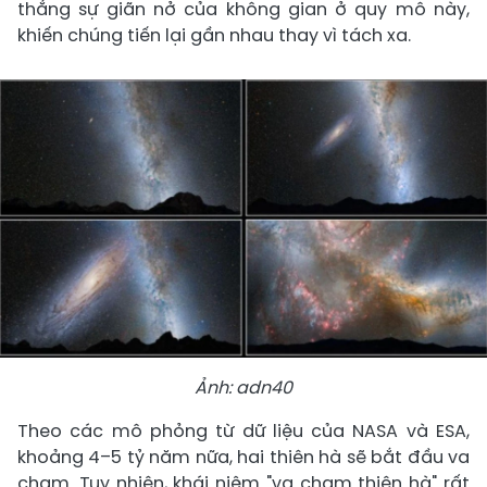
thắng sự giãn nở của không gian ở quy mô này,
khiến chúng tiến lại gần nhau thay vì tách xa.
Ảnh: adn40
Theo các mô phỏng từ dữ liệu của NASA và ESA,
khoảng 4–5 tỷ năm nữa, hai thiên hà sẽ bắt đầu va
chạm. Tuy nhiên, khái niệm "va chạm thiên hà" rất