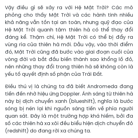
Vậy điều gì sẽ xảy ra với Hệ Mặt Trời? Các mô
phỏng cho thấy Mặt Trời và các hành tinh nhiều
khả năng vẫn tồn tại an toàn, nhưng quỹ đạo của
Hệ Mặt Trời quanh tâm thiên hà có thể thay đổi
đáng kể. Thậm chí, Hệ Mặt Trời có thể bị đẩy ra
vùng rìa của thiên hà mới. Dẫu vậy, vào thời điểm
đó, Mặt Trời cũng đã bước vào giai đoạn cuối của
vòng đời và bắt đầu biến thành sao khổng lồ đỏ,
nên những thay đổi trong thiên hà sẽ không còn là
yếu tố quyết định số phận của Trái Đất.
Điều thú vị là chúng ta đã biết Andromeda đang
tiến đến nhờ hiệu ứng Doppler. Ánh sáng từ thiên hà
này bị dịch chuyển xanh (blueshift), nghĩa là bước
sóng bị nén lại khi nguồn sáng tiến về phía người
quan sát. Đây là một trường hợp khá hiếm, bởi đa
số các thiên hà xa xôi đều biểu hiện dịch chuyển đỏ
(redshift) do đang rời xa chúng ta.