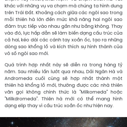
khác với những vụ va chạm mà chúng ta hình dung
trên Trái Đất. Khoảng cách giữa các ngôi sao trong
mỗi thiên hà lớn đến mức khả năng hai ngôi sao
đâm trực tiếp vào nhau gần như bằng không. Thay
vào đó, lực hấp dẫn sẽ làm biến dạng cấu trúc của
cả hai, kéo dài các cánh tay xoắn ốc, tạo ra những
dòng sao khổng lồ và kích thích sự hình thành của
vô số ngôi sao mới.
Quá trình hợp nhất này sẽ diễn ra trong hàng tỷ
năm. Sau nhiều lần lướt qua nhau, Dải Ngân Hà và
Andromeda cuối cùng sẽ hợp nhất thành một
thiên hà khổng lồ mới, thường được các nhà thiên
văn gọi không chính thức là "Milkomeda" hoặc
"Milkdromeda". Thiên hà mới có thể mang hình
dạng elip thay vì cấu trúc xoắn ốc như hiện nay.