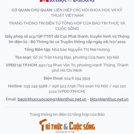
CƠ QUAN CHỦ QUẢN:
LIÊN HIỆP CÁC HỘI KHOA HỌC VÀ KỸ
THUẬT VIỆT NAM
TRANG THÔNG TIN ĐIỆN TỬ TỔNG HỢP CỦA BÁO TRI THỨC VÀ
CUỘC SỐNG
Giấy phép số 113/GP-TTĐT do Cục Phát thanh, truyền hình và Thông
tin điện tử - Bộ Thông tin và Truyền thông cấp ngày 08/07/2021
Tổng Biên tập:
Nhà báo Nguyễn Thị Mai Hương
Tòa soạn:
Số 70 Trần Hưng Đạo, phường Cửa Nam, Hà Nội
VPĐD tại TP.HCM:
590/24 Phan Văn Trị, phường Hạnh Thông, Thành
phố Hồ Chí Minh
Điện thoại:
024 6 254 3519
Hotline:
035 249 5588 / 096 523 7756 (Toà soạn Hà Nội) / 091 122
1222 (VPĐD TPHCM)
Email:
baotrithuccuocsong@kienthuc.net.vn
-
tkts@kienthuc.net.vn
Trang thông tin điện tử tổng hợp của Báo