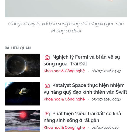
Video
Giống cừu kỳ lạ với bốn sừng cong đối xứng và gần như
không có đuôi
BÀI LIÊN QUAN
Nghịch lý Fermi và bí ẩn về sự
sống ngoài Trái Đất
Khoa học & Công nghệ
08/07/2026 04:47
Katalyst Space thực hiện nhiệm
vụ nâng quỹ đạo kính thiên văn Swift
Khoa học & Công nghệ
05/07/2026 00:36
Phát hiện 'siêu Trái đất' có khả
năng sinh sống ở rất gần
Khoa học & Công nghệ
04/07/2026 01:03