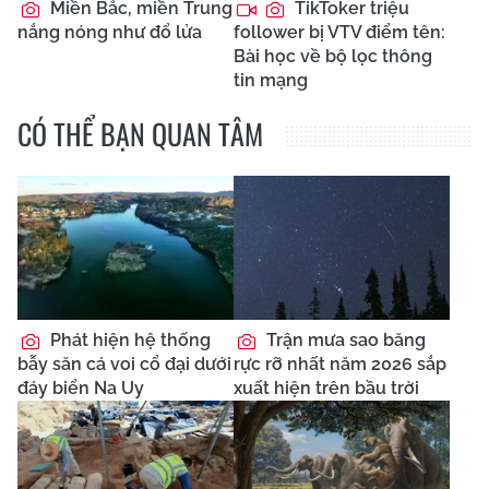
Miền Bắc, miền Trung
TikToker triệu
nắng nóng như đổ lửa
follower bị VTV điểm tên:
Bài học về bộ lọc thông
tin mạng
CÓ THỂ BẠN QUAN TÂM
Phát hiện hệ thống
Trận mưa sao băng
bẫy săn cá voi cổ đại dưới
rực rỡ nhất năm 2026 sắp
đáy biển Na Uy
xuất hiện trên bầu trời