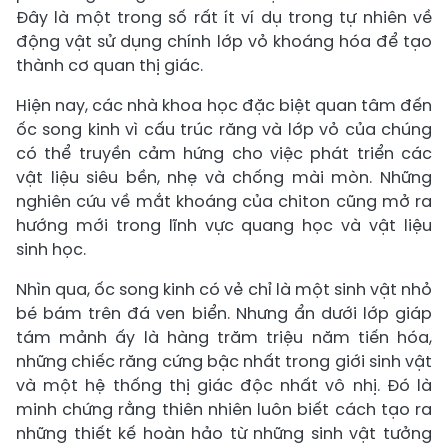
Đây là một trong số rất ít ví dụ trong tự nhiên về
động vật sử dụng chính lớp vỏ khoáng hóa để tạo
thành cơ quan thị giác.
Hiện nay, các nhà khoa học đặc biệt quan tâm đến
ốc song kinh vì cấu trúc răng và lớp vỏ của chúng
có thể truyền cảm hứng cho việc phát triển các
vật liệu siêu bền, nhẹ và chống mài mòn. Những
nghiên cứu về mắt khoáng của chiton cũng mở ra
hướng mới trong lĩnh vực quang học và vật liệu
sinh học.
Nhìn qua, ốc song kinh có vẻ chỉ là một sinh vật nhỏ
bé bám trên đá ven biển. Nhưng ẩn dưới lớp giáp
tám mảnh ấy là hàng trăm triệu năm tiến hóa,
những chiếc răng cứng bậc nhất trong giới sinh vật
và một hệ thống thị giác độc nhất vô nhị. Đó là
minh chứng rằng thiên nhiên luôn biết cách tạo ra
những thiết kế hoàn hảo từ những sinh vật tưởng