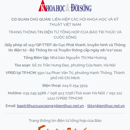
CƠ QUAN CHỦ QUẢN:
LIÊN HIỆP CÁC HỘI KHOA HỌC VÀ KỸ
THUẬT VIỆT NAM
TRANG THÔNG TIN ĐIỆN TỬ TỔNG HỢP CỦA BÁO TRI THỨC VÀ
CUỘC SỐNG
Giấy phép số 113/GP-TTĐT do Cục Phát thanh, truyền hình và Thông
tin điện tử - Bộ Thông tin và Truyền thông cấp ngày 08/07/2021
Tổng Biên tập:
Nhà báo Nguyễn Thị Mai Hương
Tòa soạn:
Số 70 Trần Hưng Đạo, phường Cửa Nam, Hà Nội
VPĐD tại TP.HCM:
590/24 Phan Văn Trị, phường Hạnh Thông, Thành
phố Hồ Chí Minh
Điện thoại:
024 6 254 3519
Hotline:
035 249 5588 / 096 523 7756 (Toà soạn Hà Nội) / 091 122
1222 (VPĐD TPHCM)
Email:
baotrithuccuocsong@kienthuc.net.vn
-
tkts@kienthuc.net.vn
Trang thông tin điện tử tổng hợp của Báo