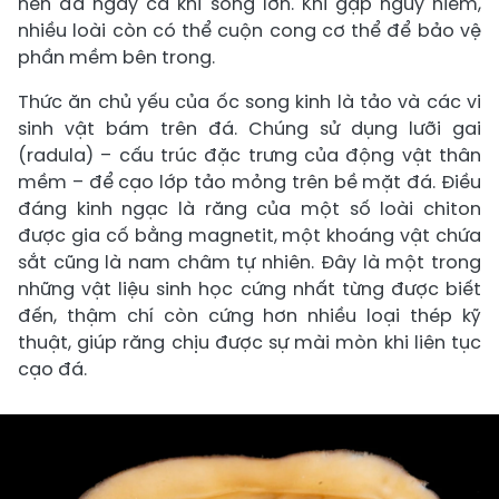
nền đá ngay cả khi sóng lớn. Khi gặp nguy hiểm,
nhiều loài còn có thể cuộn cong cơ thể để bảo vệ
phần mềm bên trong.
Thức ăn chủ yếu của ốc song kinh là tảo và các vi
sinh vật bám trên đá. Chúng sử dụng lưỡi gai
(radula) – cấu trúc đặc trưng của động vật thân
mềm – để cạo lớp tảo mỏng trên bề mặt đá. Điều
đáng kinh ngạc là răng của một số loài chiton
được gia cố bằng magnetit, một khoáng vật chứa
sắt cũng là nam châm tự nhiên. Đây là một trong
những vật liệu sinh học cứng nhất từng được biết
đến, thậm chí còn cứng hơn nhiều loại thép kỹ
thuật, giúp răng chịu được sự mài mòn khi liên tục
cạo đá.