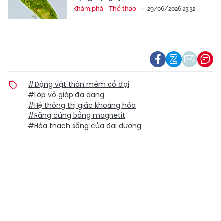
Khám phá - Thể thao
29/06/2026 23:32
#Động vật thân mềm cổ đại
#Lớp vỏ giáp đa dạng
#Hệ thống thị giác khoáng hóa
#Răng cứng bằng magnetit
#Hóa thạch sống của đại dương