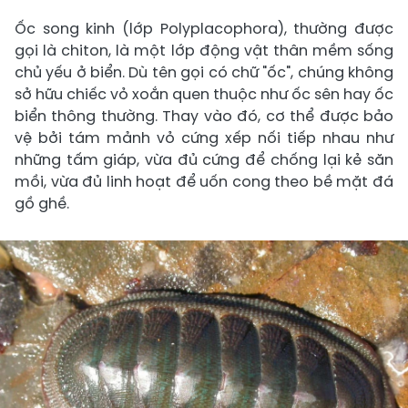
Ốc song kinh (lớp Polyplacophora), thường được
gọi là chiton, là một lớp động vật thân mềm sống
chủ yếu ở biển. Dù tên gọi có chữ "ốc", chúng không
sở hữu chiếc vỏ xoắn quen thuộc như ốc sên hay ốc
biển thông thường. Thay vào đó, cơ thể được bảo
vệ bởi tám mảnh vỏ cứng xếp nối tiếp nhau như
những tấm giáp, vừa đủ cứng để chống lại kẻ săn
mồi, vừa đủ linh hoạt để uốn cong theo bề mặt đá
gồ ghề.