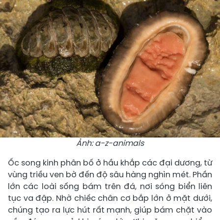
Ảnh: a-z-animals
Ốc song kinh phân bố ở hầu khắp các đại dương, từ
vùng triều ven bờ đến độ sâu hàng nghìn mét. Phần
lớn các loài sống bám trên đá, nơi sóng biển liên
tục va đập. Nhờ chiếc chân cơ bắp lớn ở mặt dưới,
chúng tạo ra lực hút rất mạnh, giúp bám chặt vào