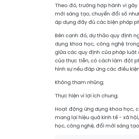
Theo đó, trường hợp hành vi gây 
mới sáng tạo, chuyển đổi số nhưn
áp dụng đầy đủ các biện pháp ph
Bên cạnh đó, dự thảo quy định ng
dụng khoa học, công nghệ trong
giữa các quy định của pháp luật 
của thực tiễn, có cách làm đột 
hình sự nếu đáp ứng các điều kiện
Không tham nhũng;
Thực hiện vì lợi ích chung;
Hoạt động ứng dụng khoa học, cô
mang lại hiệu quả kinh tế - xã h
học, công nghệ, đổi mới sáng tạo