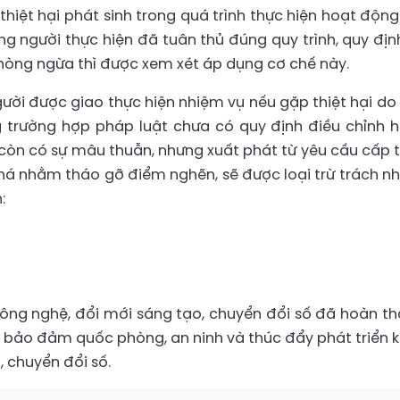
thiệt hại phát sinh trong quá trình thực hiện hoạt động
g người thực hiện đã tuân thủ đúng quy trình, quy địn
òng ngừa thì được xem xét áp dụng cơ chế này.
ười được giao thực hiện nhiệm vụ nếu gặp thiệt hại do
 trường hợp pháp luật chưa có quy định điều chỉnh 
còn có sự mâu thuẫn, nhưng xuất phát từ yêu cầu cấp t
phá nhằm tháo gỡ điểm nghẽn, sẽ được loại trừ trách n
:
ng nghệ, đổi mới sáng tạo, chuyển đổi số đã hoàn th
ội, bảo đảm quốc phòng, an ninh và thúc đẩy phát triển 
, chuyển đổi số.