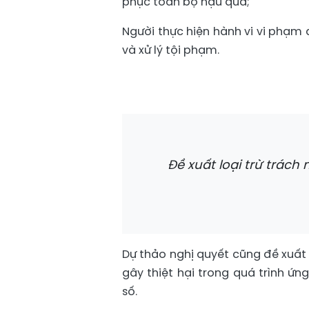
phục toàn bộ hậu quả;
Người thực hiện hành vi vi phạm 
và xử lý tội phạm.
Đề xuất loại trừ trách 
Dự thảo nghị quyết cũng đề xuất c
gây thiệt hại trong quá trình ứ
số.