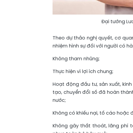
Đại tướng Lư
Theo dự thảo nghị quyết, cơ qua
nhiệm hình sự đối với người có h
Không tham nhũng;
Thực hiện vì lợi ích chung;
Hoạt động đầu tư, sản xuất, kin
tạo, chuyển đổi số đã hoàn thành
nước;
Không có khiếu nại, tố cáo hoặc đ
Không gây thất thoát, lãng phí t