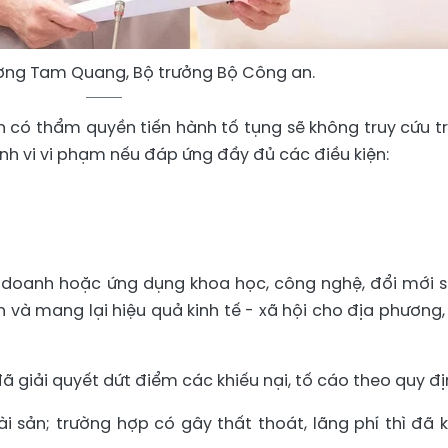
ơng Tam Quang, Bộ trưởng Bộ Công an.
n có thẩm quyền tiến hành tố tụng sẽ không truy cứu t
ành vi vi phạm nếu đáp ứng đầy đủ các điều kiện:
h doanh hoặc ứng dụng khoa học, công nghệ, đổi mới 
 và mang lại hiệu quả kinh tế - xã hội cho địa phương,
ã giải quyết dứt điểm các khiếu nại, tố cáo theo quy đị
ài sản; trường hợp có gây thất thoát, lãng phí thì đã 