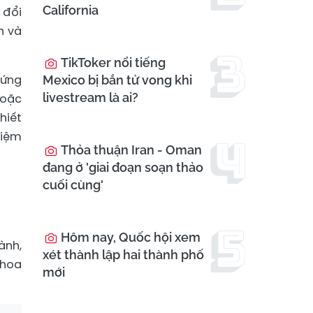
California
 đổi
h và
TikToker nổi tiếng
 ứng
Mexico bị bắn tử vong khi
livestream là ai?
hoặc
hiết
hiệm
Thỏa thuận Iran - Oman
đang ở 'giai đoạn soạn thảo
cuối cùng'
Hôm nay, Quốc hội xem
ành,
xét thành lập hai thành phố
khoa
mới