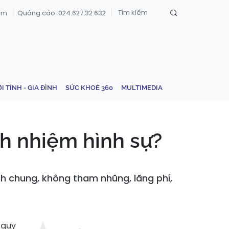
om
Quảng cáo: 024.627.32.632
ỚI TÍNH - GIA ĐÌNH
SỨC KHOẺ 360
MULTIMEDIA
h nhiệm hình sự?
ch chung, không tham nhũng, lãng phí,
 quy