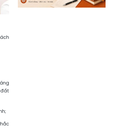
rách
sáng
 đất
nh;
khắc