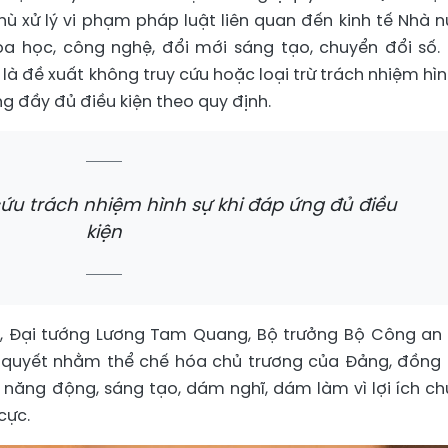
hù xử lý vi phạm pháp luật liên quan đến kinh tế Nhà n
oa học, công nghệ, đổi mới sáng tạo, chuyển đổi số.
là đề xuất không truy cứu hoặc loại trừ trách nhiệm hìn
g đầy đủ điều kiện theo quy định.
cứu trách nhiệm hình sự khi đáp ứng đủ điều
kiện
hủ, Đại tướng Lương Tam Quang, Bộ trưởng Bộ Công an
ị quyết nhằm thể chế hóa chủ trương của Đảng, đồng 
 năng động, sáng tạo, dám nghĩ, dám làm vì lợi ích ch
cực.