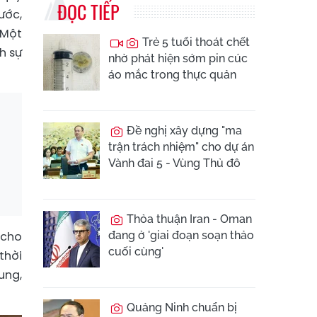
ĐỌC TIẾP
ước,
 Một
Trẻ 5 tuổi thoát chết
h sự
nhờ phát hiện sớm pin cúc
áo mắc trong thực quản
Đề nghị xây dựng "ma
trận trách nhiệm" cho dự án
Vành đai 5 - Vùng Thủ đô
Thỏa thuận Iran - Oman
 cho
đang ở 'giai đoạn soạn thảo
cuối cùng'
thời
ung,
Quảng Ninh chuẩn bị