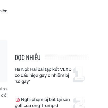
hiện
ĐỌC NHIỀU
Hà Nội: Hai bãi tập kết VLXD
có dấu hiệu gây ô nhiễm bị
'sờ gáy'
 ro,
 đổi
Nghi phạm bị bắt tại sân
golf của ông Trump ở