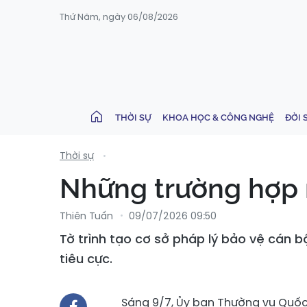
Thứ Năm, ngày 06/08/2026
THỜI SỰ
KHOA HỌC & CÔNG NGHỆ
ĐỜI 
Thời sự
Những trường hợp 
Thiên Tuấn
09/07/2026 09:50
Tờ trình tạo cơ sở pháp lý bảo vệ cán b
tiêu cực.
Sáng 9/7, Ủy ban Thường vụ Quốc 