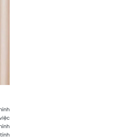
hính
việc
hính
tính