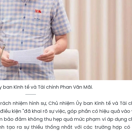
 ban Kinh tế và Tài chính Phan Văn Mãi.
trách nhiệm hình sự, Chủ nhiệm Ủy ban Kinh tế và Tài c
iều kiện "đã khai rõ sự việc, góp phần có hiệu quả vào 
hằm bảo đảm không thu hẹp quá mức phạm vi áp dụng c
h tạo ra sự thiếu thống nhất với các trường hợp có 