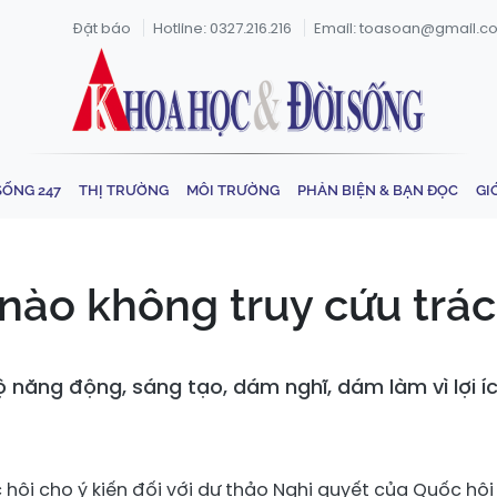
Đặt báo
Hotline: 0327.216.216
Email: toasoan@gmail.c
SỐNG 247
THỊ TRƯỜNG
MÔI TRƯỜNG
PHẢN BIỆN & BẠN ĐỌC
GI
nào không truy cứu trác
ộ năng động, sáng tạo, dám nghĩ, dám làm vì lợi í
hội cho ý kiến đối với dự thảo Nghị quyết của Quốc hội