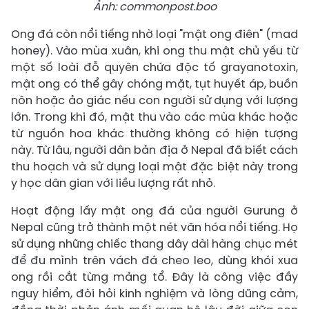
Ảnh: commonpost.boo
Ong đá còn nổi tiếng nhờ loại "mật ong điên" (mad
honey). Vào mùa xuân, khi ong thu mật chủ yếu từ
một số loài đỗ quyên chứa độc tố grayanotoxin,
mật ong có thể gây chóng mặt, tụt huyết áp, buồn
nôn hoặc ảo giác nếu con người sử dụng với lượng
lớn. Trong khi đó, mật thu vào các mùa khác hoặc
từ nguồn hoa khác thường không có hiện tượng
này. Từ lâu, người dân bản địa ở Nepal đã biết cách
thu hoạch và sử dụng loại mật đặc biệt này trong
y học dân gian với liều lượng rất nhỏ.
Hoạt động lấy mật ong đá của người Gurung ở
Nepal cũng trở thành một nét văn hóa nổi tiếng. Họ
sử dụng những chiếc thang dây dài hàng chục mét
để đu mình trên vách đá cheo leo, dùng khói xua
ong rồi cắt từng mảng tổ. Đây là công việc đầy
nguy hiểm, đòi hỏi kinh nghiệm và lòng dũng cảm,