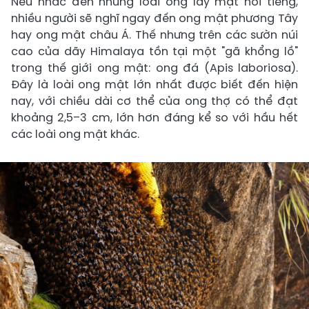
Nếu nhắc đến những loài ong lấy mật nổi tiếng,
nhiều người sẽ nghĩ ngay đến ong mật phương Tây
hay ong mật châu Á. Thế nhưng trên các sườn núi
cao của dãy Himalaya tồn tại một "gã khổng lồ"
trong thế giới ong mật: ong đá (Apis laboriosa).
Đây là loài ong mật lớn nhất được biết đến hiện
nay, với chiều dài cơ thể của ong thợ có thể đạt
khoảng 2,5–3 cm, lớn hơn đáng kể so với hầu hết
các loài ong mật khác.