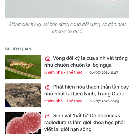
Video
Giống cừu kỳ lạ với bốn sừng cong đối xứng và gần như
không có đuôi
BÀI LIÊN QUAN
Vòng đời kỳ lạ của sinh vật trông
như chuồn chuồn lai bọ ngựa
Khám phá - Thể thao
06/07/2026 11:47
Phát hiện hóa thạch thằn lằn bay
nhỏ nhất tại Liêu Ninh, Trung Quốc
Khám phá - Thể thao
04/07/2026 06:05
Sinh vật ‘bất tử’ Deinococcus
radiodurans làm giới khoa học phải
viết lại giới hạn sống