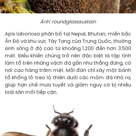
Ảnh: roundglasssustain
Apis laboriosa phân bố tại Nepal, Bhutan, miền bắc
Ấn Độ và khu vực Tây Tạng của Trung Quốc, thường
sinh sống ở độ cao từ khoảng 1.200 đến hơn 3.500
mét. Điều khiến chúng trở nên đặc biệt là tập tính
làm tổ trên những vách đá gần như thẳng đứng, có
nơi cao hàng trăm mét. Mỗi đàn chỉ xây một bánh
tổ khổng lồ treo lộ thiên dưới các mỏm đá nhô ra,
giúp hạn chế mưa tuyết và giảm nguy cơ bị nhiều
loài săn mồi tiếp cận.