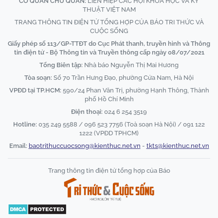
CƠ QUAN CHỦ QUẢN:
LIÊN HIỆP CÁC HỘI KHOA HỌC VÀ KỸ
THUẬT VIỆT NAM
TRANG THÔNG TIN ĐIỆN TỬ TỔNG HỢP CỦA BÁO TRI THỨC VÀ
CUỘC SỐNG
Giấy phép số 113/GP-TTĐT do Cục Phát thanh, truyền hình và Thông
tin điện tử - Bộ Thông tin và Truyền thông cấp ngày 08/07/2021
Tổng Biên tập:
Nhà báo Nguyễn Thị Mai Hương
Tòa soạn:
Số 70 Trần Hưng Đạo, phường Cửa Nam, Hà Nội
VPĐD tại TP.HCM:
590/24 Phan Văn Trị, phường Hạnh Thông, Thành
phố Hồ Chí Minh
Điện thoại:
024 6 254 3519
Hotline:
035 249 5588 / 096 523 7756 (Toà soạn Hà Nội) / 091 122
1222 (VPĐD TPHCM)
Email:
baotrithuccuocsong@kienthuc.net.vn
-
tkts@kienthuc.net.vn
Trang thông tin điện tử tổng hợp của Báo