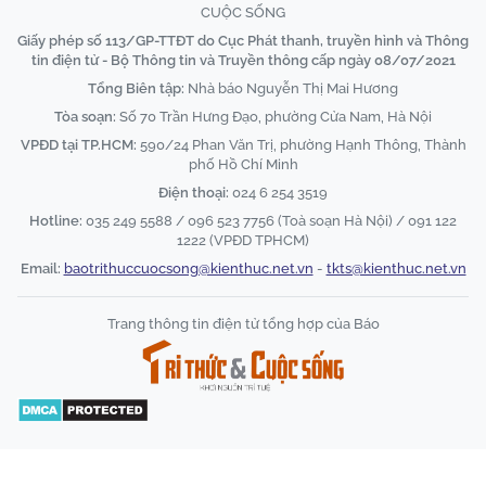
CUỘC SỐNG
Giấy phép số 113/GP-TTĐT do Cục Phát thanh, truyền hình và Thông
tin điện tử - Bộ Thông tin và Truyền thông cấp ngày 08/07/2021
Tổng Biên tập:
Nhà báo Nguyễn Thị Mai Hương
Tòa soạn:
Số 70 Trần Hưng Đạo, phường Cửa Nam, Hà Nội
VPĐD tại TP.HCM:
590/24 Phan Văn Trị, phường Hạnh Thông, Thành
phố Hồ Chí Minh
Điện thoại:
024 6 254 3519
Hotline:
035 249 5588 / 096 523 7756 (Toà soạn Hà Nội) / 091 122
1222 (VPĐD TPHCM)
Email:
baotrithuccuocsong@kienthuc.net.vn
-
tkts@kienthuc.net.vn
Trang thông tin điện tử tổng hợp của Báo