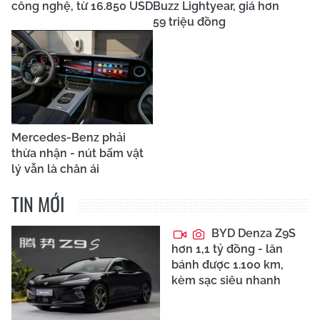
công nghệ, từ 16.850 USD
Buzz Lightyear, giá hơn
59 triệu đồng
Mercedes-Benz phải
thừa nhận - nút bấm vật
lý vẫn là chân ái
TIN MỚI
BYD Denza Z9S
hơn 1,1 tỷ đồng - lăn
bánh được 1.100 km,
kèm sạc siêu nhanh