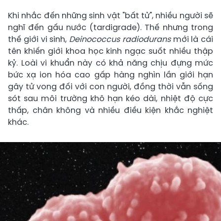
Khi nhắc đến những sinh vật "bất tử", nhiều người sẽ
nghĩ đến gấu nước (tardigrade). Thế nhưng trong
thế giới vi sinh,
Deinococcus radiodurans
mới là cái
tên khiến giới khoa học kinh ngạc suốt nhiều thập
kỷ. Loài vi khuẩn này có khả năng chịu đựng mức
bức xạ ion hóa cao gấp hàng nghìn lần giới hạn
gây tử vong đối với con người, đồng thời vẫn sống
sót sau môi trường khô hạn kéo dài, nhiệt độ cực
thấp, chân không và nhiều điều kiện khắc nghiệt
khác.