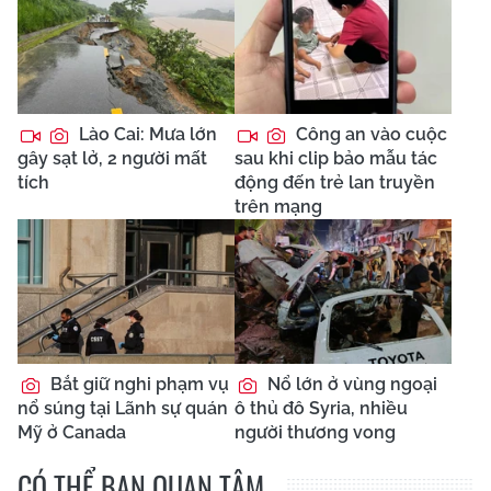
Lào Cai: Mưa lớn
Công an vào cuộc
gây sạt lở, 2 người mất
sau khi clip bảo mẫu tác
tích
động đến trẻ lan truyền
trên mạng
Bắt giữ nghi phạm vụ
Nổ lớn ở vùng ngoại
nổ súng tại Lãnh sự quán
ô thủ đô Syria, nhiều
Mỹ ở Canada
người thương vong
CÓ THỂ BẠN QUAN TÂM