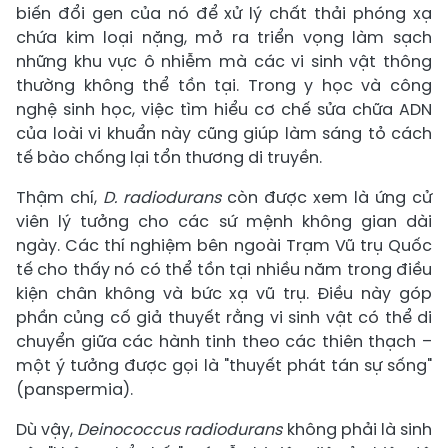
biến đổi gen của nó để xử lý chất thải phóng xạ
chứa kim loại nặng, mở ra triển vọng làm sạch
những khu vực ô nhiễm mà các vi sinh vật thông
thường không thể tồn tại. Trong y học và công
nghệ sinh học, việc tìm hiểu cơ chế sửa chữa ADN
của loài vi khuẩn này cũng giúp làm sáng tỏ cách
tế bào chống lại tổn thương di truyền.
Thậm chí,
D. radiodurans
còn được xem là ứng cử
viên lý tưởng cho các sứ mệnh không gian dài
ngày. Các thí nghiệm bên ngoài Trạm Vũ trụ Quốc
tế cho thấy nó có thể tồn tại nhiều năm trong điều
kiện chân không và bức xạ vũ trụ. Điều này góp
phần củng cố giả thuyết rằng vi sinh vật có thể di
chuyển giữa các hành tinh theo các thiên thạch –
một ý tưởng được gọi là "thuyết phát tán sự sống"
(panspermia).
Dù vậy,
Deinococcus radiodurans
không phải là sinh