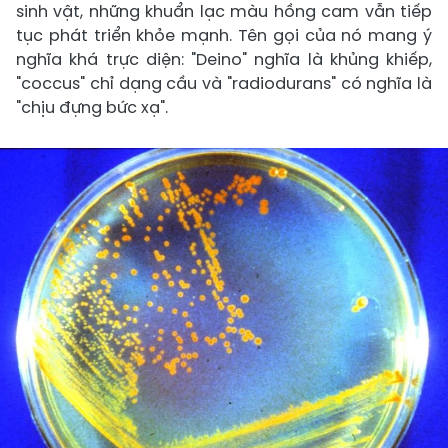
sinh vật, những khuẩn lạc màu hồng cam vẫn tiếp
tục phát triển khỏe mạnh. Tên gọi của nó mang ý
nghĩa khá trực diện: "Deino" nghĩa là khủng khiếp,
"coccus" chỉ dạng cầu và "radiodurans" có nghĩa là
"chịu đựng bức xạ".