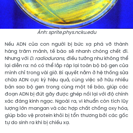
Ảnh: sprite.phys.ncku.edu
Nếu ADN của con người bị bức xạ phá vỡ thành
hàng trăm mảnh, tế bào sẽ nhanh chóng chết đi.
Nhưng với
D. radiodurans
, điều tưởng như không thể
lại diễn ra: nó có thể lắp ráp lại toàn bộ bộ gen của
mình chỉ trong vài giờ. Bí quyết nằm ở hệ thống sửa
chữa ADN cực kỳ hiệu quả, cùng việc sở hữu nhiều
bản sao bộ gen trong cùng một tế bào, giúp các
đoạn ADN bị đứt gãy được ghép nối lại với độ chính
xác đáng kinh ngạc. Ngoài ra, vi khuẩn còn tích lũy
lượng lớn mangan và các hợp chất chống oxy hóa,
giúp bảo vệ protein khỏi bị tổn thương bởi các gốc
tự do sinh ra khi bị chiếu xạ.