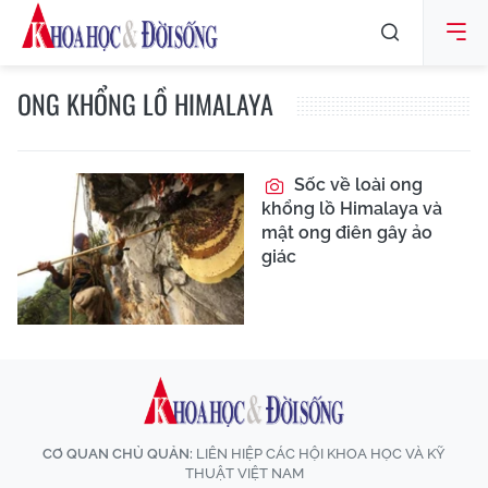
ONG KHỔNG LỒ HIMALAYA
Sốc về loài ong
khổng lồ Himalaya và
mật ong điên gây ảo
giác
CƠ QUAN CHỦ QUẢN:
LIÊN HIỆP CÁC HỘI KHOA HỌC VÀ KỸ
THUẬT VIỆT NAM