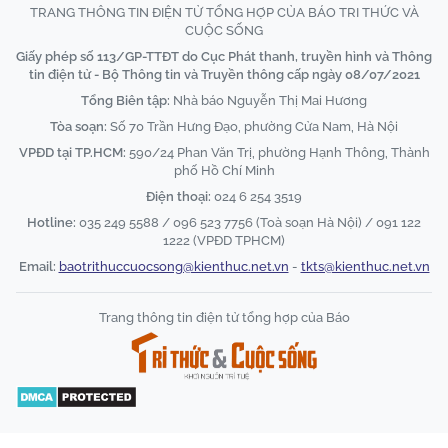
TRANG THÔNG TIN ĐIỆN TỬ TỔNG HỢP CỦA BÁO TRI THỨC VÀ
CUỘC SỐNG
Giấy phép số 113/GP-TTĐT do Cục Phát thanh, truyền hình và Thông
tin điện tử - Bộ Thông tin và Truyền thông cấp ngày 08/07/2021
Tổng Biên tập:
Nhà báo Nguyễn Thị Mai Hương
Tòa soạn:
Số 70 Trần Hưng Đạo, phường Cửa Nam, Hà Nội
VPĐD tại TP.HCM:
590/24 Phan Văn Trị, phường Hạnh Thông, Thành
phố Hồ Chí Minh
Điện thoại:
024 6 254 3519
Hotline:
035 249 5588 / 096 523 7756 (Toà soạn Hà Nội) / 091 122
1222 (VPĐD TPHCM)
Email:
baotrithuccuocsong@kienthuc.net.vn
-
tkts@kienthuc.net.vn
Trang thông tin điện tử tổng hợp của Báo