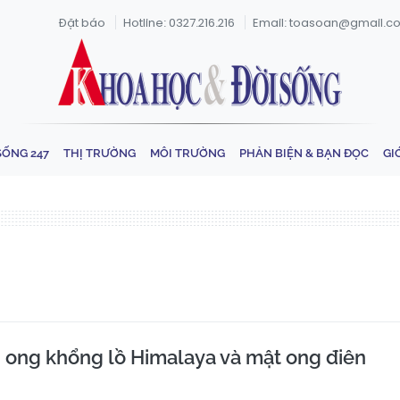
Đặt báo
Hotline: 0327.216.216
Email: toasoan@gmail.c
SỐNG 247
THỊ TRƯỜNG
MÔI TRƯỜNG
PHẢN BIỆN & BẠN ĐỌC
GI
i ong khổng lồ Himalaya và mật ong điên