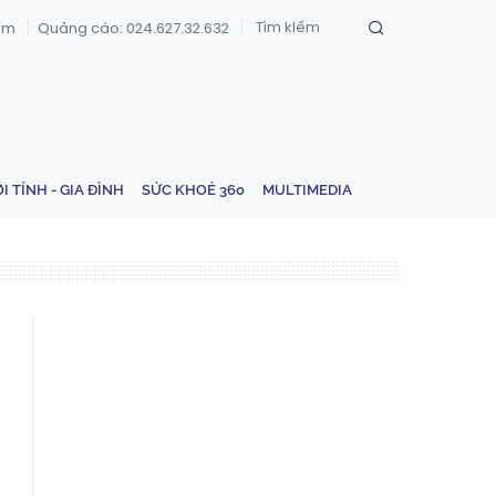
om
Quảng cáo: 024.627.32.632
ỚI TÍNH - GIA ĐÌNH
SỨC KHOẺ 360
MULTIMEDIA