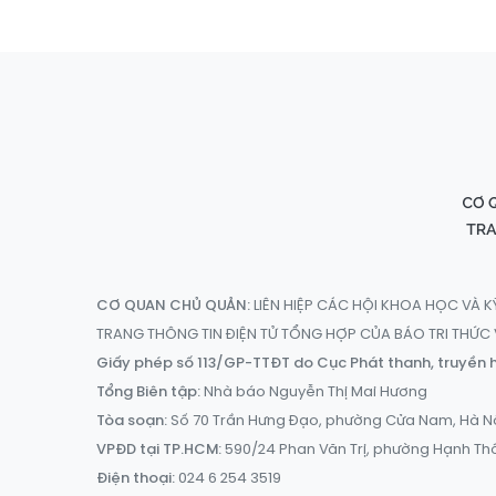
CƠ QUAN CHỦ QUẢN:
LIÊN HIỆP CÁC HỘI KHOA HỌC VÀ K
TRANG THÔNG TIN ĐIỆN TỬ TỔNG HỢP CỦA BÁO TRI THỨ
Giấy phép số 113/GP-TTĐT do Cục Phát thanh, truyền h
Tổng Biên tập:
Nhà báo Nguyễn Thị Mai Hương
Tòa soạn:
Số 70 Trần Hưng Đạo, phường Cửa Nam, Hà N
VPĐD tại TP.HCM:
590/24 Phan Văn Trị, phường Hạnh Th
Điện thoại:
024 6 254 3519