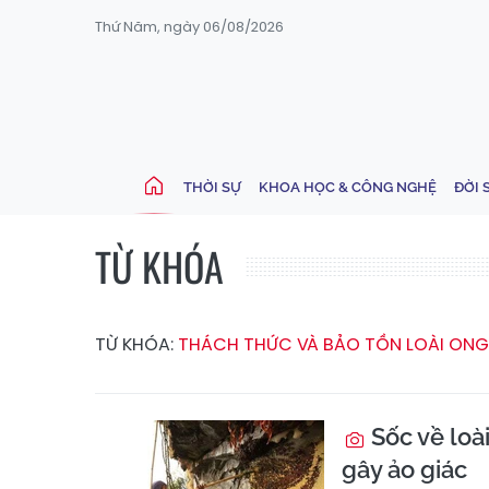
Thứ Năm, ngày 06/08/2026
THỜI SỰ
KHOA HỌC & CÔNG NGHỆ
ĐỜI 
TỪ KHÓA
TỪ KHÓA:
THÁCH THỨC VÀ BẢO TỒN LOÀI ONG
Sốc về loà
gây ảo giác