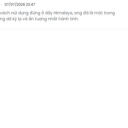
07/07/2026 23:47
vách núi dựng đứng ở dãy Himalaya, ong đá là một trong
ng dã kỳ lạ và ấn tượng nhất hành tinh.