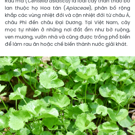
Rau má (
Centella asiatica
) là loài cây thân thảo bò
lan thuộc họ Hoa tán (
Apiaceae
), phân bố rộng
khắp các vùng nhiệt đới và cận nhiệt đới từ châu Á,
châu Phi đến châu Đại Dương. Tại Việt Nam, cây
mọc tự nhiên ở những nơi đất ẩm như bờ ruộng,
ven mương, vườn nhà và cũng được trồng phổ biến
để làm rau ăn hoặc chế biến thành nước giải khát.