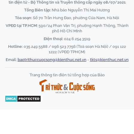
tin điện tử - Bộ Thông tin và Truyền thông cấp ngày 08/07/2021
Tổng Biên tập:
Nhà báo Nguyễn Thị Mai Hương
Tòa soạn:
Số 70 Trần Hưng Đạo, phường Cửa Nam, Hà Nội
VPĐD tại TP.HCM:
590/24 Phan Văn Trị, phường Hạnh Thông, Thành
phố Hồ Chí Minh
Điện thoại:
024 6 254 3519
Hotline:
035 249 5588 / 096 523 7756 (Toà soạn Hà Nội) / 091 122
1222 (VPĐD TPHCM)
Email:
baotrithuccuocsong@kienthuc.net.vn
-
tkts@kienthuc.net.vn
Trang thông tin điện tử tổng hợp của Báo