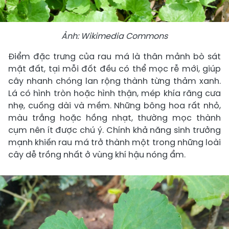
Ảnh: Wikimedia Commons
Điểm đặc trưng của rau má là thân mảnh bò sát
mặt đất, tại mỗi đốt đều có thể mọc rễ mới, giúp
cây nhanh chóng lan rộng thành từng thảm xanh.
Lá có hình tròn hoặc hình thận, mép khía răng cưa
nhẹ, cuống dài và mềm. Những bông hoa rất nhỏ,
màu trắng hoặc hồng nhạt, thường mọc thành
cụm nên ít được chú ý. Chính khả năng sinh trưởng
mạnh khiến rau má trở thành một trong những loài
cây dễ trồng nhất ở vùng khí hậu nóng ẩm.