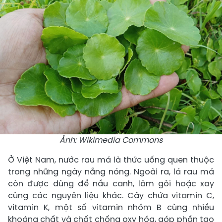
Ảnh: Wikimedia Commons
Ở Việt Nam, nước rau má là thức uống quen thuộc
trong những ngày nắng nóng. Ngoài ra, lá rau má
còn được dùng để nấu canh, làm gỏi hoặc xay
cùng các nguyên liệu khác. Cây chứa vitamin C,
vitamin K, một số vitamin nhóm B cùng nhiều
khoáng chất và chất chống oxy hóa, góp phần tạo