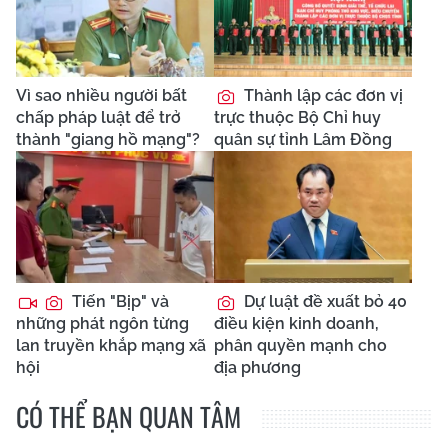
Vì sao nhiều người bất
Thành lập các đơn vị
chấp pháp luật để trở
trực thuộc Bộ Chỉ huy
thành "giang hồ mạng"?
quân sự tỉnh Lâm Đồng
Tiến "Bịp" và
Dự luật đề xuất bỏ 40
những phát ngôn từng
điều kiện kinh doanh,
lan truyền khắp mạng xã
phân quyền mạnh cho
hội
địa phương
CÓ THỂ BẠN QUAN TÂM