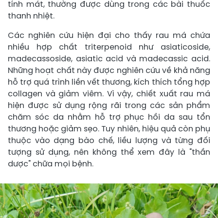
tính mát, thường được dùng trong các bài thuốc
thanh nhiệt.
Các nghiên cứu hiện đại cho thấy rau má chứa
nhiều hợp chất triterpenoid như asiaticoside,
madecassoside, asiatic acid và madecassic acid.
Những hoạt chất này được nghiên cứu về khả năng
hỗ trợ quá trình liền vết thương, kích thích tổng hợp
collagen và giảm viêm. Vì vậy, chiết xuất rau má
hiện được sử dụng rộng rãi trong các sản phẩm
chăm sóc da nhằm hỗ trợ phục hồi da sau tổn
thương hoặc giảm sẹo. Tuy nhiên, hiệu quả còn phụ
thuộc vào dạng bào chế, liều lượng và từng đối
tượng sử dụng, nên không thể xem đây là "thần
dược" chữa mọi bệnh.