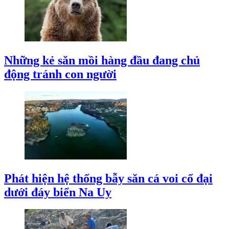
Những kẻ săn mồi hàng đầu đang chủ
động tránh con người
Phát hiện hệ thống bẫy săn cá voi cổ đại
dưới đáy biển Na Uy