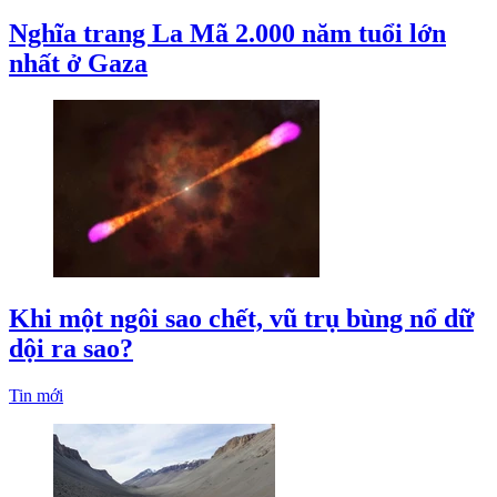
Nghĩa trang La Mã 2.000 năm tuổi lớn
nhất ở Gaza
Khi một ngôi sao chết, vũ trụ bùng nổ dữ
dội ra sao?
Tin mới