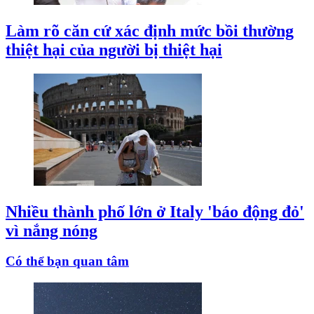
Làm rõ căn cứ xác định mức bồi thường
thiệt hại của người bị thiệt hại
Nhiều thành phố lớn ở Italy 'báo động đỏ'
vì nắng nóng
Có thể bạn quan tâm