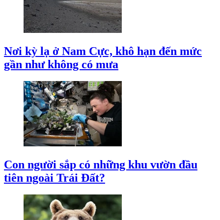
Nơi kỳ lạ ở Nam Cực, khô hạn đến mức
gần như không có mưa
Con người sắp có những khu vườn đầu
tiên ngoài Trái Đất?