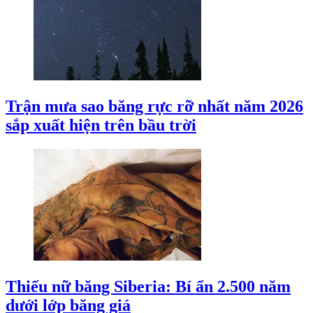
Trận mưa sao băng rực rỡ nhất năm 2026
sắp xuất hiện trên bầu trời
Thiếu nữ băng Siberia: Bí ẩn 2.500 năm
dưới lớp băng giá