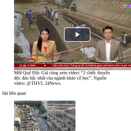
Play
Video
Mời Quý Độc Giả cùng xem video: “2 chiếc thuyền
độc đáo bậc nhất của ngành khảo cổ học”. Nguồn
video: @THVL 24News.
bài liên quan