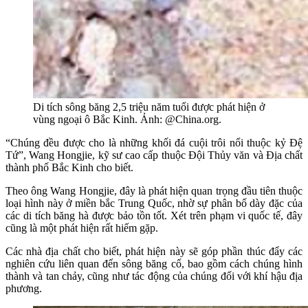
Di tích sông băng 2,5 triệu năm tuổi được phát hiện ở
vùng ngoại ô Bắc Kinh. Ảnh: @China.org.
“Chúng đều được cho là những khối đá cuội trôi nổi thuộc kỷ Đệ
Tứ”, Wang Hongjie, kỹ sư cao cấp thuộc Đội Thủy văn và Địa chất
thành phố Bắc Kinh cho biết.
Theo ông Wang Hongjie, đây là phát hiện quan trọng đầu tiên thuộc
loại hình này ở miền bắc Trung Quốc, nhờ sự phân bố dày đặc của
các di tích băng hà được bảo tồn tốt. Xét trên phạm vi quốc tế, đây
cũng là một phát hiện rất hiếm gặp.
Các nhà địa chất cho biết, phát hiện này sẽ góp phần thúc đẩy các
nghiên cứu liên quan đến sông băng cổ, bao gồm cách chúng hình
thành và tan chảy, cũng như tác động của chúng đối với khí hậu địa
phương.