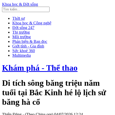
Khoa học & Đời sống
Thời sự
Khoa học & Công nghệ
Đời sống 247
Thị trường
Môi trường
Phản biện & Bạn đọc
Giới tính - Gia đình
Sức khoẻ 360
Multimedia
Khám phá - Thể thao
Di tích sông băng triệu năm
tuổi tại Bắc Kinh hé lộ lịch sử
băng hà cổ
Thiên Đăng - (Theo China.org)
04/07/2026 12:24