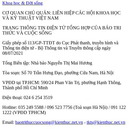
Khoa học & Đời sống
CƠ QUAN CHỦ QUẢN:
LIÊN HIỆP CÁC HỘI KHOA HỌC
VÀ KỸ THUẬT VIỆT NAM
TRANG THÔNG TIN ĐIỆN TỬ TỔNG HỢP CỦA BÁO TRI
THỨC VÀ CUỘC SỐNG
Giấy phép số 113/GP-TTĐT do Cục Phát thanh, truyền hình và
Thông tin điện tử - Bộ Thông tin và Truyền thông cấp ngày
08/07/2021
Tổng Biên tập:
Nhà báo Nguyễn Thị Mai Hương
Tòa soạn:
Số 70 Trần Hưng Đạo, phường Cửa Nam, Hà Nội
VPĐD tại TP.HCM:
590/24 Phan Văn Trị, phường Hạnh Thông,
Thành phố Hồ Chí Minh
Điện thoại:
024 6 254 3519
Hotline:
035 249 5588 / 096 523 7756 (Toà soạn Hà Nội) / 091 122
1222 (VPĐD TPHCM)
Email:
baotrithuccuocsong@kienthuc.net.vn
-
tkts@kienthuc.net.vn