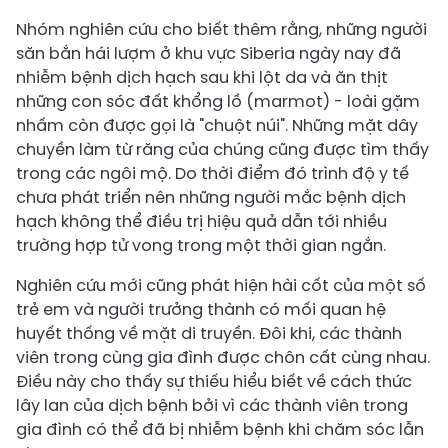
Nhóm nghiên cứu cho biết thêm rằng, những người
săn bắn hái lượm ở khu vực Siberia ngày nay đã
nhiễm bệnh dịch hạch sau khi lột da và ăn thịt
những con sóc đất khổng lồ (marmot) - loài gặm
nhấm còn được gọi là "chuột núi". Những mặt dây
chuyền làm từ răng của chúng cũng được tìm thấy
trong các ngôi mộ. Do thời điểm đó trình độ y tế
chưa phát triển nên những người mắc bệnh dịch
hạch không thể điều trị hiệu quả dẫn tới nhiều
trường hợp tử vong trong một thời gian ngắn.
Nghiên cứu mới cũng phát hiện hài cốt của một số
trẻ em và người trưởng thành có mối quan hệ
huyết thống về mặt di truyền. Đôi khi, các thành
viên trong cùng gia đình được chôn cất cùng nhau.
Điều này cho thấy sự thiếu hiểu biết về cách thức
lây lan của dịch bệnh bởi vì các thành viên trong
gia đình có thể đã bị nhiễm bệnh khi chăm sóc lẫn