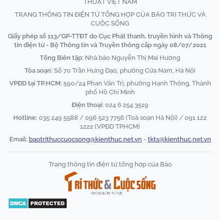
THUẬT VIỆT NAM
TRANG THÔNG TIN ĐIỆN TỬ TỔNG HỢP CỦA BÁO TRI THỨC VÀ
CUỘC SỐNG
Giấy phép số 113/GP-TTĐT do Cục Phát thanh, truyền hình và Thông
tin điện tử - Bộ Thông tin và Truyền thông cấp ngày 08/07/2021
Tổng Biên tập:
Nhà báo Nguyễn Thị Mai Hương
Tòa soạn:
Số 70 Trần Hưng Đạo, phường Cửa Nam, Hà Nội
VPĐD tại TP.HCM:
590/24 Phan Văn Trị, phường Hạnh Thông, Thành
phố Hồ Chí Minh
Điện thoại:
024 6 254 3519
Hotline:
035 249 5588 / 096 523 7756 (Toà soạn Hà Nội) / 091 122
1222 (VPĐD TPHCM)
Email:
baotrithuccuocsong@kienthuc.net.vn
-
tkts@kienthuc.net.vn
Trang thông tin điện tử tổng hợp của Báo