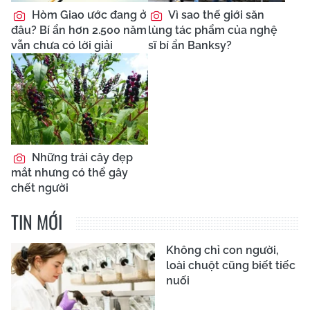
Hòm Giao ước đang ở
Vì sao thế giới săn
đâu? Bí ẩn hơn 2.500 năm
lùng tác phẩm của nghệ
vẫn chưa có lời giải
sĩ bí ẩn Banksy?
Những trái cây đẹp
mắt nhưng có thể gây
chết người
TIN MỚI
Không chỉ con người,
loài chuột cũng biết tiếc
nuối