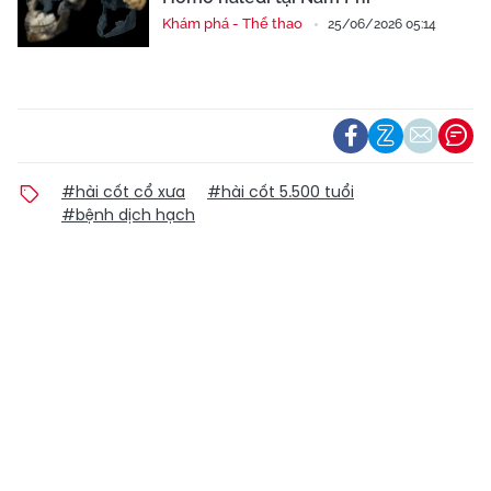
Khám phá - Thể thao
25/06/2026 05:14
#hài cốt cổ xưa
#hài cốt 5.500 tuổi
#bệnh dịch hạch