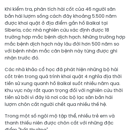
Khi kiểm tra, phân tích hài cốt của 46 người săn
bắn hái lượm sống cách đây khoảng 5.500 năm
được khai quật ở địa điểm gần hồ Baikal tại
Siberia, các nhà nghiên cứu xác định được 18
trường hợp mắc bệnh dịch hạch. Những trường hợp
mắc bệnh dịch hạch này lâu đời hơn 500 năm so
với bệnh nhân mắc căn bệnh này từng được ghi
nhận trước đó.
Các nhà khảo cổ học đã phát hiện những bộ hài
cốt trên trong quá trình khai quật 4 nghĩa địa thời
tiền sử xung quanh hồ Baikal suốt nhiều năm qua.
Khu vực này rất quan trọng đối với nghiên cứu thời
tiền sử bởi vì đây là nơi các bộ lạc săn bắn hái
lượm chôn cất người chết qua nhiều thế hệ.
Trong một số ngôi mộ tập thể, nhiều trẻ em và
thanh thiếu niên được chôn cất với những đặc
điểm "bất thường".