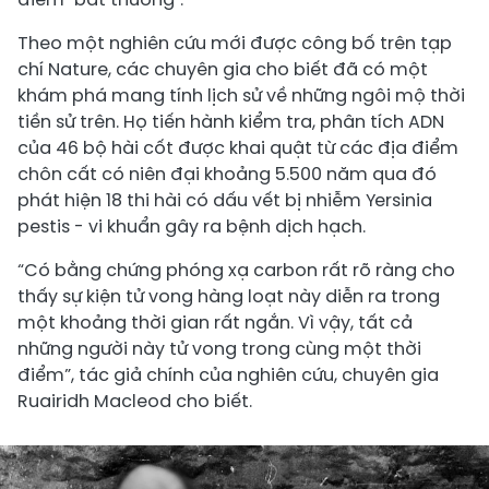
Theo một nghiên cứu mới được công bố trên tạp
chí Nature, các chuyên gia cho biết đã có một
khám phá mang tính lịch sử về những ngôi mộ thời
tiền sử trên. Họ tiến hành kiểm tra, phân tích ADN
của 46 bộ hài cốt được khai quật từ các địa điểm
chôn cất có niên đại khoảng 5.500 năm qua đó
phát hiện 18 thi hài có dấu vết bị nhiễm Yersinia
pestis - vi khuẩn gây ra bệnh dịch hạch.
“Có bằng chứng phóng xạ carbon rất rõ ràng cho
thấy sự kiện tử vong hàng loạt này diễn ra trong
một khoảng thời gian rất ngắn. Vì vậy, tất cả
những người này tử vong trong cùng một thời
điểm”, tác giả chính của nghiên cứu, chuyên gia
Ruairidh Macleod cho biết.