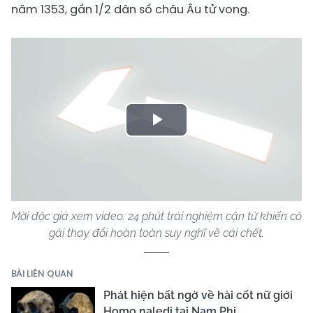
năm 1353, gần 1/2 dân số châu Âu tử vong.
Play
Video
Mời độc giả xem video: 24 phút trải nghiệm cận tử khiến cô
gái thay đổi hoàn toàn suy nghĩ về cái chết.
BÀI LIÊN QUAN
Phát hiện bất ngờ về hài cốt nữ giới
Homo naledi tại Nam Phi