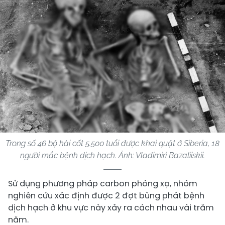
Trong số 46 bộ hài cốt 5.500 tuổi được khai quật ở Siberia, 18
người mắc bệnh dịch hạch. Ảnh: Vladimiri Bazaliiskii.
Sử dụng phương pháp carbon phóng xạ, nhóm
nghiên cứu xác định được 2 đợt bùng phát bệnh
dịch hạch ở khu vực này xảy ra cách nhau vài trăm
năm.