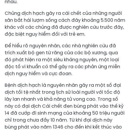
nhau.
Chủng dịch hạch gây ra cái chết của những người
săn bắt hái lượm sống cách đây khoảng 5.500 năm
khác với các chủng đã được nghiên cứu trước đây,
đặc biệt nguy hiểm đối với trẻ em.
Để hiểu rõ nguyên nhân, các nhà nghiên cứu đã
trích xuất bộ gen từ răng của các bộ xương, qua
đó phát hiện ra một siêu kháng nguyên, một loại
độc tố vi khuẩn có thể gây ra các phản ứng miễn
dịch nguy hiểm và cực đoan.
Bệnh dịch hạch là nguyên nhân gây ra một số đại
dịch tồi tệ nhất trong lịch sử loài người với tốc độ
lây lan nhanh và khả năng tử vong cao. Trong số
này có đại dịch Cái chết đen bùng phát vào thế kỷ
14 đã cướp đi sinh mạng của khoảng 50 triệu người
chỉ trong chưa đầy 10 năm. Từ khi đại dịch này
bùng phát vào năm 1346 cho đến khi kết thúc vào