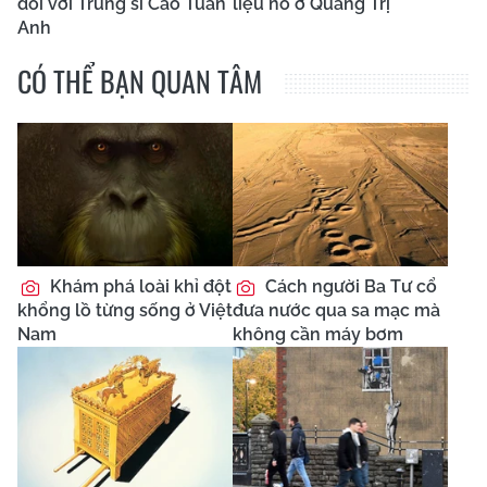
đối với Trung sĩ Cao Tuấn
liệu nổ ở Quảng Trị
Anh
CÓ THỂ BẠN QUAN TÂM
Khám phá loài khỉ đột
Cách người Ba Tư cổ
khổng lồ từng sống ở Việt
đưa nước qua sa mạc mà
Nam
không cần máy bơm