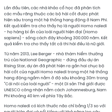
Lần đầu tiên, các nhà khảo cổ học đã phân tích
các mẫu răng thuộc các bộ hài cốt được phát
hiện sâu trong một hệ thống hang động ở Nam Phi.
Kết quả kiểm tra cho thấy họ là người Homo naledi
- họ hàng bí ẩn của loài người hiện đại (Homo
sapiens) - sống cách đây khoảng 300.000 năm. Kết
quả kiểm tra cho thấy tất cả thi hài đều là nữ giới.
Từ năm 2013, Lee Berger - nhà thám hiểm thường
trú của National Geographic - đứng đầu dự án
Rising Star, dự án đã phát hiện ra gần hai chục bộ
hài cốt của người Homo naledi trong một hệ thống
hang động ngầm nằm ở độ sâu khoảng 30m trong
"Cái nôi của loài người" - một Di sản Thế giới được
UNESCO công nhận nằm cách Johannesburg, Nam
Phi khoảng 40 km về phía Tây Bắc.
Homo naledi có kích thước não chỉ bằng 1/3 so với
người hiện đại và nổi tiếng với khả năng leo cây.