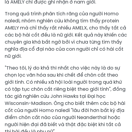
là AMELY chỉ được ghi nhận ở nam giới.
Trong quá trình phân tích răng của người Homo
naledi, nhóm nghiên cứu không tìm thấy protein
AMELY mà chỉ thấy rất nhiều AMELX, cho thấy tất cả
các bộ hài cốt đều là nữ giới. Kết quả này khiến các
chuyên gia khá bất ngờ bởi vì chưa từng tìm thấy
nghĩa địa cổ đại nào của con người chỉ có hài cốt
nữ giới.
"Theo tôi, lý do khả thi nhất cho việc này là do sự
chọn lọc văn hóa sau khi chết để chôn cất theo
giới tính. Có nhiều xã hội loài người trong quá khứ
có tập tục chôn cất riêng biệt theo giới tính", đồng
tác giả nghiên cứu John Hawks tại Đại học
Wisconsin-Madison. Ông cho biết thêm các bộ hài
cốt của người Homo naledi "lâu đời hơn bất kỳ địa
điểm chôn cất nào của người Neanderthal hoặc
người hiện đại đã biết và thật đặc biệt khi tất cả
thi hài đều là phụ nữ".