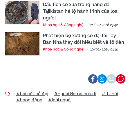
Dấu tích cổ xưa trong hang đá
Tajikistan hé lộ hành trình của loài
người
Khoa học & Công nghệ
21/02/2026 23:42
Phát hiện bộ xương cổ đại tại Tây
Ban Nha thay đổi hiểu biết về tổ tiên
Khoa học & Công nghệ
10/02/2026 01:14
#hài cốt cổ đại
#người Homo naledi
#thi hài
#hang động
#loài người