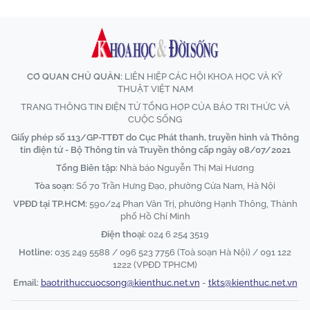
CƠ QUAN CHỦ QUẢN:
LIÊN HIỆP CÁC HỘI KHOA HỌC VÀ KỸ
THUẬT VIỆT NAM
TRANG THÔNG TIN ĐIỆN TỬ TỔNG HỢP CỦA BÁO TRI THỨC VÀ
CUỘC SỐNG
Giấy phép số 113/GP-TTĐT do Cục Phát thanh, truyền hình và Thông
tin điện tử - Bộ Thông tin và Truyền thông cấp ngày 08/07/2021
Tổng Biên tập:
Nhà báo Nguyễn Thị Mai Hương
Tòa soạn:
Số 70 Trần Hưng Đạo, phường Cửa Nam, Hà Nội
VPĐD tại TP.HCM:
590/24 Phan Văn Trị, phường Hạnh Thông, Thành
phố Hồ Chí Minh
Điện thoại:
024 6 254 3519
Hotline:
035 249 5588 / 096 523 7756 (Toà soạn Hà Nội) / 091 122
1222 (VPĐD TPHCM)
Email:
baotrithuccuocsong@kienthuc.net.vn
-
tkts@kienthuc.net.vn