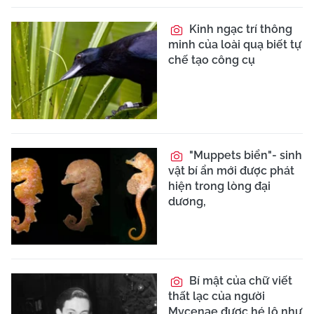
Kinh ngạc trí thông
minh của loài quạ biết tự
chế tạo công cụ
"Muppets biển"- sinh
vật bí ẩn mới được phát
hiện trong lòng đại
dương,
Bí mật của chữ viết
thất lạc của người
Mycenae được hé lộ như