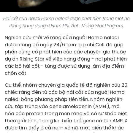
Hài cốt của người Homo naledi được phát hiện trong một hệ
thống hang động ở Nam Phi. Ảnh: Rising Star Program.
Nghiên cứu mới về răng của người Homo naledi
được công bố ngày 24/6 trên tạp chí Cell đã góp
phần củng cố phát hiện của các chuyên gia thuộc
dự án Rising Star về việc hang động - nơi phát hiện
các bộ hài cốt - từng được sử dụng làm địa điểm
chôn cất.
Cụ thể, nhóm chuyên gia quốc tế đã nghiên cứu 20
chiếc răng đến từ các bộ hài cốt của người Homo
naledi bằng phương pháp tiên tiến. Nhóm nghiên
cứu tập trung vào gene amelogenin (AMEL), mã
hóa các protein trong men răng và có sự khác biệt
theo giới tính. Trong khi biến thể gene có tên AMELX
được tìm thấy ở cả nam và nữ, một biến thể khác