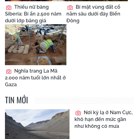
Thiếu nữ băng
Bí mật vùng đất cổ
Siberia: Bí ẩn 2.500 năm
nằm sâu dưới đáy Biển
dưới lớp băng giá
Đông
Nghĩa trang La Mã
2.000 năm tuổi lớn nhất ở
Gaza
TIN MỚI
Nơi kỳ lạ ở Nam Cực,
khô hạn đến mức gần
như không có mưa