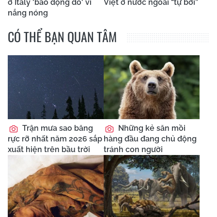
ở Italy 'báo động đỏ' vì
Việt ở nước ngoài “tự bơi”
nắng nóng
CÓ THỂ BẠN QUAN TÂM
Trận mưa sao băng
Những kẻ săn mồi
rực rỡ nhất năm 2026 sắp
hàng đầu đang chủ động
xuất hiện trên bầu trời
tránh con người