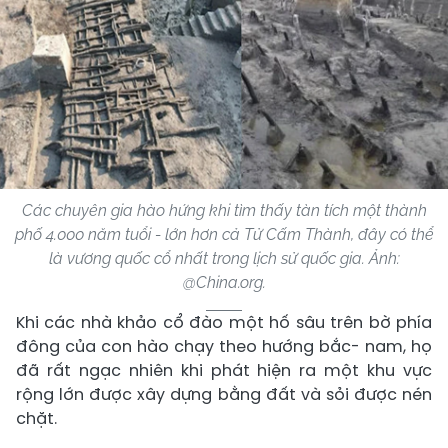
Các chuyên gia hào hứng khi tìm thấy tàn tích một thành
phố 4.000 năm tuổi - lớn hơn cả Tử Cấm Thành, đây có thể
là vương quốc cổ nhất trong lịch sử quốc gia. Ảnh:
@China.org.
Khi các nhà khảo cổ đào một hố sâu trên bờ phía
đông của con hào chạy theo hướng bắc- nam, họ
đã rất ngạc nhiên khi phát hiện ra một khu vực
rộng lớn được xây dựng bằng đất và sỏi được nén
chặt.