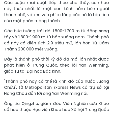
Các cuộc khai quật tiếp theo cho thấy, con hào
này thực chất là một con kênh nằm bên ngoài
thành phố, và khu vực phía đông của nó là tàn tích
của một phần tường thành.
Các bức tường trải dài 1.500-1.700 m từ đông sang
tây và 1.800-1.900 m từ bắc xuống nam. Thành phố
cổ này có diện tích 2,9 triệu m2, lớn hơn Tử Cấm
Thành 200.000 mét vuông.
Đây là thành phố thời kỳ đồ đá mới lớn nhất được
phát hiện ở Trung Quốc, theo lời Yan Wenming,
giáo sư tại Đại học Bắc Kinh.
"Thành phố này có thể là kinh đô của nước Lương
Chửu", tờ Metropolitan Express News có trụ sở tại
Hàng Châu dẫn lời ông Yan Wenming nói.
Ông Liu Qingzhu, giám đốc Viện Nghiên cứu Khảo
cổ học thuộc Học viện Khoa học Xã hội Trung Quốc