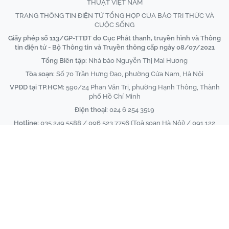
THUẬT VIỆT NAM
TRANG THÔNG TIN ĐIỆN TỬ TỔNG HỢP CỦA BÁO TRI THỨC VÀ
CUỘC SỐNG
Giấy phép số 113/GP-TTĐT do Cục Phát thanh, truyền hình và Thông
tin điện tử - Bộ Thông tin và Truyền thông cấp ngày 08/07/2021
Tổng Biên tập:
Nhà báo Nguyễn Thị Mai Hương
Tòa soạn:
Số 70 Trần Hưng Đạo, phường Cửa Nam, Hà Nội
VPĐD tại TP.HCM:
590/24 Phan Văn Trị, phường Hạnh Thông, Thành
phố Hồ Chí Minh
Điện thoại:
024 6 254 3519
Hotline:
035 249 5588 / 096 523 7756 (Toà soạn Hà Nội) / 091 122
1222 (VPĐD TPHCM)
Email:
baotrithuccuocsong@kienthuc.net.vn
-
tkts@kienthuc.net.vn
Trang thông tin điện tử tổng hợp của Báo