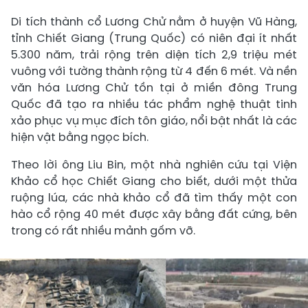
Di tích thành cổ Lương Chử nằm ở huyện Vũ Hàng,
tỉnh Chiết Giang (Trung Quốc) có niên đại ít nhất
5.300 năm, trải rộng trên diện tích 2,9 triệu mét
vuông với tường thành rộng từ 4 đến 6 mét. Và nền
văn hóa Lương Chử tồn tại ở miền đông Trung
Quốc đã tạo ra nhiều tác phẩm nghệ thuật tinh
xảo phục vụ mục đích tôn giáo, nổi bật nhất là các
hiện vật bằng ngọc bích.
Theo lời ông Liu Bin, một nhà nghiên cứu tại Viện
Khảo cổ học Chiết Giang cho biết, dưới một thửa
ruộng lúa, các nhà khảo cổ đã tìm thấy một con
hào cổ rộng 40 mét được xây bằng đất cứng, bên
trong có rất nhiều mảnh gốm vỡ.