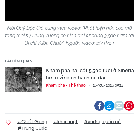
Video
Mời Quý Độc Giả cùng xem video: “Phát hiện hơn 100 mộ
táng thời kỳ Hùng Vương có niên đại khoảng 3.500 năm tại
Di chỉ Vườn Chuối”. Nguồn video: @VTV24.
BÀI LIÊN QUAN
Khám phá hài cốt 5.500 tuổi ở Siberia
hé lộ về dịch hạch cổ đại
Khám phá - Thể thao
26/06/2026 05:14
#Chiết Giang
#khai quật
#vương quốc cổ
#Trung Quốc