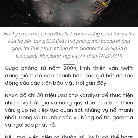
Hai kỹ sư làm việc cho Katalyst Space đứng cạnh tàu vũ trụ
của họ bên trong SES (Máy mô phỏng môi trường không
gian) tại Trung tâm không gian Goddard của NASA ở
Greenbelt, Maryland, ngày 17/4. (Ảnh: NASA/AP)
Được phóng từ năm 2004, kính thiên văn Swift
đang giảm độ cao nhanh hơn bao giờ hết do tác
động của các trận bão Mặt trời gần đây.
NASA đã chi 30 triệu USD cho Katalyst để thực hiện
nhiệm vụ bắt giữ và nâng quỹ đạo của kính thiên
văn, giúp nó tiếp tục quan sát những vụ nổ mạnh
nhất trong vũ trụ, như các vụ bùng nổ tia gamma
và ngôi sao phát nổ.
Nếu mọi việc diễn ra thuận lợi, Swift có thể hoạt