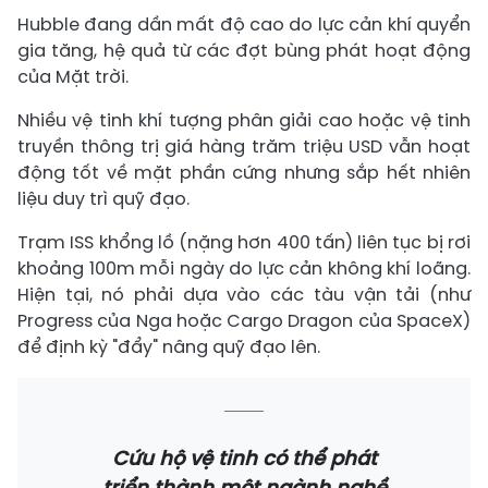
Hubble đang dần mất độ cao do lực cản khí quyển
gia tăng, hệ quả từ các đợt bùng phát hoạt động
của Mặt trời.
Nhiều vệ tinh khí tượng phân giải cao hoặc vệ tinh
truyền thông trị giá hàng trăm triệu USD vẫn hoạt
động tốt về mặt phần cứng nhưng sắp hết nhiên
liệu duy trì quỹ đạo.
Trạm ISS khổng lồ (nặng hơn 400 tấn) liên tục bị rơi
khoảng 100m mỗi ngày do lực cản không khí loãng.
Hiện tại, nó phải dựa vào các tàu vận tải (như
Progress của Nga hoặc Cargo Dragon của SpaceX)
để định kỳ "đẩy" nâng quỹ đạo lên.
Cứu hộ vệ tinh có thể phát
triển thành một ngành nghề