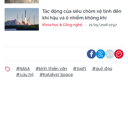
Tác động của siêu chòm vệ tinh đến
khí hậu và ô nhiễm không khí
Khoa học & Công nghệ
21/05/2026 07:47
#NASA
#kính thiên văn
#Swift
#quỹ đạo
#cứu hộ
#Katalyst Space