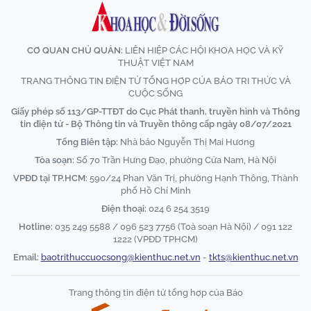
CƠ QUAN CHỦ QUẢN:
LIÊN HIỆP CÁC HỘI KHOA HỌC VÀ KỸ
THUẬT VIỆT NAM
TRANG THÔNG TIN ĐIỆN TỬ TỔNG HỢP CỦA BÁO TRI THỨC VÀ
CUỘC SỐNG
Giấy phép số 113/GP-TTĐT do Cục Phát thanh, truyền hình và Thông
tin điện tử - Bộ Thông tin và Truyền thông cấp ngày 08/07/2021
Tổng Biên tập:
Nhà báo Nguyễn Thị Mai Hương
Tòa soạn:
Số 70 Trần Hưng Đạo, phường Cửa Nam, Hà Nội
VPĐD tại TP.HCM:
590/24 Phan Văn Trị, phường Hạnh Thông, Thành
phố Hồ Chí Minh
Điện thoại:
024 6 254 3519
Hotline:
035 249 5588 / 096 523 7756 (Toà soạn Hà Nội) / 091 122
1222 (VPĐD TPHCM)
Email:
baotrithuccuocsong@kienthuc.net.vn
-
tkts@kienthuc.net.vn
Trang thông tin điện tử tổng hợp của Báo