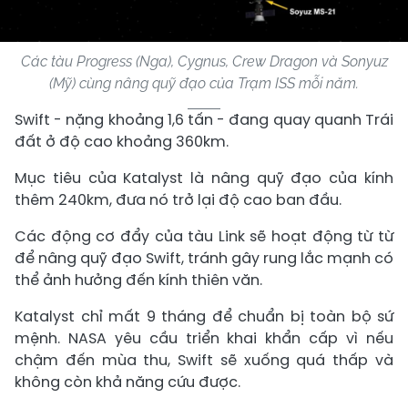
Các tàu Progress (Nga), Cygnus, Crew Dragon và Sonyuz
(Mỹ) cùng nâng quỹ đạo của Trạm ISS mỗi năm.
Swift - nặng khoảng 1,6 tấn - đang quay quanh Trái
đất ở độ cao khoảng 360km.
Mục tiêu của Katalyst là nâng quỹ đạo của kính
thêm 240km, đưa nó trở lại độ cao ban đầu.
Các động cơ đẩy của tàu Link sẽ hoạt động từ từ
để nâng quỹ đạo Swift, tránh gây rung lắc mạnh có
thể ảnh hưởng đến kính thiên văn.
Katalyst chỉ mất 9 tháng để chuẩn bị toàn bộ sứ
mệnh. NASA yêu cầu triển khai khẩn cấp vì nếu
chậm đến mùa thu, Swift sẽ xuống quá thấp và
không còn khả năng cứu được.