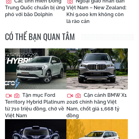
Các tỉnh miền Đông
Ngoại giao nhân dân
Trung Quốc chuẩn bị ứng
Việt Nam – New Zealand:
phó với bão Dolphin
Khi 9.000 km không còn
là rào cản
CÓ THỂ BẠN QUAN TÂM
Tận mục Ford
Cận cảnh BMW X1
Territory Hybrid Platinum
2026 chính hãng Việt
từ 710 triệu đồng, chờ về
Nam, chốt giá 1,668 tỷ
Việt Nam
đồng