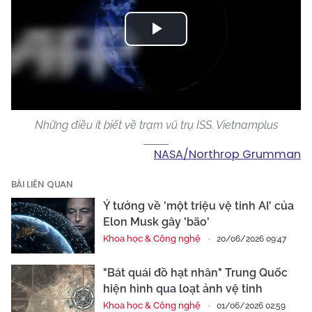
Play
Video
Những điều ít biết về trạm vũ trụ ISS. Vietnamplus
NASA/Northrop Grumman
BÀI LIÊN QUAN
Ý tưởng về 'một triệu vệ tinh AI' của
Elon Musk gây 'bão'
Khoa học & Công nghệ
20/06/2026 09:47
"Bát quái đồ hạt nhân" Trung Quốc
hiện hình qua loạt ảnh vệ tinh
Khoa học & Công nghệ
01/06/2026 02:59