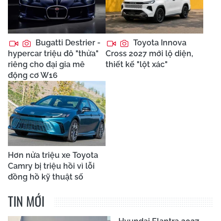
Bugatti Destrier -
Toyota Innova
hypercar triệu đô "thửa"
Cross 2027 mới lộ diện,
riêng cho đại gia mê
thiết kế "lột xác"
động cơ W16
Hơn nửa triệu xe Toyota
Camry bị triệu hồi vì lỗi
đồng hồ kỹ thuật số
TIN MỚI