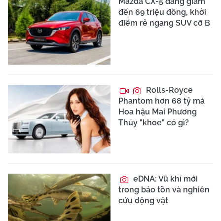
Mazda CX-5 đang giảm
đến 69 triệu đồng, khởi
điểm rẻ ngang SUV cỡ B
Rolls-Royce
Phantom hơn 68 tỷ mà
Hoa hậu Mai Phương
Thúy "khoe" có gì?
eDNA: Vũ khí mới
trong bảo tồn và nghiên
cứu động vật