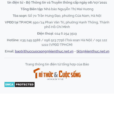
tin điện tử - Bộ Thông tin và Truyền thông cấp ngày 08/07/2021
Tổng Biên tập:
Nhà báo Nguyễn Thị Mai Hương
Tòa soạn:
Số 70 Trần Hưng Đạo, phường Cửa Nam, Hà Nội
VPĐD tại TP.HCM:
590/24 Phan Văn Trị, phường Hạnh Thông, Thành
phố Hồ Chí Minh
Điện thoại:
024 6 254 3519
Hotline:
035 249 5588 / 096 523 7756 (Toà soạn Hà Nội) / 091 122
1222 (VPĐD TPHCM)
Email:
baotrithuccuocsong@kienthuc.net.vn
-
tkts@kienthuc.net.vn
Trang thông tin điện tử tổng hợp của Báo