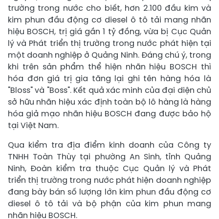
trường trong nước cho biết, hơn 2.100 đầu kim và
kim phun đầu động cơ diesel ô tô tải mang nhãn
hiệu BOSCH, trị giá gần 1 tỷ đồng, vừa bị Cục Quản
lý và Phát triển thị trường trong nước phát hiện tại
một doanh nghiệp ở Quảng Ninh. Đáng chú ý, trong
khi trên sản phẩm thể hiện nhãn hiệu BOSCH thì
hóa đơn giá trị gia tăng lại ghi tên hàng hóa là
"Bloss" và "Boss". Kết quả xác minh của đại diện chủ
sở hữu nhãn hiệu xác định toàn bộ lô hàng là hàng
hóa giả mạo nhãn hiệu BOSCH đang được bảo hộ
tại Việt Nam.
Qua kiểm tra địa điểm kinh doanh của Công ty
TNHH Toàn Thùy tại phường An Sinh, tỉnh Quảng
Ninh, Đoàn kiểm tra thuộc Cục Quản lý và Phát
triển thị trường trong nước phát hiện doanh nghiệp
đang bày bán số lượng lớn kim phun đầu động cơ
diesel ô tô tải và bộ phận của kim phun mang
nhãn hiệu BOSCH.