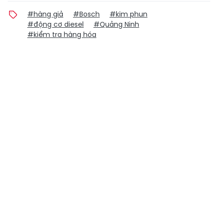
#hàng giả
#Bosch
#kim phun
#động cơ diesel
#Quảng Ninh
#kiểm tra hàng hóa