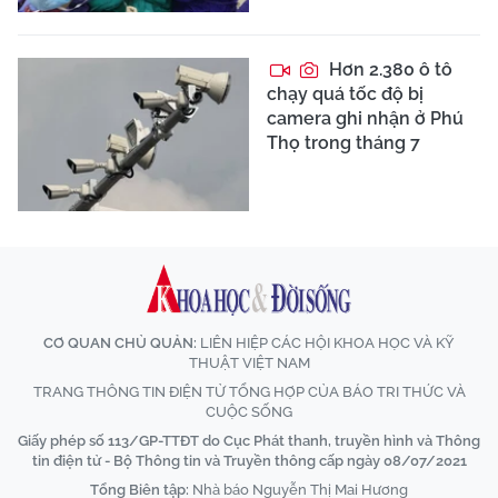
Hơn 2.380 ô tô
chạy quá tốc độ bị
camera ghi nhận ở Phú
Thọ trong tháng 7
CƠ QUAN CHỦ QUẢN:
LIÊN HIỆP CÁC HỘI KHOA HỌC VÀ KỸ
THUẬT VIỆT NAM
TRANG THÔNG TIN ĐIỆN TỬ TỔNG HỢP CỦA BÁO TRI THỨC VÀ
CUỘC SỐNG
Giấy phép số 113/GP-TTĐT do Cục Phát thanh, truyền hình và Thông
tin điện tử - Bộ Thông tin và Truyền thông cấp ngày 08/07/2021
Tổng Biên tập:
Nhà báo Nguyễn Thị Mai Hương