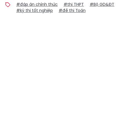
#đáp án chính thức
#thi THPT
#Bộ GD&ĐT
#kỳ thi tốt nghiệp
#đề thi Toán