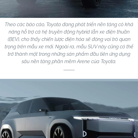
Theo các báo cáo, Toyota đang phát triển nền tảng có khả
năng hỗ trợ cả hệ truyền động hybrid lẫn xe điện thuần
(BEV), cho thấy chiến lược điện hóa sẽ đóng vai trò quan
trọng trên mẫu xe mới. Ngoài ra, mẫu SUV này cũng có thể
trở thành một trong những sản phẩm đầu tiên ứng dụng
sâu nền tảng phần mềm Arene của Toyota.