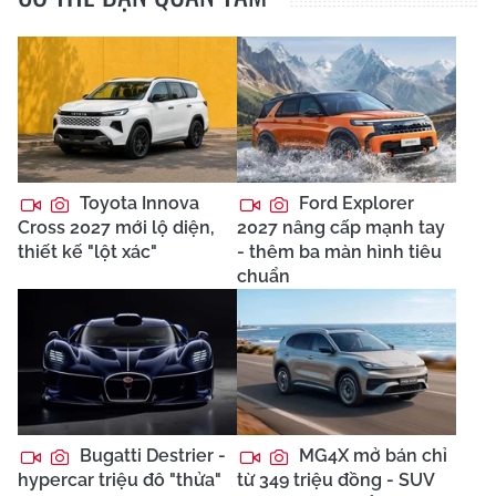
Toyota Innova
Ford Explorer
Cross 2027 mới lộ diện,
2027 nâng cấp mạnh tay
thiết kế "lột xác"
- thêm ba màn hình tiêu
chuẩn
Bugatti Destrier -
MG4X mở bán chỉ
hypercar triệu đô "thửa"
từ 349 triệu đồng - SUV