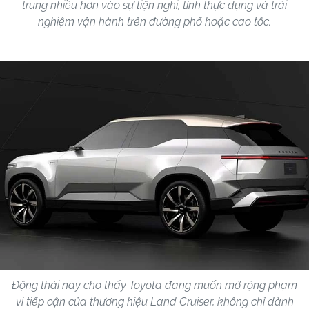
trung nhiều hơn vào sự tiện nghi, tính thực dụng và trải
nghiệm vận hành trên đường phố hoặc cao tốc.
Động thái này cho thấy Toyota đang muốn mở rộng phạm
vi tiếp cận của thương hiệu Land Cruiser, không chỉ dành