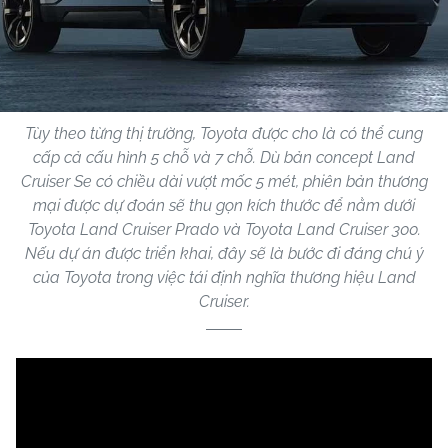
Tùy theo từng thị trường, Toyota được cho là có thể cung
cấp cả cấu hình 5 chỗ và 7 chỗ. Dù bản concept Land
Cruiser Se có chiều dài vượt mốc 5 mét, phiên bản thương
mại được dự đoán sẽ thu gọn kích thước để nằm dưới
Toyota Land Cruiser Prado và Toyota Land Cruiser 300.
Nếu dự án được triển khai, đây sẽ là bước đi đáng chú ý
của Toyota trong việc tái định nghĩa thương hiệu Land
Cruiser.