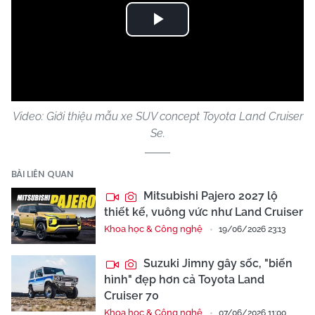
Play
Video
Video: Giới thiệu mẫu xe SUV concept Toyota Land Cruiser
Se.
BÀI LIÊN QUAN
Mitsubishi Pajero 2027 lộ
thiết kế, vuông vức như Land Cruiser
Khoa học & Công nghệ
19/06/2026 23:13
Suzuki Jimny gây sốc, "biến
hình" đẹp hơn cả Toyota Land
Cruiser 70
Khoa học & Công nghệ
07/06/2026 11:00