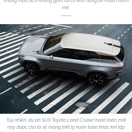
những mẫu SUV khung gầm rời có khả năng off-road mạnh
mẽ.
Tuy nhiên, dự án SUV Toyota Land Cruiser hoàn toàn mới
này được cho là sẽ mang triết lý hoàn toàn khác khi tập