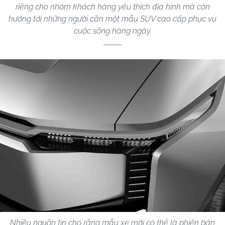
riêng cho nhóm khách hàng yêu thích địa hình mà còn
hướng tới những người cần một mẫu SUV cao cấp phục vụ
cuộc sống hàng ngày.
Nhiều nguồn tin cho rằng mẫu xe mới có thể là phiên bản