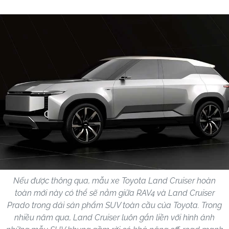
Nếu được thông qua, mẫu xe Toyota Land Cruiser hoàn
toàn mới này có thể sẽ nằm giữa RAV4 và Land Cruiser
Prado trong dải sản phẩm SUV toàn cầu của Toyota. Trong
nhiều năm qua, Land Cruiser luôn gắn liền với hình ảnh