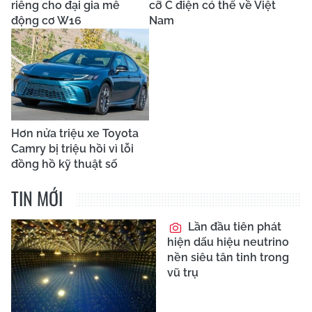
riêng cho đại gia mê
cỡ C điện có thể về Việt
động cơ W16
Nam
Hơn nửa triệu xe Toyota
Camry bị triệu hồi vì lỗi
đồng hồ kỹ thuật số
TIN MỚI
Lần đầu tiên phát
hiện dấu hiệu neutrino
nền siêu tân tinh trong
vũ trụ