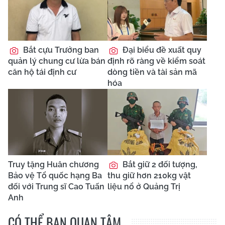
Bắt cựu Trưởng ban
Đại biểu đề xuất quy
quản lý chung cư lừa bán
định rõ ràng về kiểm soát
căn hộ tái định cư
dòng tiền và tài sản mã
hóa
Truy tặng Huân chương
Bắt giữ 2 đối tượng,
Bảo vệ Tổ quốc hạng Ba
thu giữ hơn 210kg vật
đối với Trung sĩ Cao Tuấn
liệu nổ ở Quảng Trị
Anh
CÓ THỂ BẠN QUAN TÂM