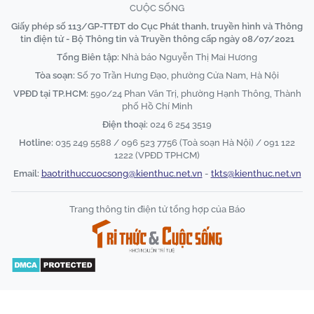
CUỘC SỐNG
Giấy phép số 113/GP-TTĐT do Cục Phát thanh, truyền hình và Thông
tin điện tử - Bộ Thông tin và Truyền thông cấp ngày 08/07/2021
Tổng Biên tập:
Nhà báo Nguyễn Thị Mai Hương
Tòa soạn:
Số 70 Trần Hưng Đạo, phường Cửa Nam, Hà Nội
VPĐD tại TP.HCM:
590/24 Phan Văn Trị, phường Hạnh Thông, Thành
phố Hồ Chí Minh
Điện thoại:
024 6 254 3519
Hotline:
035 249 5588 / 096 523 7756 (Toà soạn Hà Nội) / 091 122
1222 (VPĐD TPHCM)
Email:
baotrithuccuocsong@kienthuc.net.vn
-
tkts@kienthuc.net.vn
Trang thông tin điện tử tổng hợp của Báo