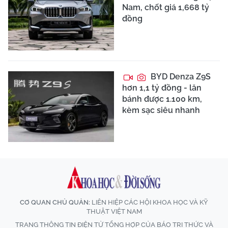
Nam, chốt giá 1,668 tỷ
đồng
BYD Denza Z9S
hơn 1,1 tỷ đồng - lăn
bánh được 1.100 km,
kèm sạc siêu nhanh
CƠ QUAN CHỦ QUẢN:
LIÊN HIỆP CÁC HỘI KHOA HỌC VÀ KỸ
THUẬT VIỆT NAM
TRANG THÔNG TIN ĐIỆN TỬ TỔNG HỢP CỦA BÁO TRI THỨC VÀ