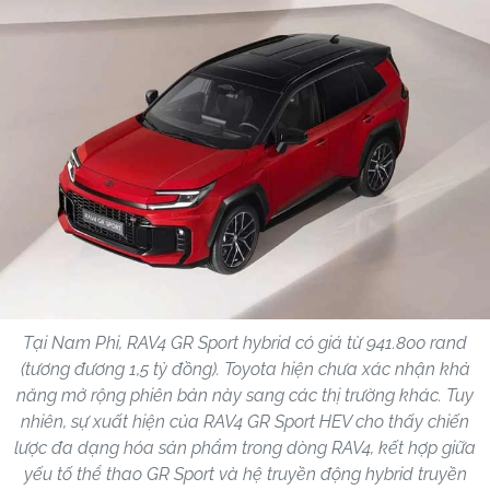
Tại Nam Phi, RAV4 GR Sport hybrid có giá từ 941.800 rand
(tương đương 1,5 tỷ đồng). Toyota hiện chưa xác nhận khả
năng mở rộng phiên bản này sang các thị trường khác. Tuy
nhiên, sự xuất hiện của RAV4 GR Sport HEV cho thấy chiến
lược đa dạng hóa sản phẩm trong dòng RAV4, kết hợp giữa
yếu tố thể thao GR Sport và hệ truyền động hybrid truyền