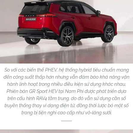
So với các biến thể PHEV, hệ thống hybrid tiêu chuẩn mang
đến công suất thấp hơn nhưng vẫn đảm bảo khả năng vận
hành linh hoạt trong nhiều điều kiện sử dụng khác nhau.
Phiên bản GR Sport HEV tại Nam Phi được phát triển dựa
trên cấu hình RAV4 tầm trung, do đó vẫn sử dụng cần số
truyền thống thay vì dạng điện tử, đồng thời lược bỏ một số
trang bị tiện nghi cao cấp như vô-lăng sưởi.