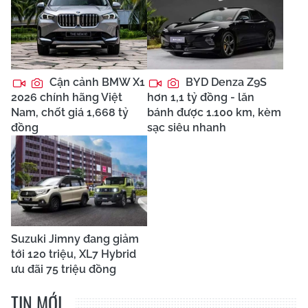
Cận cảnh BMW X1
BYD Denza Z9S
2026 chính hãng Việt
hơn 1,1 tỷ đồng - lăn
Nam, chốt giá 1,668 tỷ
bánh được 1.100 km, kèm
đồng
sạc siêu nhanh
Suzuki Jimny đang giảm
tới 120 triệu, XL7 Hybrid
ưu đãi 75 triệu đồng
TIN MỚI