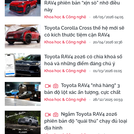
RAV4 phiên bản “xịn sò” nhờ điều
này
Khoa học & Công nghệ
08/05/2026 04:05
Toyota Corolla Cross thế hệ mới sẽ
có kích thước tiệm cận RAV4
Khoa học & Công nghệ
20/04/2026 10:36
Toyota RAV4 2026 có chìa khoá số
hoá và những điểm đáng chú ý
Khoa học & Công nghệ
01/03/2026 01:05
Toyota RAV4 "nhá hàng" 3
bản độ lột xác ấn tượng, cực chất
Khoa học & Công nghệ
28/12/2025 00:59
Ngắm Toyota RAV4 2026
phiên bản độ “quái thú” chạy đủ loại
địa hình