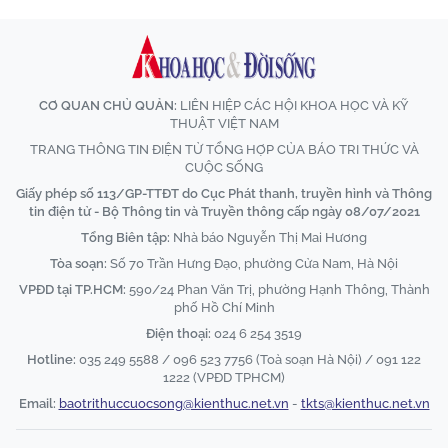
CƠ QUAN CHỦ QUẢN:
LIÊN HIỆP CÁC HỘI KHOA HỌC VÀ KỸ
THUẬT VIỆT NAM
TRANG THÔNG TIN ĐIỆN TỬ TỔNG HỢP CỦA BÁO TRI THỨC VÀ
CUỘC SỐNG
Giấy phép số 113/GP-TTĐT do Cục Phát thanh, truyền hình và Thông
tin điện tử - Bộ Thông tin và Truyền thông cấp ngày 08/07/2021
Tổng Biên tập:
Nhà báo Nguyễn Thị Mai Hương
Tòa soạn:
Số 70 Trần Hưng Đạo, phường Cửa Nam, Hà Nội
VPĐD tại TP.HCM:
590/24 Phan Văn Trị, phường Hạnh Thông, Thành
phố Hồ Chí Minh
Điện thoại:
024 6 254 3519
Hotline:
035 249 5588 / 096 523 7756 (Toà soạn Hà Nội) / 091 122
1222 (VPĐD TPHCM)
Email:
baotrithuccuocsong@kienthuc.net.vn
-
tkts@kienthuc.net.vn