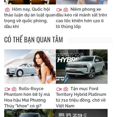
Hôm nay, Quốc hội
Niêm phong xe
thảo luận dự án luật quan
đầu kéo rải mảnh sắt trên
trọng về quốc phòng,
cao tốc khiến hơn 120 ô
dầu khí
tô thủng lốp
CÓ THỂ BẠN QUAN TÂM
Rolls-Royce
Tận mục Ford
Phantom hơn 68 tỷ mà
Territory Hybrid Platinum
Hoa hậu Mai Phương
từ 710 triệu đồng, chờ về
Thúy "khoe" có gì?
Việt Nam