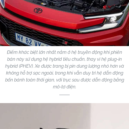
Điểm khác biệt lớn nhất nằm ở hệ truyền động khi phiên
bản này sử dụng hệ hybrid tiêu chuẩn, thay vì hệ plug-in
hybrid (PHEV). Xe được trang bị pin dung lượng nhỏ hơn và
không hỗ trợ sạc ngoài, trong khi vẫn duy trì hệ dẫn động
bốn bánh toàn thời gian, với trục sau được dẫn động bằng
mô-tơ điện.