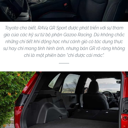
Toyota cho biết, RAV4 GR Sport được phát triển với sự tham
gia của các kỹ sư từ bộ phận Gazoo Racing. Dù không chắc
những chi tiết khí động học như cánh gió có tác dụng thực
sự hay chỉ mang tính hình ảnh, nhưng bản GR rõ ràng không
chỉ là một phiên bản "chỉ được cái mác".