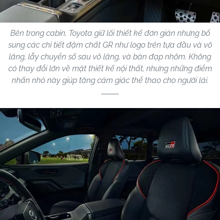
Bên trong cabin, Toyota giữ lối thiết kế đơn giản nhưng bổ
sung các chi tiết đậm chất GR như logo trên tựa đầu và vô
lăng, lẫy chuyển số sau vô lăng, và bàn đạp nhôm. Không
có thay đổi lớn về mặt thiết kế nội thất, nhưng những điểm
nhấn nhỏ này giúp tăng cảm giác thể thao cho người lái.