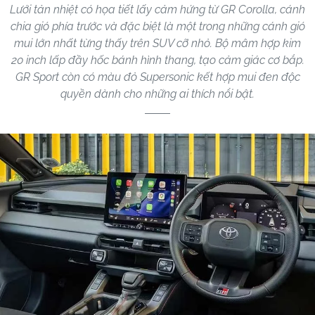
Lưới tản nhiệt có họa tiết lấy cảm hứng từ GR Corolla, cánh
chia gió phía trước và đặc biệt là một trong những cánh gió
mui lớn nhất từng thấy trên SUV cỡ nhỏ. Bộ mâm hợp kim
20 inch lấp đầy hốc bánh hình thang, tạo cảm giác cơ bắp.
GR Sport còn có màu đỏ Supersonic kết hợp mui đen độc
quyền dành cho những ai thích nổi bật.