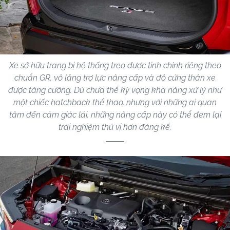
Xe sở hữu trang bị hệ thống treo được tinh chỉnh riêng theo
chuẩn GR, vô lăng trợ lực nâng cấp và độ cứng thân xe
được tăng cường. Dù chưa thể kỳ vọng khả năng xử lý như
một chiếc hatchback thể thao, nhưng với những ai quan
tâm đến cảm giác lái, những nâng cấp này có thể đem lại
trải nghiệm thú vị hơn đáng kể.