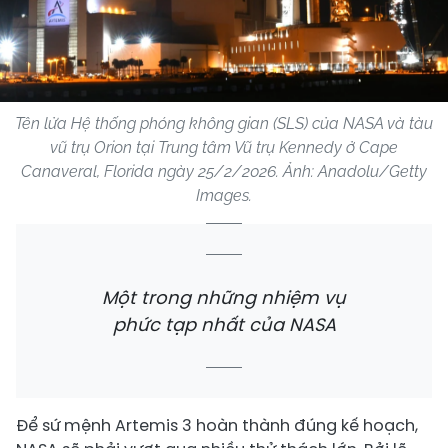
Tên lửa Hệ thống phóng không gian (SLS) của NASA và tàu
vũ trụ Orion tại Trung tâm Vũ trụ Kennedy ở Cape
Canaveral, Florida ngày 25/2/2026. Ảnh: Anadolu/Getty
Images.
Một trong những nhiệm vụ
phức tạp nhất của NASA
Để sứ mệnh Artemis 3 hoàn thành đúng kế hoạch,