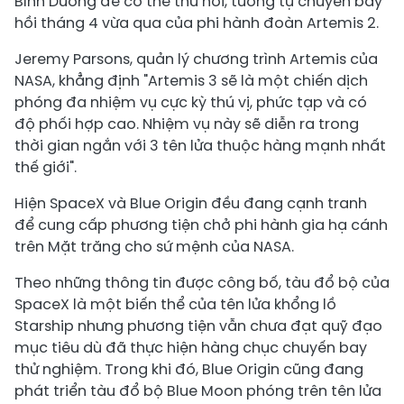
Bình Dương để có thể thu hồi, tương tự chuyến bay
hồi tháng 4 vừa qua của phi hành đoàn Artemis 2.
Jeremy Parsons, quản lý chương trình Artemis của
NASA, khẳng định "Artemis 3 sẽ là một chiến dịch
phóng đa nhiệm vụ cực kỳ thú vị, phức tạp và có
độ phối hợp cao. Nhiệm vụ này sẽ diễn ra trong
thời gian ngắn với 3 tên lửa thuộc hàng mạnh nhất
thế giới".
Hiện SpaceX và Blue Origin đều đang cạnh tranh
để cung cấp phương tiện chở phi hành gia hạ cánh
trên Mặt trăng cho sứ mệnh của NASA.
Theo những thông tin được công bố, tàu đổ bộ của
SpaceX là một biến thể của tên lửa khổng lồ
Starship nhưng phương tiện vẫn chưa đạt quỹ đạo
mục tiêu dù đã thực hiện hàng chục chuyến bay
thử nghiệm. Trong khi đó, Blue Origin cũng đang
phát triển tàu đổ bộ Blue Moon phóng trên tên lửa