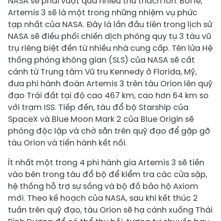
NASA sẽ phải vượt qua nhiều thử thách lớn. Bởi lẽ,
Artemis 3 sẽ là một trong những nhiệm vụ phức
tạp nhất của NASA. Đây là lần đầu tiên trong lịch sử
NASA sẽ điều phối chiến dịch phóng quy tụ 3 tàu vũ
trụ riêng biệt đến từ nhiều nhà cung cấp. Tên lửa Hệ
thống phóng không gian (SLS) của NASA sẽ cất
cánh từ Trung tâm Vũ trụ Kennedy ở Florida, Mỹ,
đưa phi hành đoàn Artemis 3 trên tàu Orion lên quỹ
đạo Trái đất tại độ cao 467 km, cao hơn 64 km so
với trạm ISS. Tiếp đến, tàu đổ bộ Starship của
SpaceX và Blue Moon Mark 2 của Blue Origin sẽ
phóng độc lập và chờ sẵn trên quỹ đạo để gặp gỡ
tàu Orion và tiến hành kết nối.
Ít nhất một trong 4 phi hành gia Artemis 3 sẽ tiến
vào bên trong tàu đổ bộ để kiểm tra các cửa sập,
hệ thống hỗ trợ sự sống và bộ đồ bảo hộ Axiom
mới. Theo kế hoạch của NASA, sau khi kết thúc 2
tuần trên quỹ đạo, tàu Orion sẽ hạ cánh xuống Thái