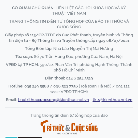
CƠ QUAN CHỦ QUẢN:
LIÊN HIỆP CÁC HỘI KHOA HỌC VÀ KỸ
THUẬT VIỆT NAM
TRANG THÔNG TIN ĐIỆN TỬ TỔNG HỢP CỦA BÁO TRI THỨC VÀ
CUỘC SỐNG
Giấy phép số 113/GP-TTĐT do Cục Phát thanh, truyền hình và Thông
tin điện tử - Bộ Thông tin và Truyền thông cấp ngày 08/07/2021
Tổng Biên tập:
Nhà báo Nguyễn Thị Mai Hương
Tòa soạn:
Số 70 Trần Hưng Đạo, phường Cửa Nam, Hà Nội
VPĐD tại TP.HCM:
590/24 Phan Văn Trị, phường Hạnh Thông, Thành
phố Hồ Chí Minh
Điện thoại:
024 6 254 3519
Hotline:
035 249 5588 / 096 523 7756 (Toà soạn Hà Nội) / 091 122
1222 (VPĐD TPHCM)
Email:
baotrithuccuocsong@kienthuc.net.vn
-
tkts@kienthuc.net.vn
Trang thông tin điện tử tổng hợp của Báo