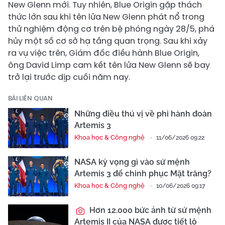
New Glenn mới. Tuy nhiên, Blue Origin gặp thách
thức lớn sau khi tên lửa New Glenn phát nổ trong
thử nghiệm động cơ trên bệ phóng ngày 28/5, phá
hủy một số cơ sở hạ tầng quan trọng. Sau khi xảy
ra vụ việc trên, Giám đốc điều hành Blue Origin,
ông David Limp cam kết tên lửa New Glenn sẽ bay
trở lại trước dịp cuối năm nay.
BÀI LIÊN QUAN
Những điều thú vị về phi hành đoàn
Artemis 3
Khoa học & Công nghệ
11/06/2026 09:22
NASA kỳ vọng gì vào sứ mệnh
Artemis 3 để chinh phục Mặt trăng?
Khoa học & Công nghệ
10/06/2026 09:17
Hơn 12.000 bức ảnh từ sứ mệnh
Artemis II của NASA được tiết lộ