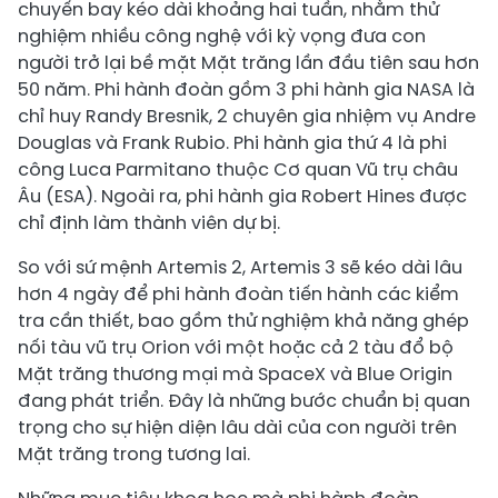
chuyến bay kéo dài khoảng hai tuần, nhằm thử
nghiệm nhiều công nghệ với kỳ vọng đưa con
người trở lại bề mặt Mặt trăng lần đầu tiên sau hơn
50 năm. Phi hành đoàn gồm 3 phi hành gia NASA là
chỉ huy Randy Bresnik, 2 chuyên gia nhiệm vụ Andre
Douglas và Frank Rubio. Phi hành gia thứ 4 là phi
công Luca Parmitano thuộc Cơ quan Vũ trụ châu
Âu (ESA). Ngoài ra, phi hành gia Robert Hines được
chỉ định làm thành viên dự bị.
So với sứ mệnh Artemis 2, Artemis 3 sẽ kéo dài lâu
hơn 4 ngày để phi hành đoàn tiến hành các kiểm
tra cần thiết, bao gồm thử nghiệm khả năng ghép
nối tàu vũ trụ Orion với một hoặc cả 2 tàu đổ bộ
Mặt trăng thương mại mà SpaceX và Blue Origin
đang phát triển. Đây là những bước chuẩn bị quan
trọng cho sự hiện diện lâu dài của con người trên
Mặt trăng trong tương lai.