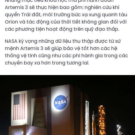
Những mục tiêu khoa học mà phi hành đoàn
Artemis 3 sẽ thực hiện bao gồm: nghiên cứu khí
quyển Trái đất, môi trường bức xạ xung quanh tàu
Orion và tác động của thời tiết không gian đối với
các phương tiện hoạt động trên quỹ đạo thấp.
NASA kỳ vọng những dữ liệu thu thập được từ sứ
mệnh Artemis 3 sẽ giúp bảo vệ tốt hơn các hệ
thống vệ tinh cũng như các phi hành gia trong các
chuyến bay xa hơn trong tương lai.