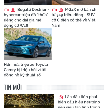
Bugatti Destrier -
MG4X mở bán chỉ
hypercar triệu đô "thửa"
từ 349 triệu đồng - SUV
riêng cho đại gia mê
cỡ C điện có thể về Việt
động cơ W16
Nam
Hơn nửa triệu xe Toyota
Camry bị triệu hồi vì lỗi
đồng hồ kỹ thuật số
TIN MỚI
Lần đầu tiên phát
hiện dấu hiệu neutrino
nền siêu tân tinh trong