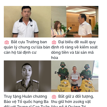
Bắt cựu Trưởng ban
Đại biểu đề xuất quy
quản lý chung cư lừa bán
định rõ ràng về kiểm soát
căn hộ tái định cư
dòng tiền và tài sản mã
hóa
Truy tặng Huân chương
Bắt giữ 2 đối tượng,
Bảo vệ Tổ quốc hạng Ba
thu giữ hơn 210kg vật
đối với Trung sĩ Cao Tuấn
liệu nổ ở Quảng Trị