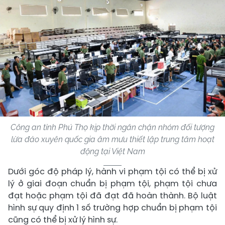
Công an tỉnh Phú Thọ kịp thời ngăn chặn nhóm đối tượng
lừa đảo xuyên quốc gia âm mưu thiết lập trung tâm hoạt
động tại Việt Nam
Dưới góc độ pháp lý, hành vi phạm tội có thể bị xử
lý ở giai đoạn chuẩn bị phạm tội, phạm tội chưa
đạt hoặc phạm tội đã đạt đã hoàn thành. Bộ luật
hình sự quy định 1 số trường hợp chuẩn bị phạm tội
cũng có thể bị xử lý hình sự.