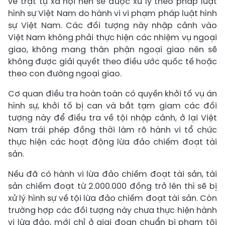
về trật tự xã hội nên sẽ được xử lý theo pháp luật
hình sự Việt Nam do hành vi vi phạm pháp luật hình
sự Việt Nam. Các đối tượng này nhập cảnh vào
Việt Nam không phải thực hiện các nhiệm vụ ngoại
giao, không mang thân phận ngoại giao nên sẽ
không được giải quyết theo điều ước quốc tế hoặc
theo con đường ngoại giao.
Cơ quan điều tra hoàn toàn có quyền khởi tố vụ án
hình sự, khởi tố bị can và bắt tạm giam các đối
tượng này để điều tra về tội nhập cảnh, ở lại Việt
Nam trái phép đồng thời làm rõ hành vi tổ chức
thực hiện các hoạt động lừa đảo chiếm đoạt tài
sản.
Nếu đã có hành vi lừa đảo chiếm đoạt tài sản, tài
sản chiếm đoạt từ 2.000.000 đồng trở lên thì sẽ bị
xử lý hình sự về tội lừa đảo chiếm đoạt tài sản. Còn
trường hợp các đối tượng này chưa thực hiện hành
vi lừa đảo, mới chỉ ở giai đoạn chuẩn bị phạm tội