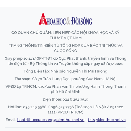
CƠ QUAN CHỦ QUẢN:
LIÊN HIỆP CÁC HỘI KHOA HỌC VÀ KỸ
THUẬT VIỆT NAM
TRANG THÔNG TIN ĐIỆN TỬ TỔNG HỢP CỦA BÁO TRI THỨC VÀ
CUỘC SỐNG
Giấy phép số 113/GP-TTĐT do Cục Phát thanh, truyền hình và Thông
tin điện tử - Bộ Thông tin và Truyền thông cấp ngày 08/07/2021
Tổng Biên tập:
Nhà báo Nguyễn Thị Mai Hương
Tòa soạn:
Số 70 Trần Hưng Đạo, phường Cửa Nam, Hà Nội
VPĐD tại TP.HCM:
590/24 Phan Văn Trị, phường Hạnh Thông, Thành
phố Hồ Chí Minh
Điện thoại:
024 6 254 3519
Hotline:
035 249 5588 / 096 523 7756 (Toà soạn Hà Nội) / 091 122
1222 (VPĐD TPHCM)
Email:
baotrithuccuocsong@kienthuc.net.vn
-
tkts@kienthuc.net.vn