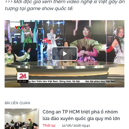
>>> Mời độc giả xem thêm video nghệ sĩ Việt gây ấn
tượng tại game show quốc tế:
Play
Video
BÀI LIÊN QUAN
Công an TP HCM triệt phá ổ nhóm
lừa đảo xuyên quốc gia quy mô lớn
Thời sự
12/06/2026 09:41