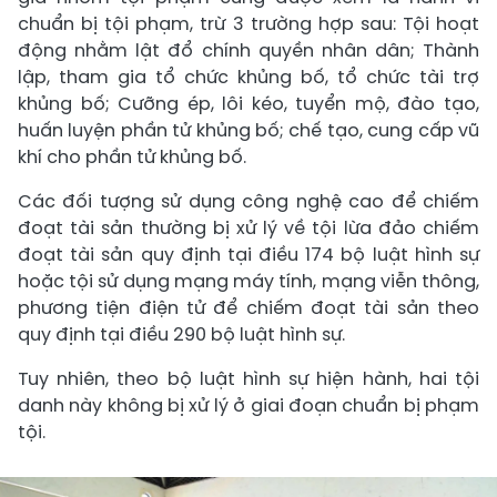
chuẩn bị tội phạm, trừ 3 trường hợp sau: Tội hoạt
động nhằm lật đổ chính quyền nhân dân; Thành
lập, tham gia tổ chức khủng bố, tổ chức tài trợ
khủng bố; Cưỡng ép, lôi kéo, tuyển mộ, đào tạo,
huấn luyện phần tử khủng bố; chế tạo, cung cấp vũ
khí cho phần tử khủng bố.
Các đối tượng sử dụng công nghệ cao để chiếm
đoạt tài sản thường bị xử lý về tội lừa đảo chiếm
đoạt tài sản quy định tại điều 174 bộ luật hình sự
hoặc tội sử dụng mạng máy tính, mạng viễn thông,
phương tiện điện tử để chiếm đoạt tài sản theo
quy định tại điều 290 bộ luật hình sự.
Tuy nhiên, theo bộ luật hình sự hiện hành, hai tội
danh này không bị xử lý ở giai đoạn chuẩn bị phạm
tội.