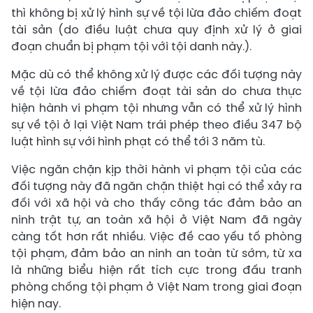
thì không bị xử lý hình sự về tội lừa đảo chiếm đoạt
tài sản (do điều luật chưa quy định xử lý ở giai
đoạn chuẩn bị phạm tội với tội danh này.).
Mặc dù có thể không xử lý được các đối tượng này
về tội lừa đảo chiếm đoạt tài sản do chưa thực
hiện hành vi phạm tội nhưng vẫn có thể xử lý hình
sự về tội ở lại Việt Nam trái phép theo điều 347 bộ
luật hình sự với hình phạt có thể tới 3 năm tù.
Việc ngăn chặn kịp thời hành vi phạm tội của các
đối tượng này đã ngăn chặn thiệt hại có thể xảy ra
đối với xã hội và cho thấy công tác đảm bảo an
ninh trật tự, an toàn xã hội ở Việt Nam đã ngày
càng tốt hơn rất nhiều. Việc đề cao yếu tố phòng
tội phạm, đảm bảo an ninh an toàn từ sớm, từ xa
là những biểu hiện rất tích cực trong đấu tranh
phòng chống tội phạm ở Việt Nam trong giai đoạn
hiện nay.