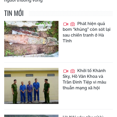
người thương vong
TIN MỚI
Phát hiện quả
bom “khủng” còn sót lại
sau chiến tranh ở Hà
Tĩnh
Khởi tố Khánh
Sky, Hồ Văn Khoa và
Trần Đình Tiệp vì mâu
thuẫn mạng xã hội