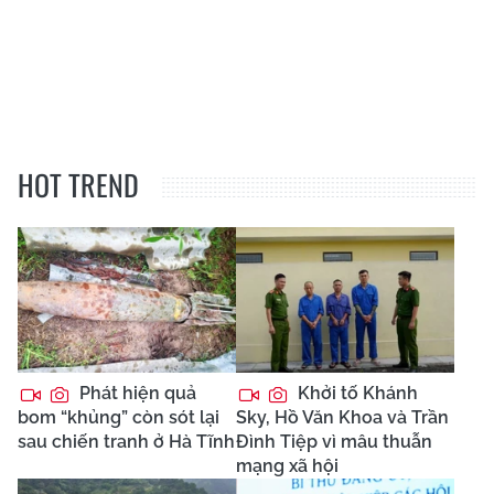
HOT TREND
Phát hiện quả
Khởi tố Khánh
bom “khủng” còn sót lại
Sky, Hồ Văn Khoa và Trần
sau chiến tranh ở Hà Tĩnh
Đình Tiệp vì mâu thuẫn
mạng xã hội