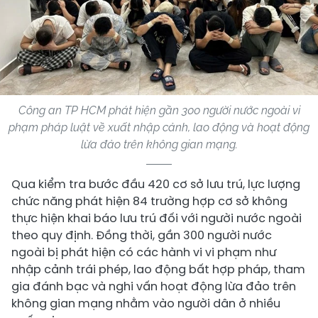
Công an TP HCM phát hiện gần 300 người nước ngoài vi
phạm pháp luật về xuất nhập cảnh, lao động và hoạt động
lừa đảo trên không gian mạng.
Qua kiểm tra bước đầu 420 cơ sở lưu trú, lực lượng
chức năng phát hiện 84 trường hợp cơ sở không
thực hiện khai báo lưu trú đối với người nước ngoài
theo quy định. Đồng thời, gần 300 người nước
ngoài bị phát hiện có các hành vi vi phạm như
nhập cảnh trái phép, lao động bất hợp pháp, tham
gia đánh bạc và nghi vấn hoạt động lừa đảo trên
không gian mạng nhằm vào người dân ở nhiều