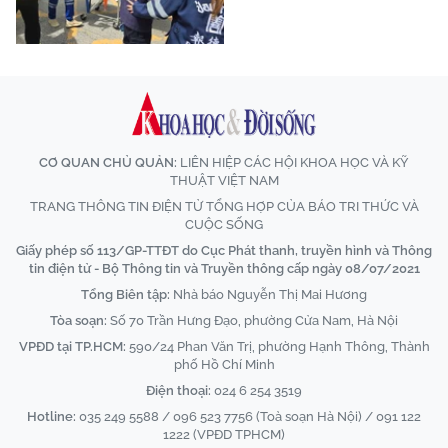
CƠ QUAN CHỦ QUẢN:
LIÊN HIỆP CÁC HỘI KHOA HỌC VÀ KỸ
THUẬT VIỆT NAM
TRANG THÔNG TIN ĐIỆN TỬ TỔNG HỢP CỦA BÁO TRI THỨC VÀ
CUỘC SỐNG
Giấy phép số 113/GP-TTĐT do Cục Phát thanh, truyền hình và Thông
tin điện tử - Bộ Thông tin và Truyền thông cấp ngày 08/07/2021
Tổng Biên tập:
Nhà báo Nguyễn Thị Mai Hương
Tòa soạn:
Số 70 Trần Hưng Đạo, phường Cửa Nam, Hà Nội
VPĐD tại TP.HCM:
590/24 Phan Văn Trị, phường Hạnh Thông, Thành
phố Hồ Chí Minh
Điện thoại:
024 6 254 3519
Hotline:
035 249 5588 / 096 523 7756 (Toà soạn Hà Nội) / 091 122
1222 (VPĐD TPHCM)