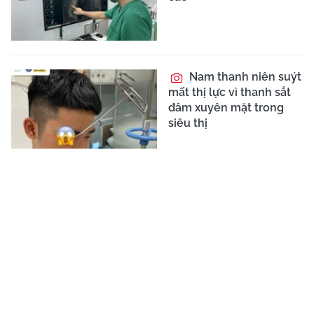
Nam thanh niên suýt
mất thị lực vì thanh sắt
đâm xuyên mặt trong
siêu thị
CƠ QUAN CHỦ QUẢN:
LIÊN HIỆP CÁC HỘI KHOA HỌC VÀ KỸ
THUẬT VIỆT NAM
TRANG THÔNG TIN ĐIỆN TỬ TỔNG HỢP CỦA BÁO TRI THỨC VÀ
CUỘC SỐNG
Giấy phép số 113/GP-TTĐT do Cục Phát thanh, truyền hình và Thông