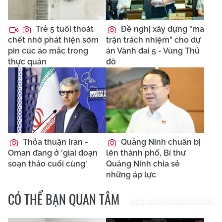
Trẻ 5 tuổi thoát
Đề nghị xây dựng "ma
chết nhờ phát hiện sớm
trận trách nhiệm" cho dự
pin cúc áo mắc trong
án Vành đai 5 - Vùng Thủ
thực quản
đô
Thỏa thuận Iran -
Quảng Ninh chuẩn bị
Oman đang ở 'giai đoạn
lên thành phố, Bí thư
soạn thảo cuối cùng'
Quảng Ninh chia sẻ
những áp lực
CÓ THỂ BẠN QUAN TÂM