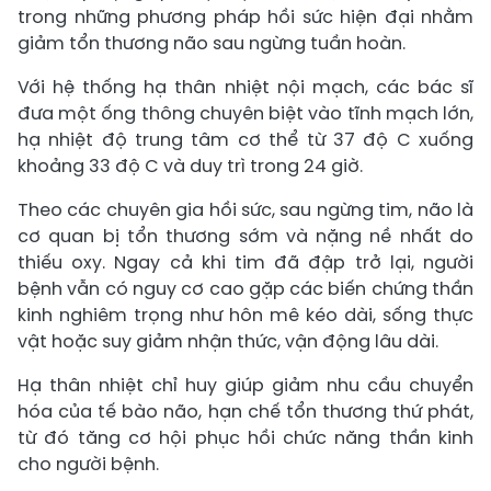
trong những phương pháp hồi sức hiện đại nhằm
giảm tổn thương não sau ngừng tuần hoàn.
Với hệ thống hạ thân nhiệt nội mạch, các bác sĩ
đưa một ống thông chuyên biệt vào tĩnh mạch lớn,
hạ nhiệt độ trung tâm cơ thể từ 37 độ C xuống
khoảng 33 độ C và duy trì trong 24 giờ.
Theo các chuyên gia hồi sức, sau ngừng tim, não là
cơ quan bị tổn thương sớm và nặng nề nhất do
thiếu oxy. Ngay cả khi tim đã đập trở lại, người
bệnh vẫn có nguy cơ cao gặp các biến chứng thần
kinh nghiêm trọng như hôn mê kéo dài, sống thực
vật hoặc suy giảm nhận thức, vận động lâu dài.
Hạ thân nhiệt chỉ huy giúp giảm nhu cầu chuyển
hóa của tế bào não, hạn chế tổn thương thứ phát,
từ đó tăng cơ hội phục hồi chức năng thần kinh
cho người bệnh.