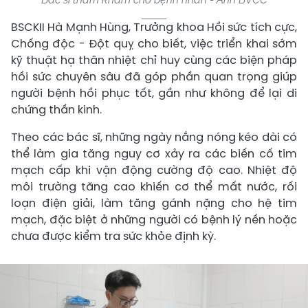
BSCKII Hà Mạnh Hùng, Trưởng khoa Hồi sức tích cực,
Chống độc - Đột quỵ cho biết, việc triển khai sớm
kỹ thuật hạ thân nhiệt chỉ huy cùng các biện pháp
hồi sức chuyên sâu đã góp phần quan trọng giúp
người bệnh hồi phục tốt, gần như không để lại di
chứng thần kinh.
Theo các bác sĩ, những ngày nắng nóng kéo dài có
thể làm gia tăng nguy cơ xảy ra các biến cố tim
mạch cấp khi vận động cường độ cao. Nhiệt độ
môi trường tăng cao khiến cơ thể mất nước, rối
loạn điện giải, làm tăng gánh nặng cho hệ tim
mạch, đặc biệt ở những người có bệnh lý nền hoặc
chưa được kiểm tra sức khỏe định kỳ.