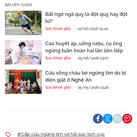
BÀI LIÊN QUAN
Bất ngờ ngã quỵ là đột quỵ hay đột
tử?
Sức khoẻ 360
07/06/2026 05:00
Cao huyết áp, uống rượu, cụ ông
ngừng tuần hoàn hai lần liên tiếp
Sức khoẻ 360
05/06/2026 03:07
Cứu sống cháu bé ngừng tim do bị
điện giật ở Nghệ An
Sức khoẻ 360
05/05/2026 03:46
#Cấp cứu ngừng tim và hồi sức tích cực