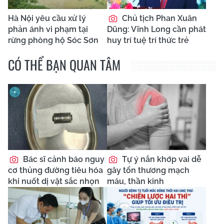
Hà Nội yêu cầu xử lý
Chủ tịch Phan Xuân
phản ánh vi phạm tại
Dũng: Vĩnh Long cần phát
rừng phòng hộ Sóc Sơn
huy trí tuệ trí thức trẻ
CÓ THỂ BẠN QUAN TÂM
Bác sĩ cảnh báo nguy
Tự ý nắn khớp vai dễ
cơ thủng đường tiêu hóa
gây tổn thương mạch
khi nuốt dị vật sắc nhọn
máu, thần kinh