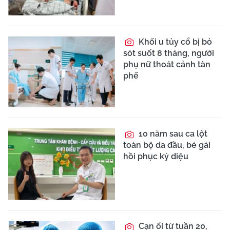
Khối u tủy cổ bị bỏ
sót suốt 8 tháng, người
phụ nữ thoát cảnh tàn
phế
10 năm sau ca lột
toàn bộ da đầu, bé gái
hồi phục kỳ diệu
Cạn ối từ tuần 20,