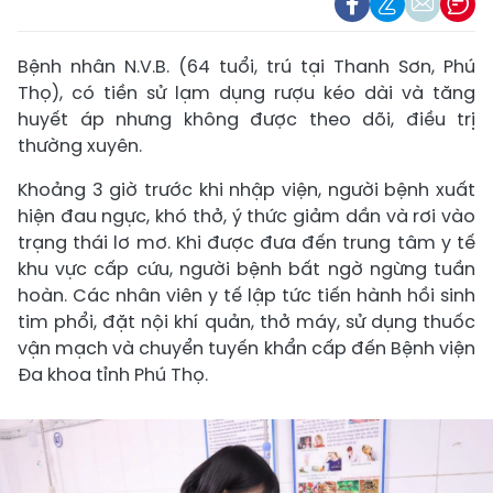
Bệnh nhân N.V.B. (64 tuổi, trú tại Thanh Sơn, Phú
Thọ), có tiền sử lạm dụng rượu kéo dài và tăng
huyết áp nhưng không được theo dõi, điều trị
thường xuyên.
Khoảng 3 giờ trước khi nhập viện, người bệnh xuất
hiện đau ngực, khó thở, ý thức giảm dần và rơi vào
trạng thái lơ mơ. Khi được đưa đến trung tâm y tế
khu vực cấp cứu, người bệnh bất ngờ ngừng tuần
hoàn. Các nhân viên y tế lập tức tiến hành hồi sinh
tim phổi, đặt nội khí quản, thở máy, sử dụng thuốc
vận mạch và chuyển tuyến khẩn cấp đến Bệnh viện
Đa khoa tỉnh Phú Thọ.