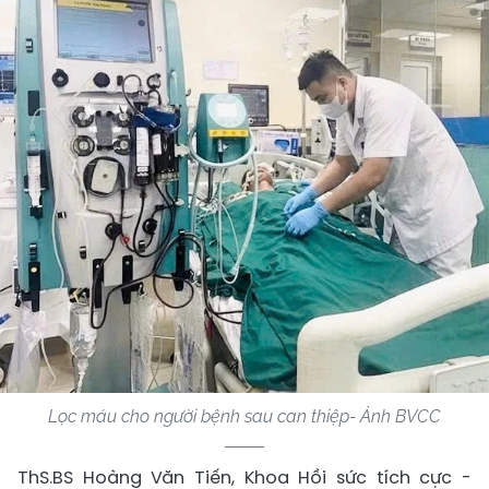
Lọc máu cho người bệnh sau can thiệp- Ảnh BVCC
ThS.BS Hoàng Văn Tiến, Khoa Hồi sức tích cực -