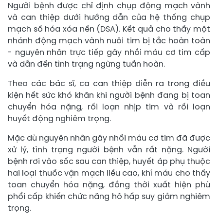
Người bệnh được chỉ định chụp động mạch vành
và can thiệp dưới hướng dẫn của hệ thống chụp
mạch số hóa xóa nền (DSA). Kết quả cho thấy một
nhánh động mạch vành nuôi tim bị tắc hoàn toàn
- nguyên nhân trực tiếp gây nhồi máu cơ tim cấp
và dẫn đến tình trạng ngừng tuần hoàn.
Theo các bác sĩ, ca can thiệp diễn ra trong điều
kiện hết sức khó khăn khi người bệnh đang bị toan
chuyển hóa nặng, rối loạn nhịp tim và rối loạn
huyết động nghiêm trọng.
Mặc dù nguyên nhân gây nhồi máu cơ tim đã được
xử lý, tình trạng người bệnh vẫn rất nặng. Người
bệnh rơi vào sốc sau can thiệp, huyết áp phụ thuộc
hai loại thuốc vận mạch liều cao, khí máu cho thấy
toan chuyển hóa nặng, đồng thời xuất hiện phù
phổi cấp khiến chức năng hô hấp suy giảm nghiêm
trọng.