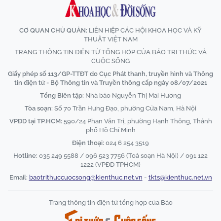
CƠ QUAN CHỦ QUẢN:
LIÊN HIỆP CÁC HỘI KHOA HỌC VÀ KỸ
THUẬT VIỆT NAM
TRANG THÔNG TIN ĐIỆN TỬ TỔNG HỢP CỦA BÁO TRI THỨC VÀ
CUỘC SỐNG
Giấy phép số 113/GP-TTĐT do Cục Phát thanh, truyền hình và Thông
tin điện tử - Bộ Thông tin và Truyền thông cấp ngày 08/07/2021
Tổng Biên tập:
Nhà báo Nguyễn Thị Mai Hương
Tòa soạn:
Số 70 Trần Hưng Đạo, phường Cửa Nam, Hà Nội
VPĐD tại TP.HCM:
590/24 Phan Văn Trị, phường Hạnh Thông, Thành
phố Hồ Chí Minh
Điện thoại:
024 6 254 3519
Hotline:
035 249 5588 / 096 523 7756 (Toà soạn Hà Nội) / 091 122
1222 (VPĐD TPHCM)
Email:
baotrithuccuocsong@kienthuc.net.vn
-
tkts@kienthuc.net.vn
Trang thông tin điện tử tổng hợp của Báo