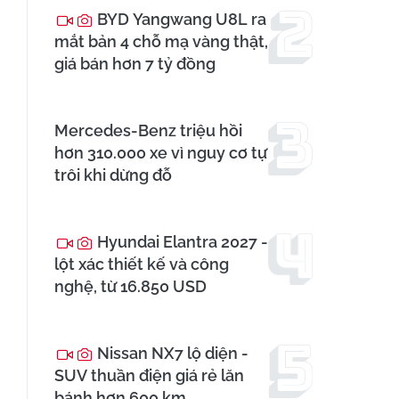
BYD Yangwang U8L ra
mắt bản 4 chỗ mạ vàng thật,
giá bán hơn 7 tỷ đồng
Mercedes-Benz triệu hồi
hơn 310.000 xe vì nguy cơ tự
trôi khi dừng đỗ
Hyundai Elantra 2027 -
lột xác thiết kế và công
nghệ, từ 16.850 USD
Nissan NX7 lộ diện -
SUV thuần điện giá rẻ lăn
bánh hơn 600 km