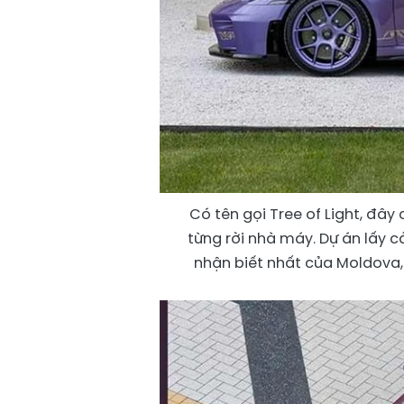
Có tên gọi Tree of Light, đây
từng rời nhà máy. Dự án lấy 
nhận biết nhất của Moldova, t