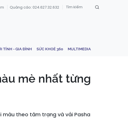
om
Quảng cáo: 024.627.32.632
ỚI TÍNH - GIA ĐÌNH
SỨC KHOẺ 360
MULTIMEDIA
màu mè nhất từng
i màu theo tâm trạng và vải Pasha