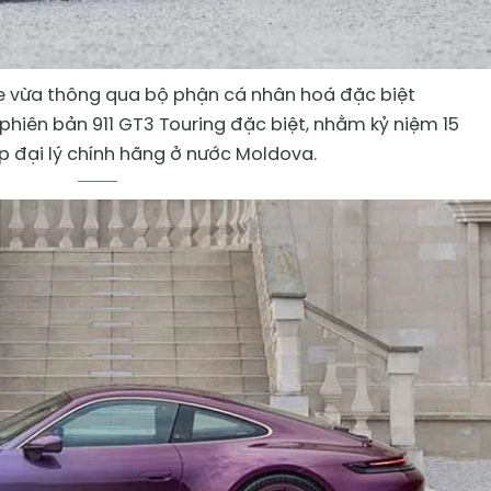
e vừa thông qua bộ phận cá nhân hoá đặc biệt
hiên bản 911 GT3 Touring đặc biệt, nhằm kỷ niệm 15
 đại lý chính hãng ở nước Moldova.