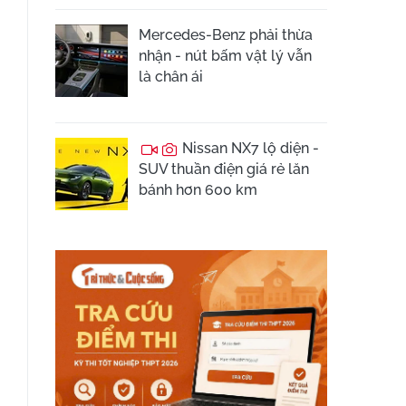
Mercedes-Benz phải thừa
nhận - nút bấm vật lý vẫn
là chân ái
Nissan NX7 lộ diện -
SUV thuần điện giá rẻ lăn
bánh hơn 600 km