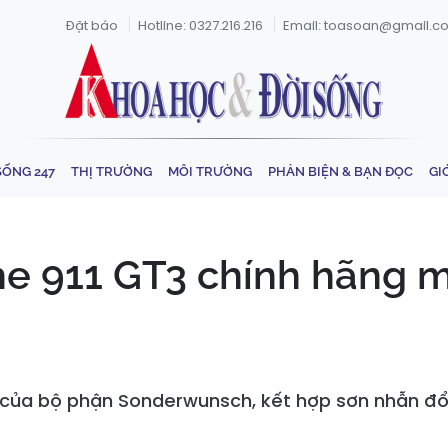
Đặt báo
Hotline: 0327.216.216
Email: toasoan@gmail.c
SỐNG 247
THỊ TRƯỜNG
MÔI TRƯỜNG
PHẢN BIỆN & BẠN ĐỌC
GI
e 911 GT3 chính hãng 
 của bộ phận Sonderwunsch, kết hợp sơn nhẫn đổ