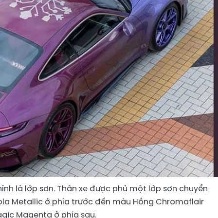
chính là lớp sơn. Thân xe được phủ một lớp sơn chuyển
la Metallic ở phía trước đến màu Hồng Chromaflair
gic Magenta ở phía sau.