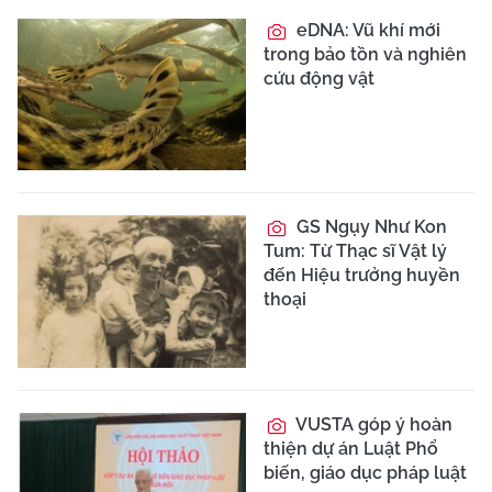
eDNA: Vũ khí mới
trong bảo tồn và nghiên
cứu động vật
GS Ngụy Như Kon
Tum: Từ Thạc sĩ Vật lý
đến Hiệu trưởng huyền
thoại
VUSTA góp ý hoàn
thiện dự án Luật Phổ
biến, giáo dục pháp luật