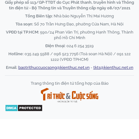
Giấy phép số 113/GP-TTĐT do Cục Phát thanh, truyền hình và Thông
tin điện tử - Bộ Thông tin và Truyền thông cấp ngày 08/07/2021
Tổng Biên tập:
Nhà báo Nguyễn Thị Mai Hương
Tòa soạn:
Số 70 Trần Hưng Đạo, phường Cửa Nam, Hà Nội
VPĐD tại TP.HCM:
590/24 Phan Văn Trị, phường Hạnh Thông, Thành
phố Hồ Chí Minh
Điện thoại:
024 6 254 3519
Hotline:
035 249 5588 / 096 523 7756 (Toà soạn Hà Nội) / 091 122
1222 (VPĐD TPHCM)
Email:
baotrithuccuocsong@kienthuc.net.vn
-
tkts@kienthuc.net.vn
Trang thông tin điện tử tổng hợp của Báo