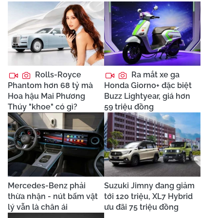
Rolls-Royce
Ra mắt xe ga
Phantom hơn 68 tỷ mà
Honda Giorno+ đặc biệt
Hoa hậu Mai Phương
Buzz Lightyear, giá hơn
Thúy "khoe" có gì?
59 triệu đồng
Mercedes-Benz phải
Suzuki Jimny đang giảm
thừa nhận - nút bấm vật
tới 120 triệu, XL7 Hybrid
lý vẫn là chân ái
ưu đãi 75 triệu đồng