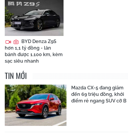
BYD Denza Z9S
hơn 1,1 tỷ đồng - lăn
bánh được 1.100 km, kèm
sạc siêu nhanh
TIN MỚI
Mazda CX-5 đang giảm
đến 69 triệu đồng, khởi
điểm rẻ ngang SUV cỡ B