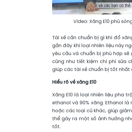
Video: Xăng E10 phủ sóng
Tài xế cần chuẩn bị gì khi đổ xă
gần đây khi loại nhiên liệu này n
yêu cầu và chuẩn bị phù hợp sẽ 
cũng như tiết kiệm chi phí sửa 
giúp các tài xế chuẩn bị tốt nhất 
Hiểu rõ về xăng E10
Xăng E10 là loại nhiên liệu pha 
ethanol và 90% xăng. Ethanol là 
hoặc các loại củ khác, giúp giảm 
thể gây ra một số ảnh hưởng nh
tốt.