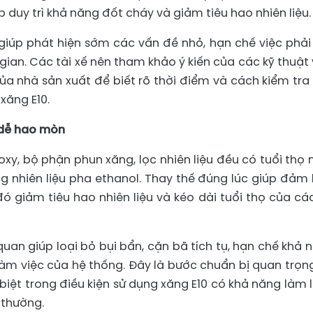
p duy trì khả năng đốt cháy và giảm tiêu hao nhiên liệu.
 giúp phát hiện sớm các vấn đề nhỏ, hạn chế việc phải
i gian. Các tài xế nên tham khảo ý kiến của các kỹ thuật 
ủa nhà sản xuất để biết rõ thời điểm và cách kiểm tra
xăng E10.
 dễ hao mòn
oxy, bộ phận phun xăng, lọc nhiên liệu đều có tuổi thọ 
ng nhiên liệu pha ethanol. Thay thế đúng lúc giúp đảm
 đó giảm tiêu hao nhiên liệu và kéo dài tuổi thọ của cá
quan giúp loại bỏ bụi bẩn, cặn bã tích tụ, hạn chế khả 
àm việc của hệ thống. Đây là bước chuẩn bị quan trọn
 biệt trong điều kiện sử dụng xăng E10 có khả năng làm 
 thường.