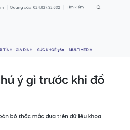
om
Quảng cáo: 024.627.32.632
ỚI TÍNH - GIA ĐÌNH
SỨC KHOẺ 360
MULTIMEDIA
ú ý gì trước khi đổ
 toàn bộ thắc mắc dựa trên dữ liệu khoa