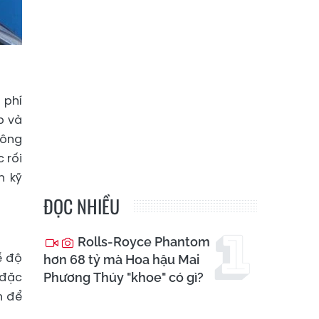
 phí
p và
hông
 rối
n kỹ
ĐỌC NHIỀU
Rolls-Royce Phantom
ế độ
hơn 68 tỷ mà Hoa hậu Mai
 đặc
Phương Thúy "khoe" có gì?
n để