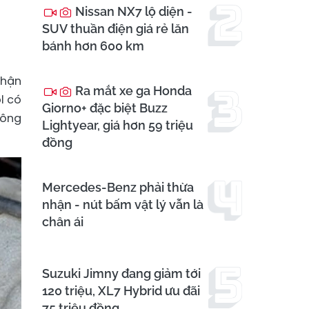
Nissan NX7 lộ diện -
SUV thuần điện giá rẻ lăn
bánh hơn 600 km
phận
Ra mắt xe ga Honda
l có
Giorno+ đặc biệt Buzz
hông
Lightyear, giá hơn 59 triệu
đồng
Mercedes-Benz phải thừa
nhận - nút bấm vật lý vẫn là
chân ái
Suzuki Jimny đang giảm tới
120 triệu, XL7 Hybrid ưu đãi
75 triệu đồng