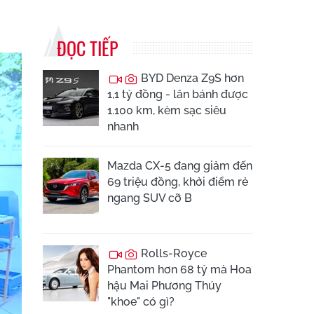
ĐỌC TIẾP
BYD Denza Z9S hơn
1,1 tỷ đồng - lăn bánh được
1.100 km, kèm sạc siêu
nhanh
Mazda CX-5 đang giảm đến
69 triệu đồng, khởi điểm rẻ
ngang SUV cỡ B
Rolls-Royce
Phantom hơn 68 tỷ mà Hoa
hậu Mai Phương Thúy
"khoe" có gì?