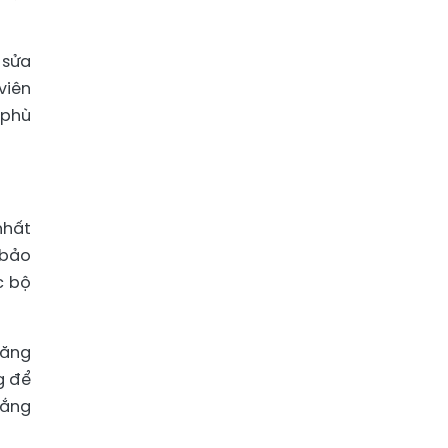
 sửa
viên
 phù
nhất
 bảo
c bộ
năng
g để
lắng