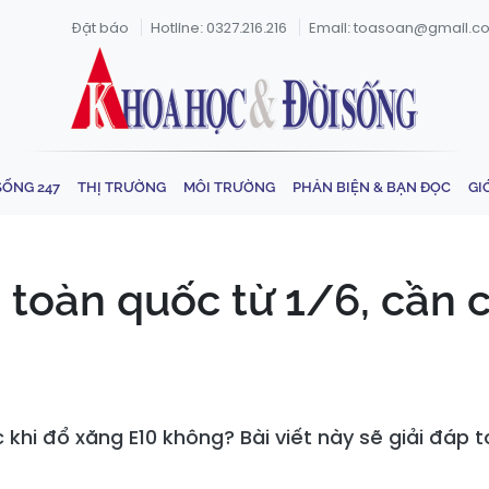
Đặt báo
Hotline: 0327.216.216
Email: toasoan@gmail.c
SỐNG 247
THỊ TRƯỜNG
MÔI TRƯỜNG
PHẢN BIỆN & BẠN ĐỌC
GI
toàn quốc từ 1/6, cần ch
c khi đổ xăng E10 không? Bài viết này sẽ giải đáp