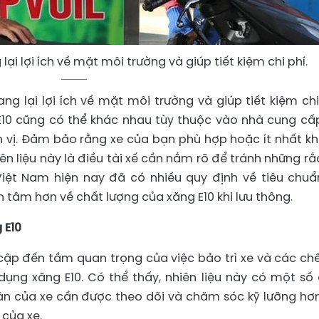
lại lợi ích về mặt môi trường và giúp tiết kiệm chi phí.
ng lại lợi ích về mặt môi trường và giúp tiết kiệm chi
 E10 cũng có thể khác nhau tùy thuộc vào nhà cung cấ
n vị. Đảm bảo rằng xe của bạn phù hợp hoặc ít nhất k
iên liệu này là điều tài xế cần nắm rõ để tránh những rắc
iệt Nam hiện nay đã có nhiều quy định về tiêu chuẩ
n tâm hơn về chất lượng của xăng E10 khi lưu thông.
 E10
cập đến tầm quan trọng của việc bảo trì xe và các ch
 dụng xăng E10. Có thể thấy, nhiên liệu này có một số
hận của xe cần được theo dõi và chăm sóc kỹ lưỡng hơ
 của xe.