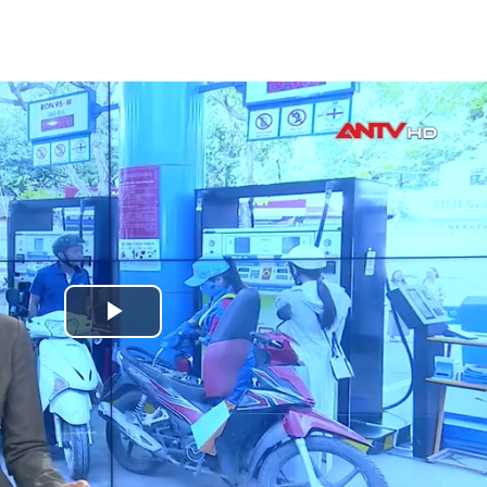
Play
Video