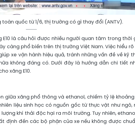
 toàn quốc từ 1/6, thị trường có gì thay đổi (ANTV).
ng E10 là câu hỏi được nhiều người quan tâm trong thời 
gày càng phổ biến trên thị trường Việt Nam. Việc hiểu rõ
giúp xe vận hành hiệu quả, tránh những vấn đề về kỹ t
chữa không đáng có. Dưới đây là hướng dẫn chi tiết 
cho xăng E10.
trộn giữa xăng phổ thông và ethanol, chiếm tỷ lệ khoảng
nhiên liệu sinh học có nguồn gốc từ thực vật như ngô, 
lượng khí thải độc hại ra môi trường. Tuy nhiên, ethano
ất định đến các bộ phận của xe nếu không được chuẩ