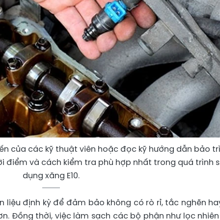
iến của các kỹ thuật viên hoặc đọc kỹ hướng dẫn bảo tr
ời điểm và cách kiểm tra phù hợp nhất trong quá trình 
dụng xăng E10.
 liệu định kỳ để đảm bảo không có rò rỉ, tắc nghẽn ha
n. Đồng thời, việc làm sạch các bộ phận như lọc nhiên 