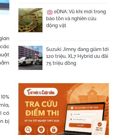
eDNA: Vũ khí mới trong
bảo tồn và nghiên cứu
động vật
gian
 các
Suzuki Jimny đang giảm tới
huật
120 triệu, XL7 Hybrid ưu đãi
nhằm
75 triệu đồng
 10%
mía,
l có
n bị