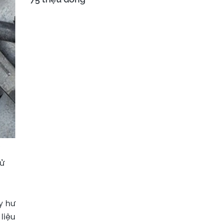
ì
sử
y hư
liệu